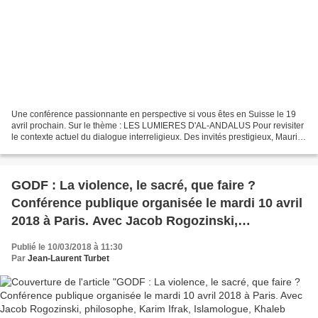
Une conférence passionnante en perspective si vous êtes en Suisse le 19
avril prochain. Sur le thème : LES LUMIERES D'AL-ANDALUS Pour revisiter
le contexte actuel du dialogue interreligieux. Des invités prestigieux, Maurice
Ruben Hayoun : philosophe et...
GODF : La violence, le sacré, que faire ?
Conférence publique organisée le mardi 10 avril
2018 à Paris. Avec Jacob Rogozinski,
philosophe, Karim Ifrak, Islamologue, Khaleb
Publié le 10/03/2018 à 11:30
Bencheickh, théologien, Brahim Drici et Philippe
Par
Jean-Laurent Turbet
Foussier Grand-Maître.