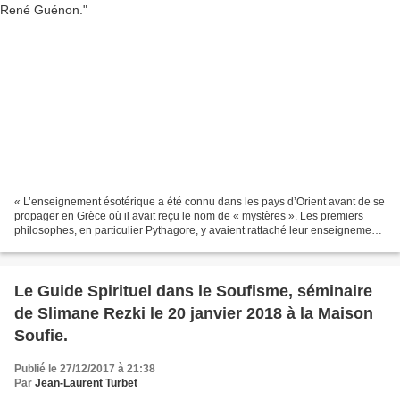
« L’enseignement ésotérique a été connu dans les pays d’Orient avant de se
propager en Grèce où il avait reçu le nom de « mystères ». Les premiers
philosophes, en particulier Pythagore, y avaient rattaché leur enseignement,
comme n’étant qu’une expression...
Le Guide Spirituel dans le Soufisme, séminaire
de Slimane Rezki le 20 janvier 2018 à la Maison
Soufie.
Publié le 27/12/2017 à 21:38
Par
Jean-Laurent Turbet