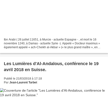
Ibn Arabi ( 26 juillet 11651, à Murcie - actuelle Espagne - , et mort le 16
novembre 1240, à Damas - actuelle Syrie -). Appelé « Docteur maximus »
également appelé « ach-Cheikh al-Akbar » (« le plus grand maître », en
arabe), ou encore « Ibn Aflatûn »...
Les Lumières d'Al-Andalous, conférence le 19
avril 2018 en Suisse.
Publié le 21/03/2018 à 17:18
Par
Jean-Laurent Turbet