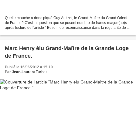
Quelle mouche a donc piqué Guy Arcizet, le Grand-Maître du Grand Orient
de France? C'est la question que se posent nombre de francs-maçon(ne)s
après lecture de l'article " Besoin de reconnaissance dans la régularité de la
GLDF " publié le 4 juillet dernier...
Marc Henry élu Grand-Maître de la Grande Loge
de France.
Publié le 16/06/2012 à 15:10
Par
Jean-Laurent Turbet