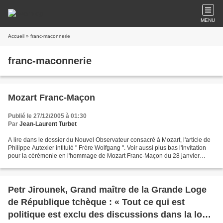
MENU
Accueil
» franc-maconnerie
franc-maconnerie
Mozart Franc-Maçon
Publié le 27/12/2005 à 01:30
Par
Jean-Laurent Turbet
A lire dans le dossier du Nouvel Observateur consacré à Mozart, l'article de
Philippe Autexier intitulé " Frère Wolfgang ". Voir aussi plus bas l'invitation
pour la cérémonie en l'hommage de Mozart Franc-Maçon du 28 janvier
prochain. Franc-maçonnerie,...
Petr Jirounek, Grand maître de la Grande Loge
de République tchèque : « Tout ce qui est
politique est exclu des discussions dans la loge