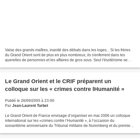
Valse des grands maîtres, inanité des débats dans les loges... Si les frères
du Grand Orient sont de plus en plus nombreux, ils s'enferrent dans les
querelles de personnes et les affaires de gros sous. Seul l'ésotérisme se
porte bien. Etat des lieux....
Le Grand Orient et le CRIF préparent un
colloque sur les « crimes contre lHumanité »
Publié le 26/09/2005 à 23:00
Par
Jean-Laurent Turbet
Le Grand Orient de France envisage d’organiser en mai 2006 un colloque
international sur les «crimes contre l’Humanité », à l’occasion du
soixantième anniversaire du Tribunal militaire de Nuremberg et du premier
jugement pour crime contre l’Humanité dans...