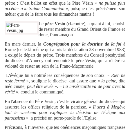
prêtre : C’est ballot en effet que le Père Vésin «
ne puisse plus
accéder à la Sainte Communion
», puisque c’est précisément son
métier que de le faire tous les dimanches matins !
Le
père Vesin
(ci-contre), a quant à lui,
choisi
de rester membre du Grand Orient de France et
donc, franc-maçon.
En mars dernier, la
Congrégation pour la doctrine de la foi
à
Rome (celle-là même qui a pris la déclaration 28 novembre 1983)
a exigé le départ du prêtre. Trois membres du Conseil presbytéral
du diocèse d'Annecy ont rencontré le père Vesin, qui a réitéré sa
volonté de rester au sein de la Franc-Maçonnerie.
L'évêque lui a notifié les conséquences de son choix. «
Rien ne
reste fermé
», souligne le diocèse, qui assure que «
la peine,
dite
médicinale
, peut être levée
». «
La miséricorde va de pair avec la
vérité
», conclut le communiqué.
En l'absence du Père Vesin, c'est le vicaire général du diocèse qui
assurera les offices religieux de la paroisse. «
Il sera à Megève
tout le weekend pour expliquer la décision de l'évêque aux
paroissiens
», a précisé un porte-parole de l’Eglise.
Précisons, à l’inverse, que les obédiences maçonniques françaises