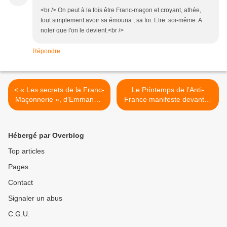
<br /> On peut à la fois être Franc-maçon et croyant, athée,
tout simplement avoir sa émouna , sa foi. Etre soi-même. A
noter que l'on le devient.<br />
Répondre
< « Les secrets de la Franc-
Le Printemps de l’Anti-
Maçonnerie », d’Emmanuel
France manifeste devant le
Pierrat.
Grand Orient de France. >
Hébergé par Overblog
Top articles
Pages
Contact
Signaler un abus
C.G.U.