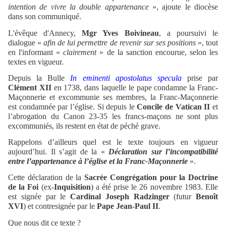
intention de vivre la double appartenance
», ajoute le diocèse
dans son communiqué.
L'évêque d'Annecy,
Mgr Yves Boivineau
, a poursuivi le
dialogue «
afin de lui permettre de revenir sur ses positions
», tout
en l'informant «
clairement
» de la sanction encourue, selon les
textes en vigueur.
Depuis la Bulle
In eminenti apostolatus specula
prise par
Clément XII
en 1738, dans laquelle le pape condamne la Franc-
Maçonnerie et excommunie ses membres, la Franc-Maçonnerie
est condamnée par l’église. Si depuis le
Concile de Vatican II
et
l’abrogation du Canon 23-35 les francs-maçons ne sont plus
excommuniés, ils restent en état de péché grave.
Rappelons d’ailleurs quel est le texte toujours en vigueur
aujourd’hui. Il s’agit de la «
Déclaration sur l’incompatibilité
entre l’appartenance à l’église et la Franc-Maçonnerie
».
Cette déclaration de la
Sacrée Congrégation pour la Doctrine
de la Foi
(ex-
Inquisition
) a été prise le 26 novembre 1983. Elle
est signée par le
Cardinal Joseph Radzinger
(futur
Benoît
XVI
) et contresignée par le
Pape Jean-Paul II
.
Que nous dit ce texte ?