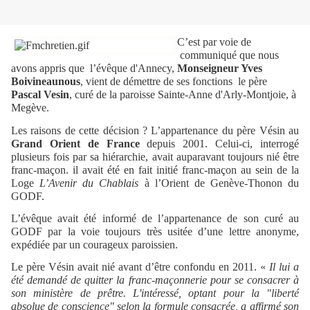
C’est par voie de
communiqué que nous
avons appris que
l’évêque d'Annecy,
Monseigneur Yves
Boivineaunous
, vient de démettre de ses fonctions
le père
Pascal Vesin
, curé de la paroisse Sainte-Anne d'Arly-Montjoie, à
Megève.
Les raisons de cette décision ? L’appartenance du père Vésin au
Grand Orient de France
depuis 2001. Celui-ci, interrogé
plusieurs fois par sa hiérarchie, avait auparavant toujours nié être
franc-maçon. il avait été en fait initié franc-maçon au sein de la
Loge
L’Avenir du Chablais
à l’Orient de Genève-Thonon du
GODF.
L’évêque avait été informé de l’appartenance de son curé au
GODF par la voie toujours très usitée d’une lettre anonyme,
expédiée par un courageux paroissien.
Le père Vésin avait nié avant d’être confondu en 2011. «
Il lui a
été demandé de quitter la franc-maçonnerie pour se consacrer à
son ministère de prêtre. L'intéressé, optant pour la "liberté
absolue de conscience" selon la formule consacrée, a affirmé son