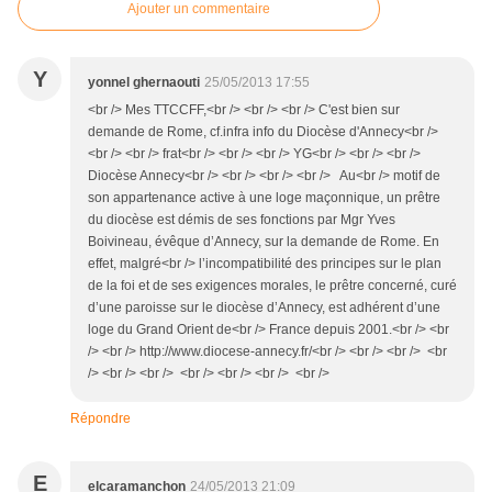
Ajouter un commentaire
Y
yonnel ghernaouti
25/05/2013 17:55
<br /> Mes TTCCFF,<br /> <br /> <br /> C'est bien sur
demande de Rome, cf.infra info du Diocèse d'Annecy<br />
<br /> <br /> frat<br /> <br /> <br /> YG<br /> <br /> <br />
Diocèse Annecy<br /> <br /> <br /> <br /> Au<br /> motif de
son appartenance active à une loge maçonnique, un prêtre
du diocèse est démis de ses fonctions par Mgr Yves
Boivineau, évêque d’Annecy, sur la demande de Rome. En
effet, malgré<br /> l’incompatibilité des principes sur le plan
de la foi et de ses exigences morales, le prêtre concerné, curé
d’une paroisse sur le diocèse d’Annecy, est adhérent d’une
loge du Grand Orient de<br /> France depuis 2001.<br /> <br
/> <br /> http://www.diocese-annecy.fr/<br /> <br /> <br /> <br
/> <br /> <br /> <br /> <br /> <br /> <br />
Répondre
E
elcaramanchon
24/05/2013 21:09