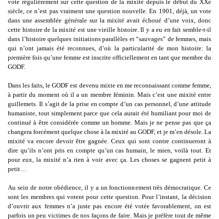
vote régulièrement sur cette question de la mixité depuis le début du XXe
siècle, ce n’est pas vraiment une question nouvelle. En 1901, déjà, un vote
dans une assemblée générale sur la mixité avait échoué d’une voix, donc
cette histoire de la mixité est une vieille histoire. Il y a eu en fait semble-t-il
dans l’histoire quelques initiations parallèles et “sauvages” de femmes, mais
qui n’ont jamais été reconnues, d’où la particularité de mon histoire: la
première fois qu’une femme est inscrite officiellement en tant que membre du
GODF.
Dans les faits, le GODF est devenu mixte en me reconnaissant comme femme,
à partir du moment où il a un membre féminin. Mais c’est une mixité entre
guillemets. Il s’agit de la prise en compte d’un cas personnel, d’une attitude
humaniste, tout simplement parce que cela aurait été humiliant pour moi de
continué à être considérée comme un homme. Mais je ne pense pas que ça
changera forcément quelque chose à la mixité au GODF, et je m’en désole. La
mixité va encore devoir être gagnée. Ceux qui sont contre continueront à
dire qu’ils n’ont pris en compte qu’un cas humain, le mien, voilà tout. Et
pour eux, la mixité n’a rien à voir avec ça. Les choses se gagnent petit à
petit…
Au sein de notre obédience, il y a un fonctionnement très démocratique. Ce
sont les membres qui votent pour cette question. Pour l’instant, la décision
d’ouvrir aux femmes n’a juste pas encore été votée favorablement, on est
parfois un peu victimes de nos façons de faire. Mais je préfère tout de même