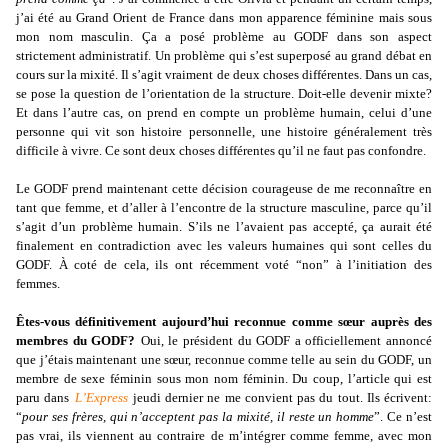
j’ai été au Grand Orient de France dans mon apparence féminine mais sous
mon nom masculin. Ça a posé problème au GODF dans son aspect
strictement administratif. Un problème qui s’est superposé au grand débat en
cours sur la mixité. Il s’agit vraiment de deux choses différentes. Dans un cas,
se pose la question de l’orientation de la structure. Doit-elle devenir mixte?
Et dans l’autre cas, on prend en compte un problème humain, celui d’une
personne qui vit son histoire personnelle, une histoire généralement très
difficile à vivre. Ce sont deux choses différentes qu’il ne faut pas confondre.
Le GODF prend maintenant cette décision courageuse de me reconnaître en
tant que femme, et d’aller à l’encontre de la structure masculine, parce qu’il
s’agit d’un problème humain. S’ils ne l’avaient pas accepté, ça aurait été
finalement en contradiction avec les valeurs humaines qui sont celles du
GODF. À coté de cela, ils ont récemment voté “non” à l’initiation des
femmes.
Êtes-vous définitivement aujourd’hui reconnue comme sœur auprès des
membres du GODF?
Oui, le président du GODF a officiellement annoncé
que j’étais maintenant une sœur, reconnue comme telle au sein du GODF, un
membre de sexe féminin sous mon nom féminin. Du coup, l’article qui est
paru dans
L’Express
jeudi dernier ne me convient pas du tout. Ils écrivent:
“
pour ses frères, qui n’acceptent pas la mixité, il reste un homme
”. Ce n’est
pas vrai, ils viennent au contraire de m’intégrer comme femme, avec mon