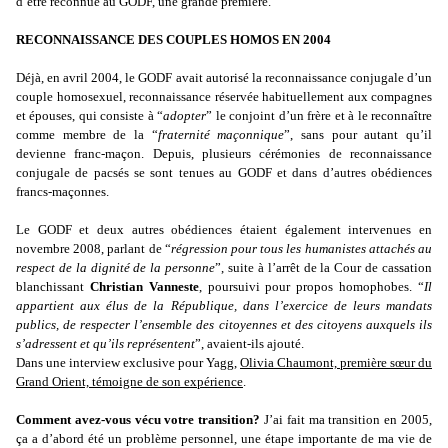
d’être reconnue au GODF, une grande première.
RECONNAISSANCE DES COUPLES HOMOS EN 2004
Déjà, en avril 2004, le GODF avait autorisé la reconnaissance conjugale d’un
couple homosexuel, reconnaissance réservée habituellement aux compagnes
et épouses, qui consiste à “
adopter
” le conjoint d’un frère et à le reconnaître
comme membre de la “
fraternité maçonnique
”, sans pour autant qu’il
devienne franc-maçon. Depuis, plusieurs cérémonies de reconnaissance
conjugale de pacsés se sont tenues au GODF et dans d’autres obédiences
francs-maçonnes.
Le GODF et deux autres obédiences étaient également intervenues en
novembre 2008, parlant de “
régression pour tous les humanistes attachés au
respect de la dignité de la personne
”, suite à l’arrêt de la Cour de cassation
blanchissant
Christian Vanneste
, poursuivi pour propos homophobes. “
Il
appartient aux élus de la République, dans l’exercice de leurs mandats
publics, de respecter l’ensemble des citoyennes et des citoyens auxquels ils
s’adressent et qu’ils représentent
”, avaient-ils ajouté.
Dans une interview exclusive pour Yagg,
Olivia Chaumont, première sœur du
Grand Orient, témoigne de son expérience
.
Comment avez-vous vécu votre transition?
J’ai fait ma transition en 2005,
ça a d’abord été un problème personnel, une étape importante de ma vie de