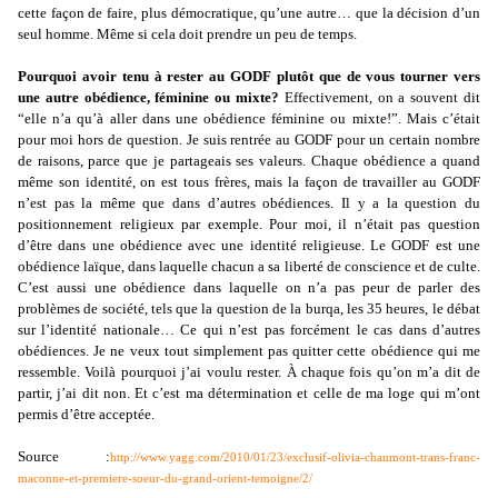
cette façon de faire, plus démocratique, qu’une autre… que la décision d’un
seul homme. Même si cela doit prendre un peu de temps.
Pourquoi avoir tenu à rester au GODF plutôt que de vous tourner vers
une autre obédience, féminine ou mixte?
Effectivement, on a souvent dit
“elle n’a qu’à aller dans une obédience féminine ou mixte!”. Mais c’était
pour moi hors de question. Je suis rentrée au GODF pour un certain nombre
de raisons, parce que je partageais ses valeurs. Chaque obédience a quand
même son identité, on est tous frères, mais la façon de travailler au GODF
n’est pas la même que dans d’autres obédiences. Il y a la question du
positionnement religieux par exemple. Pour moi, il n’était pas question
d’être dans une obédience avec une identité religieuse. Le GODF est une
obédience laïque, dans laquelle chacun a sa liberté de conscience et de culte.
C’est aussi une obédience dans laquelle on n’a pas peur de parler des
problèmes de société, tels que la question de la burqa, les 35 heures, le débat
sur l’identité nationale… Ce qui n’est pas forcément le cas dans d’autres
obédiences. Je ne veux tout simplement pas quitter cette obédience qui me
ressemble. Voilà pourquoi j’ai voulu rester. À chaque fois qu’on m’a dit de
partir, j’ai dit non. Et c’est ma détermination et celle de ma loge qui m’ont
permis d’être acceptée.
Source :
http://www.yagg.com/2010/01/23/exclusif-olivia-chaumont-trans-franc-
maconne-et-premiere-soeur-du-grand-orient-temoigne/2/