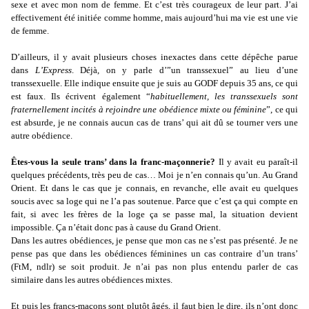
sexe et avec mon nom de femme. Et c’est très courageux de leur part. J’ai
effectivement été initiée comme homme, mais aujourd’hui ma vie est une vie
de femme.
D’ailleurs, il y avait plusieurs choses inexactes dans cette dépêche parue
dans
L’Express
. Déjà, on y parle d’”un transsexuel” au lieu d’une
transsexuelle. Elle indique ensuite que je suis au GODF depuis 35 ans, ce qui
est faux. Ils écrivent également “
habituellement, les transsexuels sont
fraternellement incités à rejoindre une obédience mixte ou féminine
”, ce qui
est absurde, je ne connais aucun cas de trans’ qui ait dû se tourner vers une
autre obédience.
Êtes-vous la seule trans’ dans la franc-maçonnerie?
Il y avait eu paraît-il
quelques précédents, très peu de cas… Moi je n’en connais qu’un. Au Grand
Orient. Et dans le cas que je connais, en revanche, elle avait eu quelques
soucis avec sa loge qui ne l’a pas soutenue. Parce que c’est ça qui compte en
fait, si avec les frères de la loge ça se passe mal, la situation devient
impossible. Ça n’était donc pas à cause du Grand Orient.
Dans les autres obédiences, je pense que mon cas ne s’est pas présenté. Je ne
pense pas que dans les obédiences féminines un cas contraire d’un trans’
(FtM, ndlr) se soit produit. Je n’ai pas non plus entendu parler de cas
similaire dans les autres obédiences mixtes.
Et puis les francs-maçons sont plutôt âgés, il faut bien le dire, ils n’ont donc