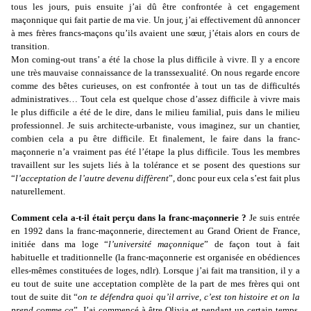
tous les jours, puis ensuite j’ai dû être confrontée à cet engagement
maçonnique qui fait partie de ma vie. Un jour, j’ai effectivement dû annoncer
à mes frères francs-maçons qu’ils avaient une sœur, j’étais alors en cours de
transition.
Mon coming-out trans’ a été la chose la plus difficile à vivre. Il y a encore
une très mauvaise connaissance de la transsexualité. On nous regarde encore
comme des bêtes curieuses, on est confrontée à tout un tas de difficultés
administratives… Tout cela est quelque chose d’assez difficile à vivre mais
le plus difficile a été de le dire, dans le milieu familial, puis dans le milieu
professionnel. Je suis architecte-urbaniste, vous imaginez, sur un chantier,
combien cela a pu être difficile. Et finalement, le faire dans la franc-
maçonnerie n’a vraiment pas été l’étape la plus difficile. Tous les membres
travaillent sur les sujets liés à la tolérance et se posent des questions sur
“
l’acceptation de l’autre devenu diffèrent
”, donc pour eux cela s’est fait plus
naturellement.
Comment cela a-t-il était perçu dans la franc-maçonnerie ?
Je suis entrée
en 1992 dans la franc-maçonnerie, directement au Grand Orient de France,
initiée dans ma loge “
l’université maçonnique
” de façon tout à fait
habituelle et traditionnelle (la franc-maçonnerie est organisée en obédiences
elles-mêmes constituées de loges, ndlr). Lorsque j’ai fait ma transition, il y a
eu tout de suite une acceptation complète de la part de mes frères qui ont
tout de suite dit “
on te défendra quoi qu’il arrive, c’est ton histoire et on la
prend comme ça
”. J’ai commencé à être Olivia et pendant un certain temps,