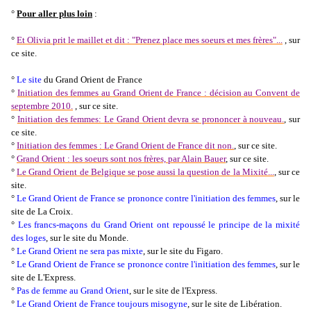
°
Pour aller plus loin
:
°
Et Olivia prit le maillet et dit : "Prenez place mes soeurs et mes frères"...
, sur
ce site.
°
Le site
du Grand Orient de France
°
Initiation des femmes au Grand Orient de France : décision au Convent de
septembre 2010.
, sur ce site.
°
Initiation des femmes: Le Grand Orient devra se prononcer à nouveau.
, sur
ce site.
°
Initiation des femmes : Le Grand Orient de France dit non.
, sur ce site.
°
Grand Orient : les soeurs sont nos frères, par Alain Bauer
, sur ce site.
°
Le Grand Orient de Belgique se pose aussi la question de la Mixité...
, sur ce
site.
°
Le Grand Orient de France se prononce contre l'initiation des femmes
, sur le
site de La Croix.
°
Les francs-maçons du Grand Orient ont repoussé le principe de la mixité
des loges
, sur le site du Monde.
°
Le Grand Orient ne sera pas mixte
, sur le site du Figaro.
°
Le Grand Orient de France se prononce contre l'initiation des femmes
, sur le
site de L'Express.
°
Pas de femme au Grand Orient
, sur le site de l'Express.
°
Le Grand Orient de France toujours misogyne
, sur le site de Libération.