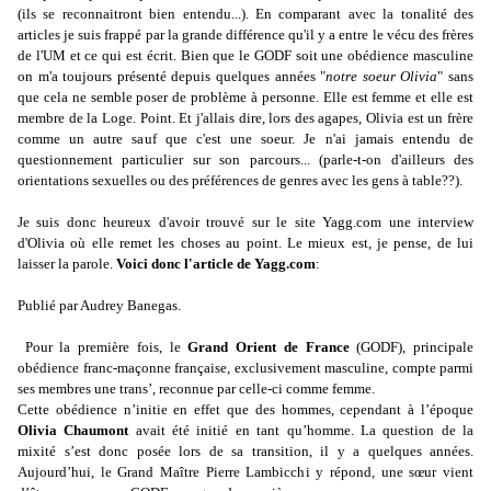
(ils se reconnaitront bien entendu...). En comparant avec la tonalité des
articles je suis frappé par la grande différence qu'il y a entre le vécu des frères
de l'UM et ce qui est écrit. Bien que le GODF soit une obédience masculine
on m'a toujours présenté depuis quelques années "
notre soeur Olivia
" sans
que cela ne semble poser de problème à personne. Elle est femme et elle est
membre de la Loge. Point. Et j'allais dire, lors des agapes, Olivia est un frère
comme un autre sauf que c'est une soeur. Je n'ai jamais entendu de
questionnement particulier sur son parcours... (parle-t-on d'ailleurs des
orientations sexuelles ou des préférences de genres avec les gens à table??).
Je suis donc heureux d'avoir trouvé sur le site Yagg.com une interview
d'Olivia où elle remet les choses au point. Le mieux est, je pense, de lui
laisser la parole.
Voici donc l'article de Yagg.com
:
Publié par Audrey Banegas.
Pour la première fois, le
Grand Orient de France
(GODF), principale
obédience franc-maçonne française, exclusivement masculine, compte parmi
ses membres une trans’, reconnue par celle-ci comme femme.
Cette obédience n’initie en effet que des hommes, cependant à l’époque
Olivia Chaumont
avait été initié en tant qu’homme. La question de la
mixité s’est donc posée lors de sa transition, il y a quelques années.
Aujourd’hui, le Grand Maître Pierre Lambicchi y répond, une sœur vient