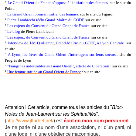
°
Le Grand Orient de France s'oppose à l'initiation des femmes
, sur le site du
Point.
°
Le Grand Orient pourrait initier des femmes
, sur le site du Figaro.
°
Pierre Lambicchi réélu Grand-Maître du GODF
, sur ce site.
°
Les enjeux du Convent du Grand Orient de France
sur ce site
°
Le blog
de Pierre Lambicchi
°
Les enjeux du Convent du Grand Orient de France
sur ce site
°
Interview de J-M Quillardet, Grand-Maître du GODF, à Lyon Capitale
sur
ce site
°
A Lyon, les frères du Grand Orient s'interrogent sur leurs soeurs
: site du
Progrès de Lyon
°
"Frangines indésirables au Grand Orient", article de Libération
: sur ce site
°
Une femme initiée au Grand Orient de France
: sur ce site.
Attention ! Cet article, comme tous les articles du "
Bloc-
Notes de Jean-Laurent sur les Spiritualités
",
(
http://www.jlturbet.net/
) est
écrit en mon nom personnel
.
Je ne parle ni au nom d'une association, ni d'un parti, ni
d'une loge, ni d'une obédience maçonnique.