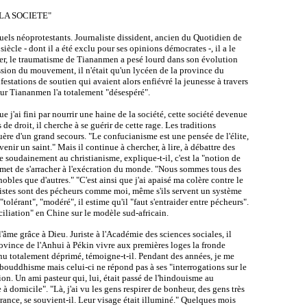
 LA SOCIETE"
tuels néoprotestants. Journaliste dissident, ancien du Quotidien de
ècle - dont il a été exclu pour ses opinions démocrates -, il a le
r, le traumatisme de Tiananmen a pesé lourd dans son évolution
ession du mouvement, il n'était qu'un lycéen de la province du
festations de soutien qui avaient alors enfiévré la jeunesse à travers
sur Tiananmen l'a totalement "désespéré".
ue j'ai fini par nourrir une haine de la société, cette société devenue
 de droit, il cherche à se guérir de cette rage. Les traditions
ère d'un grand secours. "Le confucianisme est une pensée de l'élite,
enir un saint." Mais il continue à chercher, à lire, à débattre des
e soudainement au christianisme, explique-t-il, c'est la "notion de
i permet de s'arracher à l'exécration du monde. "Nous sommes tous des
 nobles que d'autres." "C'est ainsi que j'ai apaisé ma colère contre le
stes sont des pécheurs comme moi, même s'ils servent un système
érant", "modéré", il estime qu'il "faut s'entraider entre pécheurs".
ciliation" en Chine sur le modèle sud-africain.
 l'âme grâce à Dieu. Juriste à l'Académie des sciences sociales, il
rovince de l'Anhui à Pékin vivre aux premières loges la fronde
enu totalement déprimé, témoigne-t-il. Pendant des années, je me
 au bouddhisme mais celui-ci ne répond pas à ses "interrogations sur le
tion. Un ami pasteur qui, lui, était passé de l'hindouisme au
 à domicile". "Là, j'ai vu les gens respirer de bonheur, des gens très
rance, se souvient-il. Leur visage était illuminé." Quelques mois