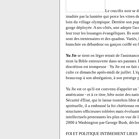
Le crucifix noir se 
irradiée par la lumière qui perce les vitre
loin du village olympique. Derrière son pupi
gorge déployée. A ses côtés, une adepte l'a
leur tour les louanges évangéliques. Ils son
sont des trentenaires et des quadras. Variés, 
branchée en débardeur ou garçon coiffé en 
Yu Jie
se tient en léger retrait de l'assistanc
tient la Bible entrouverte dans ses paumes. I
discrétion est trompeuse : Yu Jie est en fait
culte ce dimanche après-midi de juillet. L'é
beaucoup à son abnégation, à son prestige p
Yu Jie est ce qu'il est convenu d'appeler un 
américaine - et à ce titre, bête noire des natio
Sécurité d'Etat, qui le laisse toutefois libr
spirituelle, il a embrassé la foi chrétienne
structures officieuses tolérées mais évoluant
intellectuels protestants les plus en vue de 
2006 à Washington par George Bush, déclenc
FOI ET POLITIQUE INTIMEMENT LIEES