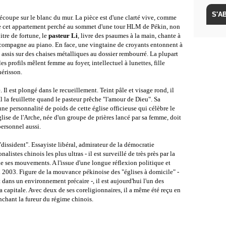
découpe sur le blanc du mur. La pièce est d'une clarté vive, comme
s de cet appartement perché au sommet d'une tour HLM de Pékin, non
tre de fortune, le
pasteur Li
, livre des psaumes à la main, chante à
ccompagne au piano. En face, une vingtaine de croyants entonnent à
t assis sur des chaises métalliques au dossier rembourré. La plupart
les profils mêlent femme au foyer, intellectuel à lunettes, fille
hérisson.
e. Il est plongé dans le recueillement. Teint pâle et visage rond, il
l la feuillette quand le pasteur prêche "l'amour de Dieu". Sa
 une personnalité de poids de cette église officieuse qui célèbre le
glise de l'Arche, née d'un groupe de prières lancé par sa femme, doit
ersonnel aussi.
"dissident". Essayiste libéral, admirateur de la démocratie
nalistes chinois les plus ultras - il est surveillé de très près par la
e de ses mouvements. A l'issue d'une longue réflexion politique et
 en 2003. Figure de la mouvance pékinoise des "églises à domicile" -
 dans un environnement précaire -, il est aujourd'hui l'un des
la capitale. Avec deux de ses coreligionnaires, il a même été reçu en
hant la fureur du régime chinois.