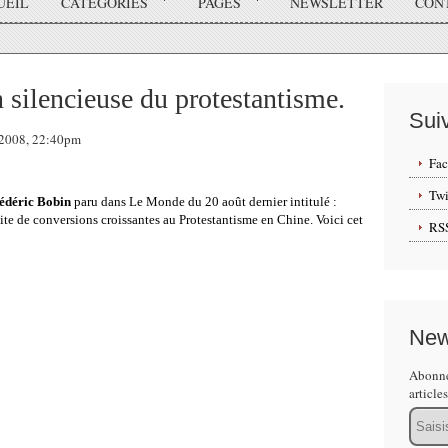
UEIL
CATÉGORIES
PAGES
NEWSLETTER
CON
 silencieuse du protestantisme.
Sui
t 2008, 22:40pm
Fa
Twi
édéric Bobin
paru dans Le Monde du 20 août dernier intitulé :
aite de conversions croissantes au Protestantisme en Chine. Voici cet
RS
New
Abonne
article
Email