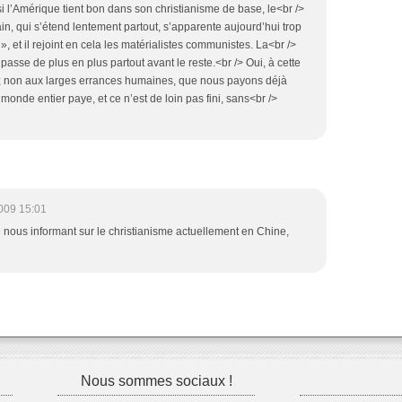
si l’Amérique tient bon dans son christianisme de base, le<br />
ain, qui s’étend lentement partout, s’apparente aujourd’hui trop
», et il rejoint en cela les matérialistes communistes. La<br />
 passe de plus en plus partout avant le reste.<br /> Oui, à cette
e ; non aux larges errances humaines, que nous payons déjà
onde entier paye, et ce n’est de loin pas fini, sans<br />
009 15:01
cle nous informant sur le christianisme actuellement en Chine,
Nous sommes sociaux !