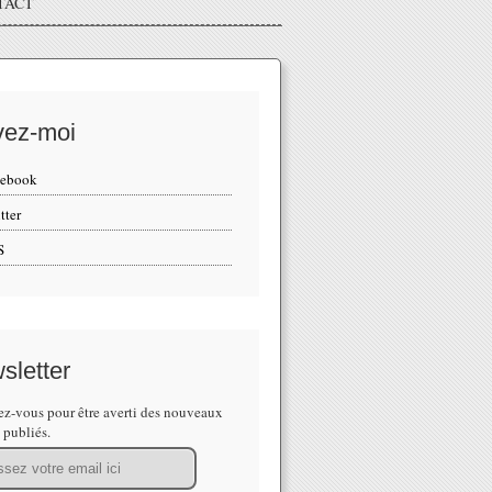
TACT
vez-moi
cebook
tter
S
sletter
z-vous pour être averti des nouveaux
s publiés.