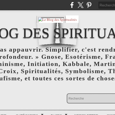
OG DES SPIRITU
as appauvrir. Simplifier, c'est rendr
profondeur. » Gnose, Esotérisme, F
inisme, Initiation, Kabbale, Marti
Croix, Spiritualités, Symbolisme, T
ufisme, et toutes ces sortes de choses