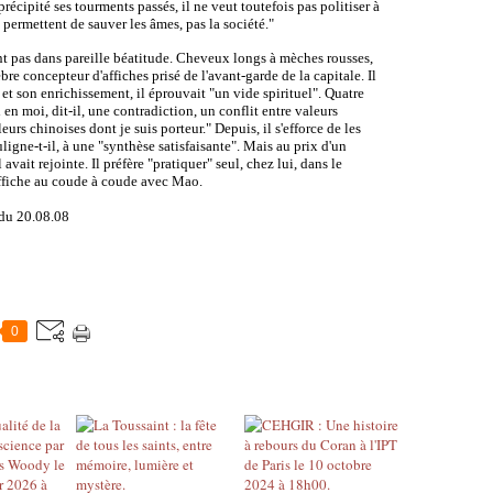
précipité ses tourments passés, il ne veut toutefois pas politiser à
s permettent de sauver les âmes, pas la société."
t pas dans pareille béatitude. Cheveux longs à mèches rousses,
re concepteur d'affiches prisé de l'avant-garde de la capitale. Il
 et son enrichissement, il éprouvait "un vide spirituel". Quatre
ti en moi, dit-il, une contradiction, un conflit entre valeurs
eurs chinoises dont je suis porteur." Depuis, il s'efforce de les
ligne-t-il, à une "synthèse satisfaisante". Mais au prix d'un
vait rejointe. Il préfère "pratiquer" seul, chez lui, dans le
affiche au coude à coude avec Mao.
 du 20.08.08
0