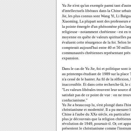
Yu Jie n'est qu'un exemple parmi tant d'autr
d'intellectuels libéraux dans la Chine urbai
Jie, les plus connus sont Wang Yi, Li Baig
Xiaoming. La plupart sont des professeurs et
la pointe émergée d'un phénomène plus large 
religieuse - notamment chrétienne - est en tr
moyenne en quête de valeurs spirituelles par
évaluent cette résurgence de la foi. Selon le
compterait aujourd'hui entre 40 et 50 millio
communautés chrétiennes représentant près d
expansion.
Dans le cas de Yu Jie, foi et politique sont i
au printemps étudiant de 1989 sur la place
n'a cessé de le hanter. Au fil de la réflexio
inaccessible. Et dans cette recherche-là, le
"Les valeurs libérales trouvent leur source d
satisfait pas de ce point de vue : on ne trou
confucianisme."
Yu Jie a beaucoup lu, s'est plongé dans l'hist
christianisme et modernité. Il a pu mesurer l
Chine à l'aube du XXe siècle, en particulier 
plus je découvrais que la religion chrétienn
révolution de 1949, poursuit-il. Or, cet appo
présentent le christianisme comme l'instrum