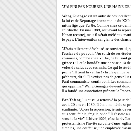
"J'AI FINI PAR NOURRIR UNE HAINE DE
Wang Guangze
est un autre de ces intellec
la loi et de Reportage économique du XXIe si
même âge que Yu Jie. Comme chez ce dernie
spirituelle. En mai 1989, soit avant la répr
Henan (centre), mais il s'était mêlé aux mani
le pays. L'intervention sanglante des chars 
"J'étais tellement désabusé, se souvient-il, q
l'esclave du pouvoir." Au sortir de ses études
chinoises, comme chez Yu Jie, ne lui sont gu
grince-t-il, et le bouddhisme ne vise qu'à dev
voies du salut avec ses amis. Ce qui le révèl
péché". Il tient là - enfin ! - la clé qui lu
pécheurs, dit-il. Il n'existe pas de gens plus
Parti communiste, continue-il. Les communi
qui opprime." Wang Guangze devient donc "tol
Il a fondé une association prônant la "récon
Fan Yafeng
, lui aussi, a retrouvé la paix de
avait 20 ans en 1989. Il était monté de sa p
étudiante. "Après la répression, je suis dev
suis senti faible, fragile, vide." Il s'essaie
sens de la vie". L'hiver 1996, c'est la révéla
protestantisme l'invite au culte d'une "église
simples, une coiffeuse, une employée d'assu