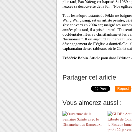
plus tard, Fan Yafeng est baptisé. Si 1989 a 
l'excès sa découverte de la foi : "Nos église
Tous les néoprotestants de Pékin ne baignen
Wang Wangwang, est un artiste peintre, célèb
s'est converti en 2004 car, malgré ses succès
années plus tard, il a pris du recul. "J'ai sen
occidentales liées au christianisme et les val
"harmoniser". Il est aujourd'hui parvenu, sou
désengagement de l'"église à domicile" qu'il a
capharnaüm de ses tableaux où le Christ s'
Frédéric Bobin.
Article paru dans l'édition
Partager cet article
Repost
Vous aimerez aussi :