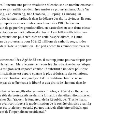
es. Il incarne une petite révolution silencieuse : un nombre croissant
ne se sont ralliés ces dernières années au protestantisme. Outre Yu
uang, Gao Zhisheng, Jiao Guobiao, Li Heping, Li Jinsong, Ai
 des juristes impliqués dans la défense des droits civiques. Ils sont
: après les zones rurales dans les années 1980, la ferveur
ain de gagner les grandes villes, en particulier au sein d'une classe
 réaction au matérialisme dominant. Les chiffres officiels sous-
s estimations plus crédibles de certains spécialistes, la Chine
ns de protestants pour 10 à 12 millions de catholiques, soit des
e 5 % de la population. Une part encore très minoritaire mais en
ntimement liées. Agé de 35 ans, il est trop jeune pour avoir pris part
 Tiananmen. Mais l'écrasement sous les chars du rêve démocratique
n, la religion s'est imposée comme un substitut à un idéal politique
 christianisme est apparu comme la plus séduisante des tentations.
ans le christianisme, analyse-t-il. La tradition chinoise ne me
ve pas de références à la liberté et aux droits de l'homme dans le
oire de l'évangélisation en terre chinoise, a réfléchi au lien entre
e rôle du protestantisme dans la formation des élites réformistes en
chez Sun Yat-sen, le fondateur de la République. "Plus je lisais,
e avait contribué à la modernisation de la société chinoise avant la
rt est totalement occulté par nos manuels d'histoire officiels, qui
ent de l'impérialisme occidental."