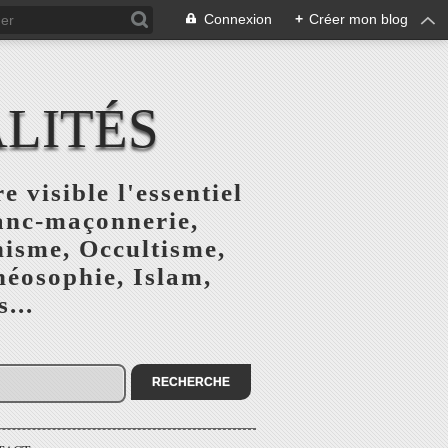
Connexion
+
Créer mon blog
ALITÉS
e visible l'essentiel
ranc-maçonnerie,
nisme, Occultisme,
héosophie, Islam,
...