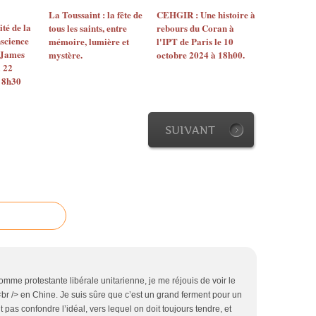
La Toussaint : la fête de
CEHGIR : Une histoire à
té de la
tous les saints, entre
rebours du Coran à
science
mémoire, lumière et
l'IPT de Paris le 10
 James
mystère.
octobre 2024 à 18h00.
 22
 8h30
SUIVANT
 Comme protestante libérale unitarienne, je me réjouis de voir le
<br /> en Chine. Je suis sûre que c’est un grand ferment pour un
ut pas confondre l’idéal, vers lequel on doit toujours tendre, et