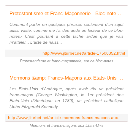
Protestantisme et Franc-Maçonnerie - Bloc notes de Jean-Laurent, sur la Franc-Maçonnerie et les Spiritualités.
Comment parler en quelques phrases seulement d'un sujet
aussi vaste, comme me l'a demandé un lecteur de ce bloc-
notes? C'est pourtant à cette tâche ardue que je vais
m'atteler... L'acte de naiss...
http://www.jlturbet.net/article-17508352.html
Protestantisme et franc-maçonnerie, sur ce bloc-notes
Mormons &amp; Francs-Maçons aux Etats-Unis d'Amérique. - Bloc notes de Jean-Laurent, sur la Franc-Maçonnerie et les Spiritualités.
Les Etats-Unis d'Amérique, après avoir élu un président
franc-maçon (George Washington, le 1er président des
Etats-Unis d'Amérique en 1789), un président catholique
(John Fitzgerald Kennedy...
http://www.jlturbet.net/article-mormons-francs-macons-aux-etats-unis-d-amerique-112014136.html
Mormons et francs-maçons aux Etats-Unis