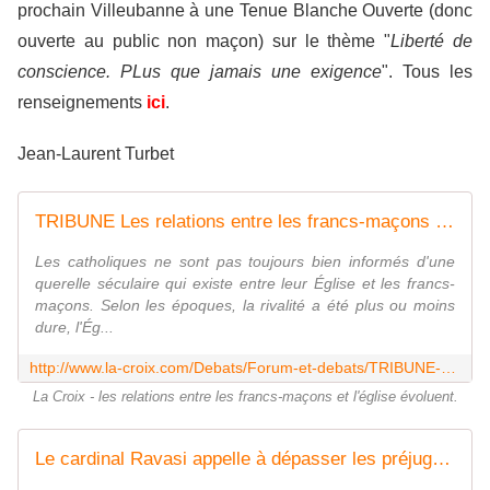
prochain Villeubanne à une Tenue Blanche Ouverte (donc
ouverte au public non maçon) sur le thème "
Liberté de
conscience. PLus que jamais une exigence
". Tous les
renseignements
ici
.
Jean-Laurent Turbet
TRIBUNE Les relations entre les francs-maçons et l'Église évoluent
Les catholiques ne sont pas toujours bien informés d'une
querelle séculaire qui existe entre leur Église et les francs-
maçons. Selon les époques, la rivalité a été plus ou moins
dure, l'Ég...
http://www.la-croix.com/Debats/Forum-et-debats/TRIBUNE-Les-relations-entre-francs-macons-Eglise-evoluent-2016-01-25-1200735055
La Croix - les relations entre les francs-maçons et l'église évoluent.
Le cardinal Ravasi appelle à dépasser les préjugés envers les francs-maçons