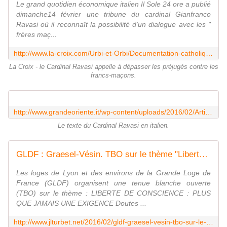
Le grand quotidien économique italien Il Sole 24 ore a publié
dimanche14 février une tribune du cardinal Gianfranco
Ravasi où il reconnaît la possibilité d'un dialogue avec les "
frères maç...
http://www.la-croix.com/Urbi-et-Orbi/Documentation-catholique/Actes-du-Saint-Siege/Le-cardinal-Ravasi-appelle-depasser-prejuges-envers-francs-macons-2016-02-18-1200741093
La Croix - le Cardinal Ravasi appelle à dépasser les préjugés contre les
francs-maçons.
http://www.grandeoriente.it/wp-content/uploads/2016/02/Articolo-di-Gianfranco-Ravasi.pdf
Le texte du Cardinal Ravasi en italien.
GLDF : Graesel-Vésin. TBO sur le thème "Liberté de conscience, plus que jamais une exigence" à Villeurbanne le 1er avril 2016. - Bloc notes de Jean-Laurent, sur la Franc-Maçonnerie et les Spiritualités.
Les loges de Lyon et des environs de la Grande Loge de
France (GLDF) organisent une tenue blanche ouverte
(TBO) sur le thème : LIBERTE DE CONSCIENCE : PLUS
QUE JAMAIS UNE EXIGENCE Doutes ...
http://www.jlturbet.net/2016/02/gldf-graesel-vesin-tbo-sur-le-theme-liberte-de-conscience-plus-que-jamais-une-exigence-a-villeurbanne-le-1er-avril-2016.html