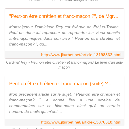
Le livre essentiel de Jean-Jacques Gabut.
"Peut-on être chrétien et franc-maçon ?", de Mgr Dominique Rey. - Bloc notes de Jean-Laurent, sur la Franc-Maçonnerie et les Spiritualités.
Monseigneur Dominique Rey est évèque de Fréjus-Toulon.
Peut-on donc lui reprocher de reprendre les vieux poncifs
anti-maçonniques dans son livre " Peut-on être chrétien et
franc-maçon? ", qu...
http://www.jlturbet.net/article-13198862.html
Cardinal Rey - Peut-on être chrétien et franc-maçon? Le livre d'un anti-
maçon.
Peut-on être chrétien et franc-maçon (suite) ? - Bloc notes de Jean-Laurent, sur la Franc-Maçonnerie et les Spiritualités.
Mon précédent article sur le sujet, " Peut-on être chrétien et
franc-maçon? ", a donné lieu à une dizaine de
commentaires sur ce bloc-notes ainsi qu'à un certain
nombre de mails qui m'ont ...
http://www.jlturbet.net/article-13876518.html