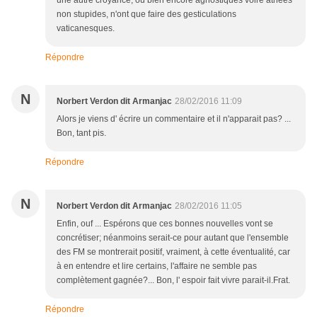
une autre croyance, ou bien encore agnostiques voire athées
non stupides, n'ont que faire des gesticulations
vaticanesques.
Répondre
N
Norbert Verdon dit Armanjac
28/02/2016 11:09
Alors je viens d' écrire un commentaire et il n'apparait pas? ...
Bon, tant pis.
Répondre
N
Norbert Verdon dit Armanjac
28/02/2016 11:05
Enfin, ouf ... Espérons que ces bonnes nouvelles vont se
concrétiser; néanmoins serait-ce pour autant que l'ensemble
des FM se montrerait positif, vraiment, à cette éventualité, car
à en entendre et lire certains, l'affaire ne semble pas
complètement gagnée?... Bon, l' espoir fait vivre parait-il.Frat.
Répondre