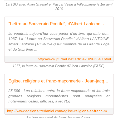
La TBO avec Alain Graesel et Pascal Vesin à Villeurbanne le 1er avril
2016
"Lettre au Souverain Pontife", d'Albert Lantoine. - Bloc notes de Jean-Laurent, sur la Franc-Maçonnerie et les Spiritualités.
Je voudrais aujourd'hui vous parler d'un livre qui date de...
1937. La " Lettre au Souverain Pontife " d'Albert LANTOINE.
Albert Lantoine (1869-1949) fut membre de la Grande Loge
et du Suprême ...
http://www.jlturbet.net/article-10963540.html
1937, la lettre au souverain Pontife d'Albert Lantoine (GLDF).
Eglise, religions et franc-maçonnerie - Jean-jacques Gabut
25,36€ : Les relations entre la franc-maçonnerie et les trois
grandes religions monothéistes sont analysées et
notamment celles, difficiles, avec l'Eg
http://www.editions-tredaniel.com/eglise-religions-et-franc-maconnerie-p-5620.html