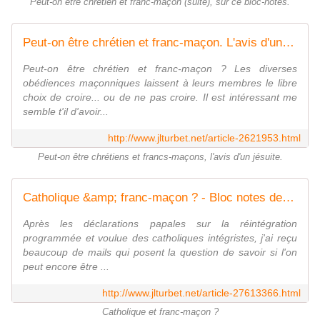
Peut-on être chrétien et franc-maçon (suite), sur ce bloc-notes.
Peut-on être chrétien et franc-maçon. L'avis d'un jésuite. - Bloc notes de Jean-Laurent, sur la Franc-Maçonnerie et les Spiritualités.
Peut-on être chrétien et franc-maçon ? Les diverses
obédiences maçonniques laissent à leurs membres le libre
choix de croire... ou de ne pas croire. Il est intéressant me
semble t'il d'avoir...
http://www.jlturbet.net/article-2621953.html
Peut-on être chrétiens et francs-maçons, l'avis d'un jésuite.
Catholique &amp; franc-maçon ? - Bloc notes de Jean-Laurent, sur la Franc-Maçonnerie et les Spiritualités.
Après les déclarations papales sur la réintégration
programmée et voulue des catholiques intégristes, j'ai reçu
beaucoup de mails qui posent la question de savoir si l'on
peut encore être ...
http://www.jlturbet.net/article-27613366.html
Catholique et franc-maçon ?