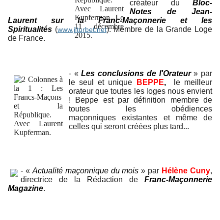
créateur du
Bloc-
Notes de Jean-
Laurent sur la Franc-Maçonnerie et les
Spiritualités
(
). Membre de la Grande Loge
www.jlturbet.net
de France.
-
«
Les conclusions de l'Orateur
»
par
le seul et unique
BEPPE
,
le meilleur
orateur que toutes les loges nous envient
! Beppe est par définition membre de
toutes les obédiences
maçonniques existantes et même de
celles qui seront créées plus tard...
- «
Actualité maçonnique du mois
» par
Hélène Cuny
,
directrice de la Rédaction de
Franc-Maçonnerie
Magazine
.