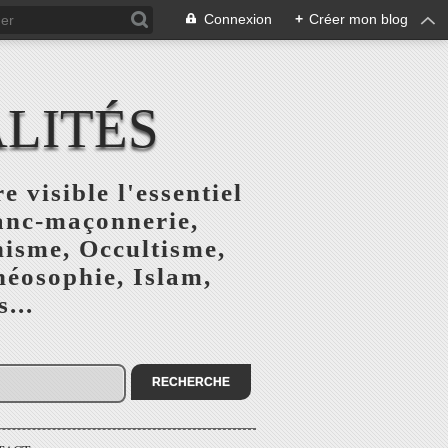
Connexion
+
Créer mon blog
ALITÉS
e visible l'essentiel
ranc-maçonnerie,
nisme, Occultisme,
héosophie, Islam,
...