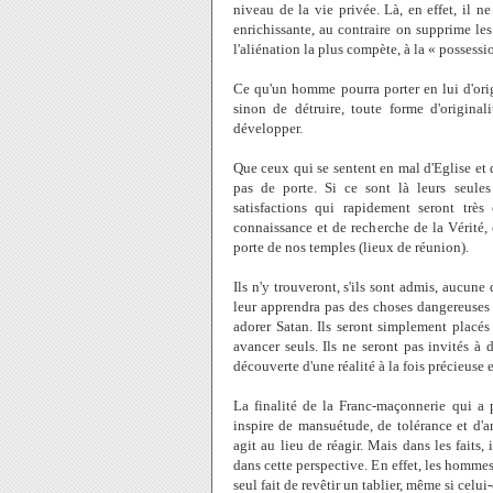
niveau de la vie privée. Là, en effet, il ne
enrichissante, au contraire on supprime le
l'aliénation la plus compète, à la « possess
Ce qu'un homme pourra porter en lui d'origin
sinon de détruire, toute forme d'originali
développer.
Que ceux qui se sentent en mal d'Eglise et
pas de porte. Si ce sont là leurs seules
satisfactions qui rapidement seront très
connaissance et de recherche de la Vérité, e
porte de nos temples (lieux de réunion).
Ils n'y trouveront, s'ils sont admis, aucun
leur apprendra pas des choses dangereuses 
adorer Satan. Ils seront simplement placés
avancer seuls. Ils ne seront pas invités à 
découverte d'une réalité à la fois précieuse
La finalité de la Franc-maçonnerie qui a p
inspire de mansuétude, de tolérance et d'amo
agit au lieu de réagir. Mais dans les faits
dans cette perspective. En effet, les homm
seul fait de revêtir un tablier, même si celu