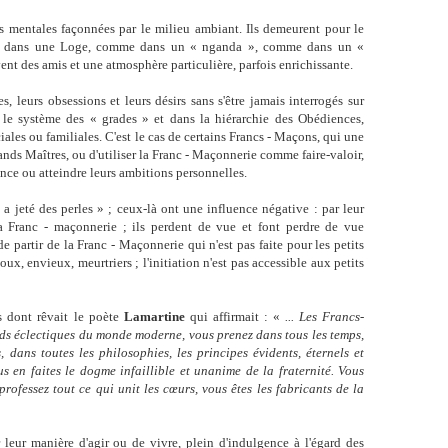
res mentales façonnées par le milieu ambiant. Ils demeurent pour le
ont dans une Loge, comme dans un « nganda », comme dans un «
nt des amis et une atmosphère particulière, parfois enrichissante.
, leurs obsessions et leurs désirs sans s'être jamais interrogés sur
e système des « grades » et dans la hiérarchie des Obédiences,
iales ou familiales. C'est le cas de certains Francs - Maçons, qui une
rands Maîtres, ou d'utiliser la Franc - Maçonnerie comme faire-valoir,
nce ou atteindre leurs ambitions personnelles.
 jeté des perles » ; ceux-là ont une influence négative : par leur
la Franc - maçonnerie ; ils perdent de vue et font perdre de vue
e partir de la Franc - Maçonnerie qui n'est pas faite pour les petits
x, envieux, meurtriers ; l'initiation n'est pas accessible aux petits
ns dont rêvait le poète
Lamartine
qui affirmait : «
... Les Francs-
ds éclectiques du monde moderne, vous prenez dans tous les temps,
, dans toutes les philosophies, les principes évidents, éternels et
s en faites le dogme infaillible et unanime de la fraternité. Vous
 professez tout ce qui unit les cœurs, vous êtes les fabricants de la
 leur manière d'agir ou de vivre, plein d'indulgence à l'égard des