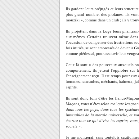
Ils gardent leurs préjugés et leurs structu
plus grand nombre, des profanes. Ils v
mouziki », comme dans un club ; ils y trouve
Ils projettent dans la Loge leurs phantasmes
eux-mêmes. Certains trouvent même dans l
l'occasion de compenser des frustrations soc
fois initiés, se sont empressés de devenir G
comme piédestal, pour assouvir leur vengea
Ceux-là sont « des pourceaux auxquels on a
comportement, ils jettent l'opprobre sur 
l'enseignement reçu. Il est temps pour eux d
hommes, rancuniers, méchants, haineux, jalou
esprits.
Ils sont donc loin d'être les francs-Maço
Maçons, vous n'êtes selon moi que les gran
dans tous les pays, dans tous les systèmes
immuables de la morale universelle, et vou
écartez tout ce qui divise les esprits, vous
société
».
Je me montrerai, sans toutefois cautionner