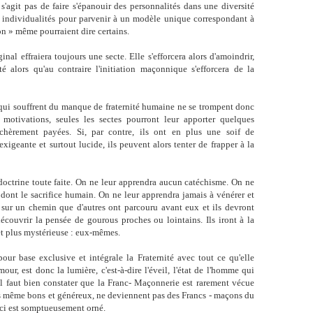
 s'agit pas de faire s'épanouir des personnalités dans une diversité
s individualités pour parvenir à un modèle unique correspondant à
ion » même pourraient dire certains.
al effraiera toujours une secte. Elle s'efforcera alors d'amoindrir,
té alors qu'au contraire l'initiation maçonnique s'efforcera de la
 qui souffrent du manque de fraternité humaine ne se trompent donc
 motivations, seules les sectes pourront leur apporter quelques
 chèrement payées. Si, par contre, ils ont en plus une soif de
xigeante et surtout lucide, ils peuvent alors tenter de frapper à la
e doctrine toute faite. On ne leur apprendra aucun catéchisme. On ne
dont le sacrifice humain. On ne leur apprendra jamais à vénérer et
 sur un chemin que d'autres ont parcouru avant eux et ils devront
découvrir la pensée de gourous proches ou lointains. Ils iront à la
 et plus mystérieuse : eux-mêmes.
our base exclusive et intégrale la Fraternité avec tout ce qu'elle
ur, est donc la lumière, c'est-à-dire l'éveil, l'état de l'homme qui
, il faut bien constater que la Franc- Maçonnerie est rarement vécue
es même bons et généreux, ne deviennent pas des Francs - maçons du
i-ci est somptueusement orné.