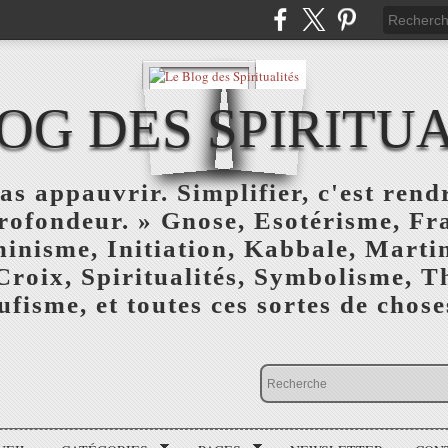
OG DES SPIRITU
as appauvrir. Simplifier, c'est rendr
profondeur. » Gnose, Esotérisme, F
inisme, Initiation, Kabbale, Marti
Croix, Spiritualités, Symbolisme, T
ufisme, et toutes ces sortes de choses