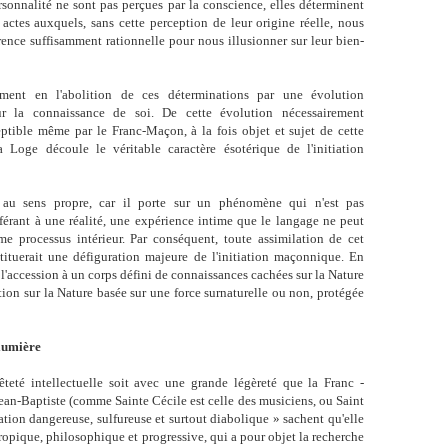
rsonnalité ne sont pas perçues par la conscience, elles déterminent
ctes auxquels, sans cette perception de leur origine réelle, nous
rence suffisamment rationnelle pour nous illusionner sur leur bien-
sément en l'abolition de ces déterminations par une évolution
r la connaissance de soi. De cette évolution nécessairement
ceptible même par le Franc-Maçon, à la fois objet et sujet de cette
a Loge découle le véritable caractère ésotérique de l'initiation
me au sens propre, car il porte sur un phénomène qui n'est pas
férant à une réalité, une expérience intime que le langage ne peut
e processus intérieur. Par conséquent, toute assimilation de cet
tituerait une défiguration majeure de l'initiation maçonnique. En
, l'accession à un corps défini de connaissances cachées sur la Nature
ion sur la Nature basée sur une force surnaturelle ou non, protégée
 lumière
teté intellectuelle soit avec une grande légèreté que la Franc -
ean-Baptiste (comme Sainte Cécile est celle des musiciens, ou Saint
ation dangereuse, sulfureuse et surtout diabolique » sachent qu'elle
ropique, philosophique et progressive, qui a pour objet la recherche