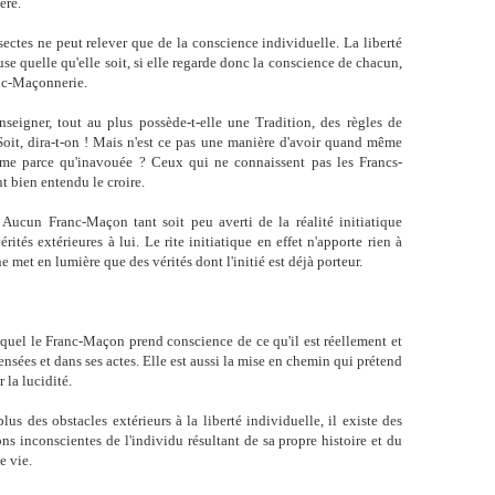
ère.
sectes ne peut relever que de la conscience individuelle. La liberté
use quelle qu'elle soit, si elle regarde donc la conscience de chacun,
anc-Maçonnerie.
enseigner, tout au plus possède-t-elle une Tradition, des règles de
 Soit, dira-t-on ! Mais n'est ce pas une manière d'avoir quand même
me parce qu'inavouée ? Ceux qui ne connaissent pas les Francs-
 bien entendu le croire.
 Aucun Franc-Maçon tant soit peu averti de la réalité initiatique
rités extérieures à lui. Le rite initiatique en effet n'apporte rien à
e met en lumière que des vérités dont l'initié est déjà porteur.
equel le Franc-Maçon prend conscience de ce qu'il est réellement et
pensées et dans ses actes. Elle est aussi la mise en chemin qui prétend
r la lucidité.
us des obstacles extérieurs à la liberté individuelle, il existe des
ions inconscientes de l'individu résultant de sa propre histoire et du
e vie.