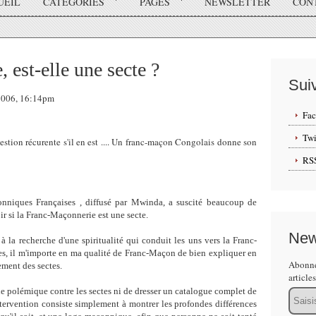
UEIL
CATÉGORIES
PAGES
NEWSLETTER
CON
 est-elle une secte ?
Sui
 2006, 16:14pm
Fa
Twi
stion récurente s'il en est .... Un franc-maçon Congolais donne son
RS
nniques Françaises , diffusé par Mwinda, a suscité beaucoup de
oir si la Franc-Maçonnerie est une secte.
New
 la recherche d'une spiritualité qui conduit les uns vers la Franc-
tes, il m'importe en ma qualité de Franc-Maçon de bien expliquer en
Abonne
ement des sectes.
article
une polémique contre les sectes ni de dresser un catalogue complet de
Email
ntervention consiste simplement à montrer les profondes différences