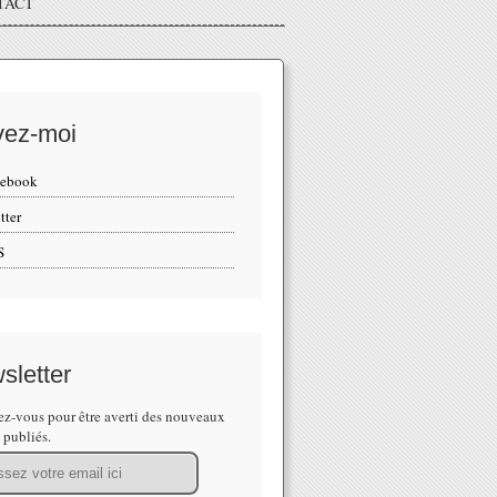
TACT
vez-moi
cebook
tter
S
sletter
z-vous pour être averti des nouveaux
s publiés.