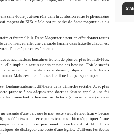
 qu'il soit, et une loge maçonnique, afin que personne ne soit tenté
ui a sans doute joué son rôle dans la confusion entre le phénomène
s anti-maçons du XIXe siècle ont pu parler de Secte maçonnique ou
ire et fraternelle la Franc-Maçonnerie peut en effet donner toutes
e ce nom est en effet une véritable famille dans laquelle chacun est
ement l'aider à porter ses fardeaux.
es concentrations humaines isolent de plus en plus les individus,
es qu'elle implique sont ressentis comme des besoins. D'où le succès
 faire sortir l'homme de son isolement, objectif que la Franc-
mmun. Mais c'est bien là le seul, et il ne faut pas s'y tromper.
st fondamentalement différente de la démarche sectaire. Avec plus
secte propose à ses adeptes une doctrine faisant appel à une foi
e, elles promettent le bonheur sur la terre (accessoirement) et dans
 au passage d'une part que le mot secte vient du mot latin « Secare
lignes définissant la secte pourraient aussi bien s'appliquer à une
émique mais simplement pour montrer combien il est difficile, en
ridiques de distinguer une secte d'une Eglise. D'ailleurs les Sectes