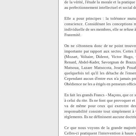
de la vérité, l'étude la morale et la pratique
au perfectionnement intellectuel et social d
Elle a pour principes : la tolérance mutu
conscience. Considérant les conceptions 
individuelle de ses membres, elle se refuse 
Fraternité.
On ne s'étonnera donc de ne point trouve
importante par rapport aux sectes. Certes 
(Mozart, Voltaire, Diderot, Victor Hugo,
Renard, Abdel-Kader, Savorgnan de Brazz
Matsoua, Lazare Matsocota, Joseph Poua
quelquefois tel qu'il les détache de l'ens
Cependant aucun d'entre eux n'a jamais pré
Obédience ne les a érigés en penseurs offici
En fait les grands Francs - Maçons, que ce 
à celui du rite. Ils ne font que provoquer et
va de même pour ceux qui exercent des 
responsabilité consiste tout simplement à 
règlements. Ils ne définissent aucune doctri
Ce que nous voyons de la grande majorité 
Celles-ci pratiquent l'intervention à haut