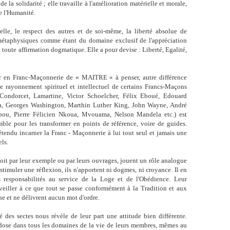
 de la solidarité ; elle travaille à l'amélioration matérielle et morale,
e l'Humanité.
elle, le respect des autres et de soi-même, la liberté absolue de
métaphysiques comme étant du domaine exclusif de l'appréciation
à toute affirmation dogmatique. Elle a pour devise : Liberté, Egalité,
r en Franc-Maçonnerie de « MAITRE » à penser, autre différence
le rayonnement spirituel et intellectuel de certains Francs-Maçons
 Condorcet, Lamartine, Victor Schoelcher, Félix Eboué, Edouard
a, Georges Washington, Marthin Luther King, John Wayne, André
bou, Pierre Félicien Nkoua, Mvouama, Nelson Mandela etc.) est
emble pour les transformer en points de référence, voire de guides.
tendu incarner la Franc - Maçonnerie à lui tout seul et jamais une
els.
soit par leur exemple ou par leurs ouvrages, jouent un rôle analogue
 stimuler une réflexion, ils n'apportent ni dogmes, ni croyance. Il en
responsabilités au service de la Loge et de l'Obédience. Leur
veiller à ce que tout se passe conformément à la Tradition et aux
ne et ne délivrent aucun mot d'ordre.
des sectes nous révèle de leur part une attitude bien différente.
e dose dans tous les domaines de la vie de leurs membres, mêmes au