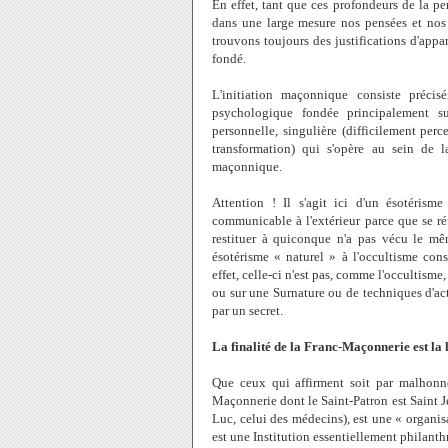
En effet, tant que ces profondeurs de la pe
dans une large mesure nos pensées et nos a
trouvons toujours des justifications d'appa
fondé.
L'initiation maçonnique consiste préci
psychologique fondée principalement su
personnelle, singulière (difficilement per
transformation) qui s'opère au sein de l
maçonnique.
Attention ! Il s'agit ici d'un ésotéris
communicable à l'extérieur parce que se ré
restituer à quiconque n'a pas vécu le mêm
ésotérisme « naturel » à l'occultisme cons
effet, celle-ci n'est pas, comme l'occultisme
ou sur une Surnature ou de techniques d'act
par un secret.
La finalité de la Franc-Maçonnerie est la
Que ceux qui affirment soit par malhonnê
Maçonnerie dont le Saint-Patron est Saint J
Luc, celui des médecins), est une « organis
est une Institution essentiellement philanth