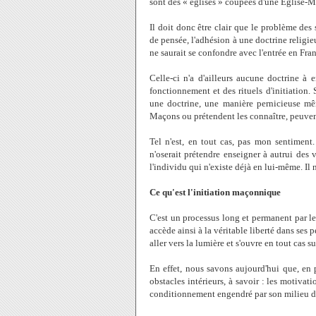
sont des « églises » coupées d'une Eglise-M
Il doit donc être clair que le problème des 
de pensée, l'adhésion à une doctrine religie
ne saurait se confondre avec l'entrée en Fr
Celle-ci n'a d'ailleurs aucune doctrine à 
fonctionnement et des rituels d'initiation.
une doctrine, une manière pernicieuse mê
Maçons ou prétendent les connaître, peuvent
Tel n'est, en tout cas, pas mon sentiment.
n'oserait prétendre enseigner à autrui des vé
l'individu qui n'existe déjà en lui-même. Il n
Ce qu'est l'initiation maçonnique
C'est un processus long et permanent par l
accède ainsi à la véritable liberté dans ses 
aller vers la lumière et s'ouvre en tout cas su
En effet, nous savons aujourd'hui que, en pl
obstacles intérieurs, à savoir : les motivat
conditionnement engendré par son milieu d