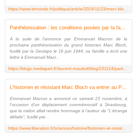
https://www.lemonde.fr/politique/article/2024/11/23/marc-bloch-historien-et-resistant-va-entrer-au-pantheon-annonce-emmanuel-macron_6410417_823448.html
Panthéonisation : les conditions posées par la famille de Marc Bloch
À la suite de l'annonce par Emmanuel Macron de la
prochaine panthéonisation du grand historien Marc Bloch,
fusillé par la Gestapo le 16 juin 1944, sa famille a écrit une
lettre à Emmanuel Macr...
https://blogs.mediapart.fr/laurent-mauduit/blog/231124/pantheonisation-les-conditions-posees-par-la-famille-de-marc-bloch
L'historien et résistant Marc Bloch va entrer au Panthéon
Emmanuel Macron a annoncé ce samedi 23 novembre, à
l'occasion d'un déplacement commémoratif à Strasbourg,
que la nation allait rendre hommage à l'auteur de "L'étrange
défaite", fusillé par...
https://www.liberation.fr/sciences/histoire/lhistorien-et-resistant-marc-bloch-va-entrer-au-pantheon-20241123_KCRQ7MHQIBATXJQN6LVJUMPFAU/