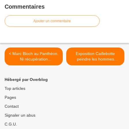
Commentaires
Ajouter un commentaire
< Marc Bloch au Panthéon.
Exposition Caillebotte
Ni récupération
peindre les hommes
communautaire, ni
jusqu'au 19 janvier 2025 au
récupération religieuse, ni
Musée d'Orsay à Paris >
extrême-droite lors de la
Hébergé par Overblog
cérémonie selon la famille.
Top articles
Pages
Contact
Signaler un abus
C.G.U.