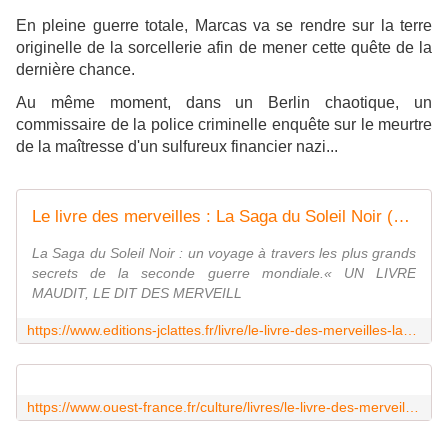
En pleine guerre totale, Marcas va se rendre sur la terre
originelle de la sorcellerie afin de mener cette quête de la
dernière chance.
Au même moment, dans un Berlin chaotique, un
commissaire de la police criminelle enquête sur le meurtre
de la maîtresse d'un sulfureux financier nazi...
Le livre des merveilles : La Saga du Soleil Noir (Grand format - Broché 2024), de Eric Giacometti, Jacques Ravenne | JC Lattès
La Saga du Soleil Noir : un voyage à travers les plus grands
secrets de la seconde guerre mondiale.« UN LIVRE
MAUDIT, LE DIT DES MERVEILL
https://www.editions-jclattes.fr/livre/le-livre-des-merveilles-la-saga-du-soleil-noir-9782709670807/
https://www.ouest-france.fr/culture/livres/le-livre-des-merveilles-de-giacometti-ravenne-tristan-marcas-dans-la-gueule-du-loup-nazi-52818290-a2d5-11ef-b6a1-2ff37ea87989?fbclid=IwY2xjawGoI1JleHRuA2FlbQIxMQABHdfjB3HyZVi4REKF7gEM4EL3XR4Eulr9YGo9oL66FI0bCmlS3jnL8ZLBQg_aem_2M_r2peKicnVapsb5qkVyA