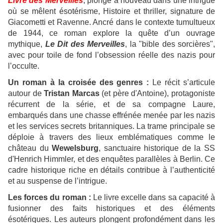
Livre des Merveilles
, plonge à nouveau dans une intrigue
où se mêlent ésotérisme, Histoire et thriller, signature de
Giacometti et Ravenne. Ancré dans le contexte tumultueux
de 1944, ce roman explore la quête d’un ouvrage
mythique,
Le Dit des Merveilles
, la "bible des sorcières",
avec pour toile de fond l’obsession réelle des nazis pour
l’occulte.
Un roman à la croisée des genres :
Le récit s’articule
autour de
Tristan Marcas
(et père d'Antoine), protagoniste
récurrent de la série, et de sa compagne Laure,
embarqués dans une chasse effrénée menée par les nazis
et les services secrets britanniques. La trame principale se
déploie à travers des lieux emblématiques comme le
château du
Wewelsburg
, sanctuaire historique de la SS
d'Henrich Himmler, et des enquêtes parallèles à Berlin. Ce
cadre historique riche en détails contribue à l’authenticité
et au suspense de l’intrigue.
Les forces du roman :
Le livre excelle dans sa capacité à
fusionner des faits historiques et des éléments
ésotériques. Les auteurs plongent profondément dans les