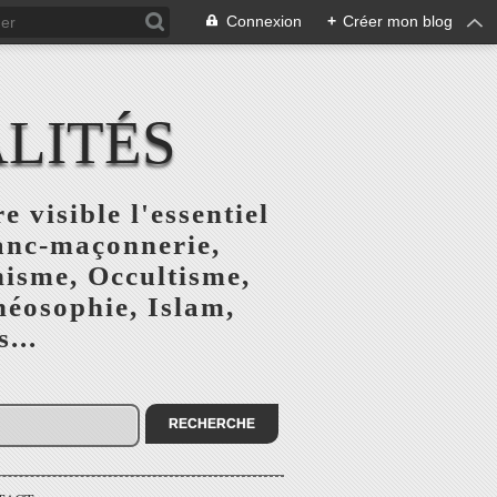
Connexion
+
Créer mon blog
ALITÉS
e visible l'essentiel
ranc-maçonnerie,
nisme, Occultisme,
héosophie, Islam,
...