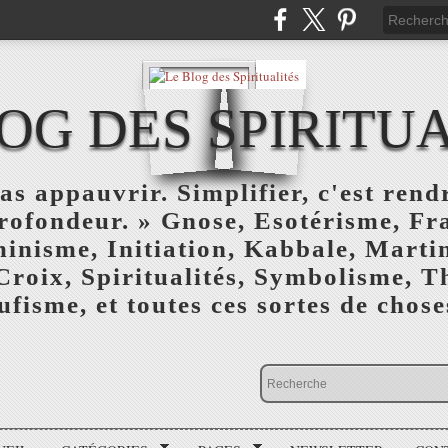
OG DES SPIRITU
as appauvrir. Simplifier, c'est rendr
profondeur. » Gnose, Esotérisme, F
inisme, Initiation, Kabbale, Marti
Croix, Spiritualités, Symbolisme, T
ufisme, et toutes ces sortes de choses