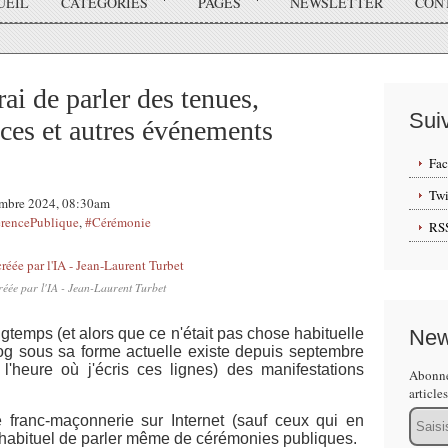
UEIL
CATÉGORIES
PAGES
NEWSLETTER
CON
ai de parler des tenues,
Sui
ces et autres événements
Fa
Twi
vembre 2024, 08:30am
rencePublique
,
#Cérémonie
RS
réée par l'IA - Jean-Laurent Turbet
ongtemps (et alors que ce n'était pas chose habituelle
New
og sous sa forme actuelle existe depuis septembre
'heure où j'écris ces lignes) des manifestations
Abonne
article
Email
 franc-maçonnerie sur Internet (sauf ceux qui en
pas habituel de parler même de cérémonies publiques.