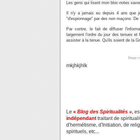
Les gens qui lisent mon bloc-notes saven
Il n'y a jamais eu depuis 4 ans que je
"d'espionnage" par des non maçons. De tou
Par contre, le fait de diffuser l'info
largement l'ordre du jour des tenues et
assister à la tenue. Qu'ils soient de l
Image c
mkjhkjhlk
Le
«
Blog des Spiritualités »
,
es
indépendant
traitant de spiritua
d'hermétisme, d'Initiation, de re
spirituels, etc...