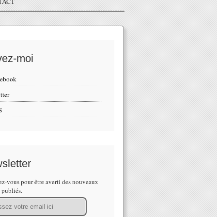
TACT
vez-moi
cebook
tter
S
sletter
z-vous pour être averti des nouveaux
s publiés.