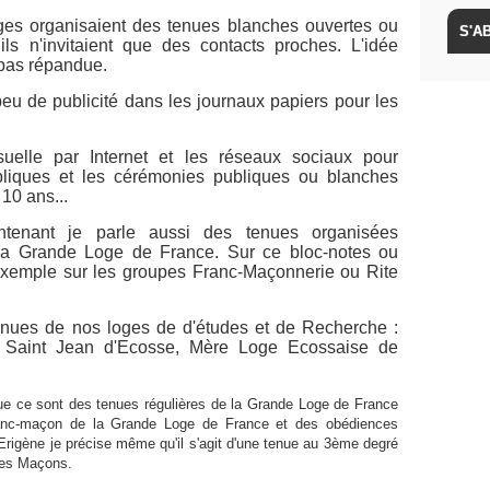
oges organisaient des tenues blanches ouvertes ou
ls n'invitaient que des contacts proches. L'idée
t pas répandue.
peu de publicité dans les journaux papiers pour les
uelle par Internet et les réseaux sociaux pour
bliques et les cérémonies publiques ou blanches
10 ans...
tenant je parle aussi des tenues organisées
la Grande Loge de France. Sur ce bloc-notes ou
exemple sur les groupes Franc-Maçonnerie ou Rite
enues de nos loges de d'études et de Recherche :
 Saint Jean d'Ecosse, Mère Loge Ecossaise de
e ce sont des tenues régulières de la Grande Loge de France
 franc-maçon de la Grande Loge de France et des obédiences
igène je précise même qu'il s'agit d'une tenue au 3ème degré
res Maçons.