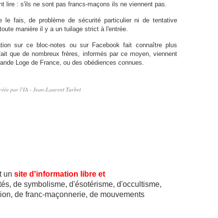
t lire : s'ils ne sont pas francs-maçons ils ne viennent pas.
 le fais, de problème de sécurité particulier ni de tentative
te manière il y a un tuilage strict à l'entrée.
rmation sur ce bloc-notes ou sur Facebook fait connaître plus
 fait que de nombreux frères, informés par ce moyen, viennent
a Grande Loge de France, ou des obédiences connues.
réée par l'IA - Jean-Laurent Turbet
t un
site d'information libre et
lités, de symbolisme, d'ésotérisme, d'occultisme,
ligion, de franc-maçonnerie, de mouvements