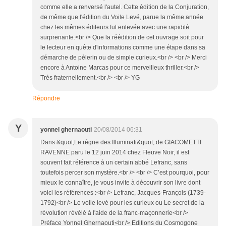
comme elle a renversé l'autel. Cette édition de la Conjuration,
de même que l'édition du Voile Levé, parue la même année
chez les mêmes éditeurs fut enlevée avec une rapidité
surprenante.<br /> Que la réédition de cet ouvrage soit pour
le lecteur en quête d'informations comme une étape dans sa
démarche de pèlerin ou de simple curieux.<br /> <br /> Merci
encore à Antoine Marcas pour ce merveilleux thriller.<br />
Très fraternellement.<br /> <br /> YG
Répondre
Y
yonnel ghernaouti
20/08/2014 06:31
Dans &quot;Le règne des Illuminati&quot; de GIACOMETTI
RAVENNE paru le 12 juin 2014 chez Fleuve Noir, il est
souvent fait référence à un certain abbé Lefranc, sans
toutefois percer son mystère.<br /> <br /> C’est pourquoi, pour
mieux le connaître, je vous invite à découvrir son livre dont
voici les références :<br /> Lefranc, Jacques-François (1739-
1792)<br /> Le voile levé pour les curieux ou Le secret de la
révolution révélé à l'aide de la franc-maçonnerie<br />
Préface Yonnel Ghernaouti<br /> Editions du Cosmogone