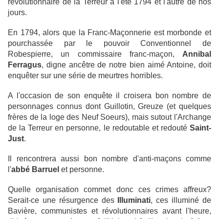
révolutionnaire de la Terreur à l'été 1794 et l'autre de nos
jours.
En 1794, alors que la Franc-Maçonnerie est morbonde et
pourchassée par le pouvoir Conventionnel de
Robespierre, un commissaire franc-maçon,
Annibal
Ferragus
, digne ancêtre de notre bien aimé Antoine, doit
enquêter sur une série de meurtres horribles.
A l'occasion de son enquête il croisera bon nombre de
personnages connus dont Guillotin, Greuze (et quelques
frères de la loge des Neuf Soeurs), mais sutout l'Archange
de la Terreur en personne, le redoutable et redouté
Saint-
Just
.
Il rencontrera aussi bon nombre d'anti-maçons comme
l'
abbé Barruel
et personne.
Quelle organisation commet donc ces crimes affreux?
Serait-ce une résurgence des
Illuminati
, ces illuminé de
Bavière, communistes et révolutionnaires avant l'heure,