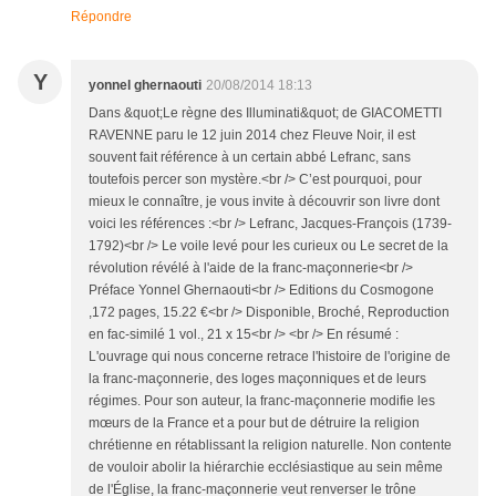
Répondre
Y
yonnel ghernaouti
20/08/2014 18:13
Dans &quot;Le règne des Illuminati&quot; de GIACOMETTI
RAVENNE paru le 12 juin 2014 chez Fleuve Noir, il est
souvent fait référence à un certain abbé Lefranc, sans
toutefois percer son mystère.<br /> C’est pourquoi, pour
mieux le connaître, je vous invite à découvrir son livre dont
voici les références :<br /> Lefranc, Jacques-François (1739-
1792)<br /> Le voile levé pour les curieux ou Le secret de la
révolution révélé à l'aide de la franc-maçonnerie<br />
Préface Yonnel Ghernaouti<br /> Editions du Cosmogone
,172 pages, 15.22 €<br /> Disponible, Broché, Reproduction
en fac-similé 1 vol., 21 x 15<br /> <br /> En résumé :
L'ouvrage qui nous concerne retrace l'histoire de l'origine de
la franc-maçonnerie, des loges maçonniques et de leurs
régimes. Pour son auteur, la franc-maçonnerie modifie les
mœurs de la France et a pour but de détruire la religion
chrétienne en rétablissant la religion naturelle. Non contente
de vouloir abolir la hiérarchie ecclésiastique au sein même
de l'Église, la franc-maçonnerie veut renverser le trône