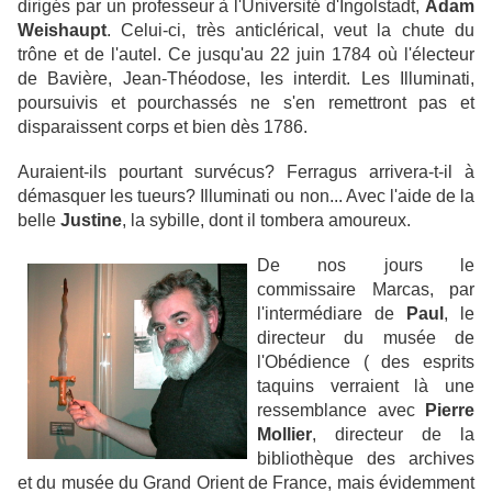
dirigés par un professeur à l'Université d'Ingolstadt,
Adam
Weishaupt
. Celui-ci, très anticlérical, veut la chute du
trône et de l'autel. Ce jusqu'au 22 juin 1784 où l'électeur
de Bavière, Jean-Théodose, les interdit. Les Illuminati,
poursuivis et pourchassés ne s'en remettront pas et
disparaissent corps et bien dès 1786.
Auraient-ils pourtant survécus? Ferragus arrivera-t-il à
démasquer les tueurs? Illuminati ou non... Avec l'aide de la
belle
Justine
, la sybille, dont il tombera amoureux.
De nos jours le
commissaire Marcas, par
l'intermédiare de
Paul
, le
directeur du musée de
l'Obédience ( des esprits
taquins verraient là une
ressemblance avec
Pierre
Mollier
, directeur de la
bibliothèque des archives
et du musée du Grand Orient de France, mais évidemment