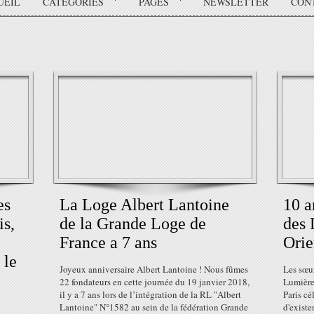
UEIL
CATÉGORIES
PAGES
NEWSLETTER
CON
es
La Loge Albert Lantoine
10 a
is,
de la Grande Loge de
des 
France a 7 ans
Orie
 le
Joyeux anniversaire Albert Lantoine ! Nous fûmes
Les sœur
22 fondateurs en cette journée du 19 janvier 2018,
Lumières
il y a 7 ans lors de l’intégration de la RL "Albert
Paris cé
Lantoine" N°1582 au sein de la fédération Grande
d'existe