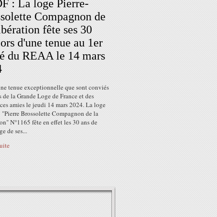
 : La loge Pierre-
solette Compagnon de
ibération fête ses 30
lors d'une tenue au 1er
é du REAA le 14 mars
4
une tenue exceptionnelle que sont conviés
es de la Grande Loge de France et des
ces amies le jeudi 14 mars 2024. La loge
 "Pierre Brossolette Compagnon de la
on" N°1165 fête en effet les 30 ans de
ge de ses...
suite