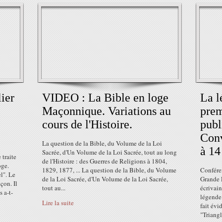
ier
VIDEO : La Bible en loge
La l
Maçonnique. Variations au
prem
cours de l'Histoire.
publ
Conv
La question de la Bible, du Volume de la Loi
à 14
Sacrée, d'Un Volume de la Loi Sacrée, tout au long
 traite
de l'Histoire : des Guerres de Religions à 1804,
oge.
1829, 1877, ... La question de la Bible, du Volume
Conféren
l". Le
de la Loi Sacrée, d'Un Volume de la Loi Sacrée,
Grande 
çon. Il
tout au...
écrivain
 a-t-
légende
Lire la suite
fait évi
"Triangl