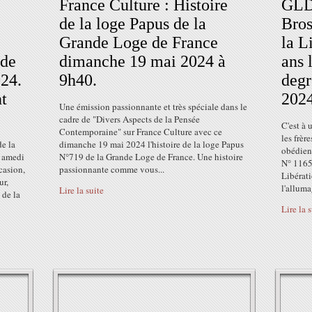
France Culture : Histoire
GLDF
de la loge Papus de la
Bros
Grande Loge de France
la L
 de
dimanche 19 mai 2024 à
ans 
024.
9h40.
degr
t
202
Une émission passionnante et très spéciale dans le
cadre de "Divers Aspects de la Pensée
C'est à 
Contemporaine" sur France Culture avec ce
les frèr
e la
dimanche 19 mai 2024 l'histoire de la loge Papus
obédien
s amedi
N°719 de la Grande Loge de France. Une histoire
N° 1165
casion,
passionnante comme vous...
Libérati
ur,
l'alluma
Lire la suite
 de la
Lire la 