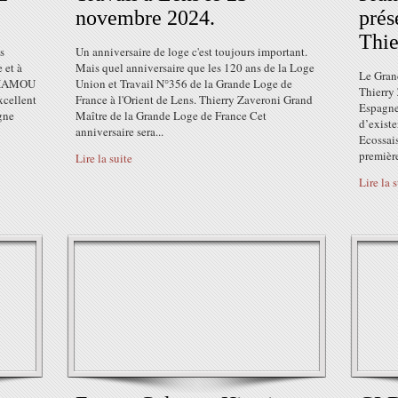
novembre 2024.
prés
Thie
s
Un anniversaire de loge c'est toujours important.
 et à
Mais quel anniversaire que les 120 ans de la Loge
Le Gran
BENHAMOU
Union et Travail N°356 de la Grande Loge de
Thierry
xcellent
France à l'Orient de Lens. Thierry Zaveroni Grand
Espagne 
gne
Maître de la Grande Loge de France Cet
d’existe
anniversaire sera...
Ecossais
première
Lire la suite
Lire la 