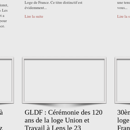
Loge de France. Ce titre distinctif est
une tenu
erret,
évidemment...
vous...
« Les
t a
Lire la suite
Lire la 
 pour
nce.
 à
GLDF : Cérémonie des 120
30èm
ans de la loge Union et
loge
z
Travail à Lens le 23
Fran