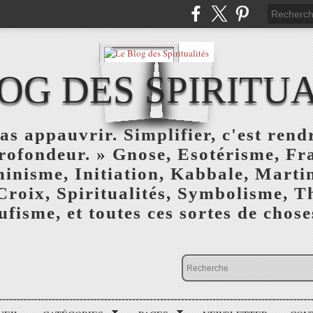
OG DES SPIRITU
as appauvrir. Simplifier, c'est rendr
profondeur. » Gnose, Esotérisme, F
inisme, Initiation, Kabbale, Marti
Croix, Spiritualités, Symbolisme, T
ufisme, et toutes ces sortes de choses