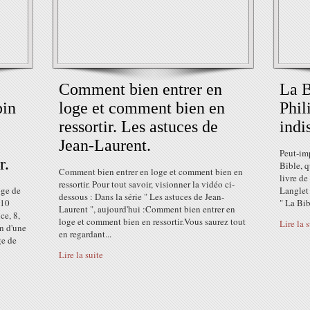
Comment bien entrer en
La B
pin
loge et comment bien en
Phil
ressortir. Les astuces de
indi
Jean-Laurent.
Peut-imp
r.
Bible, q
Comment bien entrer en loge et comment bien en
livre de
ressortir. Pour tout savoir, visionner la vidéo ci-
oge de
Langlet 
dessous : Dans la série " Les astuces de Jean-
 10
" La Bib
Laurent ", aujourd'hui :Comment bien entrer en
ce, 8,
loge et comment bien en ressortir.Vous saurez tout
Lire la 
en d'une
en regardant...
ge de
Lire la suite