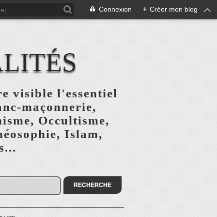
Connexion
+
Créer mon blog
ALITÉS
e visible l'essentiel
ranc-maçonnerie,
nisme, Occultisme,
héosophie, Islam,
...