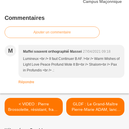
Commentaires
Ajouter un commentaire
M
Maffei souvent orthographié Massei
27/04/2021 09:18
Lumineux <br /> Il faut Continuer B AF. !<br /> Warm Wishes of
Light Love Peace Profund Mote It Br<br /> Shalom<br /> Pax
in Profundis <br /> .:
Répondre
< VIDEO : Pierre
GLDF : Le Grand-Maître
Brossolette, résistant, franc-
Pierre-Marie ADAM, lance
maçon, homme politique et
un APPEL AUX DONS via le
journaliste d'exception.
fonds de dotation, pour
lutter contre le COVID-19. >