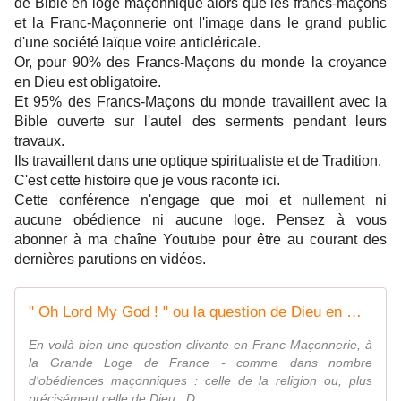
de Bible en loge maçonnique alors que les francs-maçons 
et la Franc-Maçonnerie ont l'image dans le grand public 
d'une société laïque voire anticléricale.
Or, pour 90% des Francs-Maçons du monde la croyance 
en Dieu est obligatoire.
Et 95% des Francs-Maçons du monde travaillent avec la 
Bible ouverte sur l'autel des serments pendant leurs 
travaux.
Ils travaillent dans une optique spiritualiste et de Tradition. 
C'est cette histoire que je vous raconte ici. 
Cette conférence n'engage que moi et nullement ni 
aucune obédience ni aucune loge. Pensez à vous 
abonner à ma chaîne Youtube pour être au courant des 
dernières parutions en vidéos.
" Oh Lord My God ! " ou la question de Dieu en Grande Loge de France. - Bloc notes de Jean-Laurent sur les Spiritualités
En voilà bien une question clivante en Franc-Maçonnerie, à
la Grande Loge de France - comme dans nombre
d'obédiences maçonniques : celle de la religion ou, plus
précisément celle de Dieu . D...