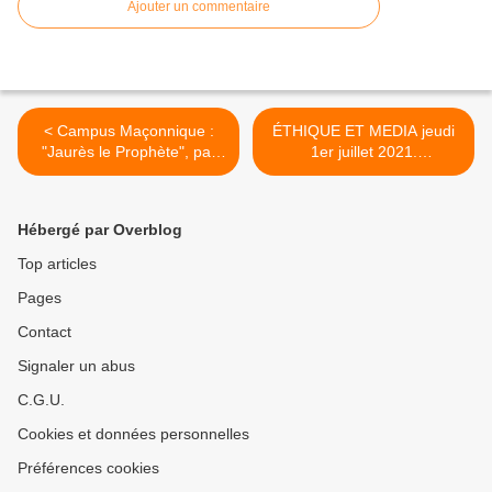
Ajouter un commentaire
< Campus Maçonnique :
ÉTHIQUE ET MEDIA jeudi
"Jaurès le Prophète", par
1er juillet 2021.
Eric Vinson mercredi 23 juin
VisioConférence, entretiens
2021 à 19h30
d'été du Collège
Maçonnique >
Hébergé par Overblog
Top articles
Pages
Contact
Signaler un abus
C.G.U.
Cookies et données personnelles
Préférences cookies