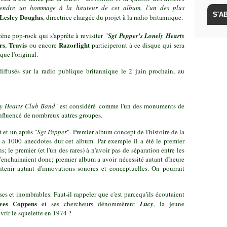
rendre un hommage à la hauteur de cet album, l'un des plus
Lesley Douglas
, directrice chargée du projet à la radio britannique.
scène pop-rock qui s'apprête à revisiter "
Sgt Pepper's Lonely Hearts
rs
Travis
Razorlight
,
ou encore
participeront à ce disque qui sera
ue l'original.
 diffusés sur la radio publique britannique le 2 juin prochain, au
ly Hearts Club Band
" est considéré comme l'un des monuments de
influencé de nombreux autres groupes.
 et un après "
Sgt Pepper
". Premier album concept de l'histoire de la
y a 1000 anecdotes dur cet album. Par exemple il a été le premier
; le premier (et l'un des rares) à n'avoir pas de séparation entre les
s'enchainaient donc; premier album a avoir nécessité autant d'heure
tenir autant d'innovations sonores et conceptuelles. On pourrait
es et inombrables. Faut-il rappeler que c'est parcequ'ils écoutaient
ves Coppens
et ses chercheurs dénommèrent
Lucy
,
la jeune
vrir le squelette en 1974 ?