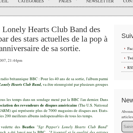
UEIL
CATÉGORIES
PAGES
NEWSLETTER
CON
s Lonely Hearts Club Band des
Sui
par des stars actuelles de la pop à
nniversaire de sa sortie.
Fa
Twi
 2007, 21:44pm
RS
radio britannique BBC : Pour les 40 ans de sa sortie, l'album parmi
 Lonely Hearts Club Band
,
va être réenregistré par plusieurs groupes
New
tous les temps dans un sondage mené par la BBC l'an dernier. Dans
ociation des revendeurs de disques américains
(The U.S.
National
ARM) qui représente plus de 7000 magasins de disques aux Etats-
Abonne
 des 200 meilleurs albums indispensables de tous les temps.
article
Email
Beatles
m vedette des
"
Sgt Pepper's Lonely Hearts Club Band
"
rock a été lancé par la BBC. "
L'éventail et la qualité des artistes