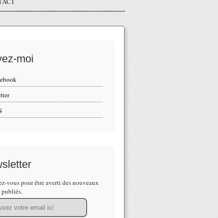
TACT
vez-moi
cebook
tter
S
sletter
z-vous pour être averti des nouveaux
s publiés.