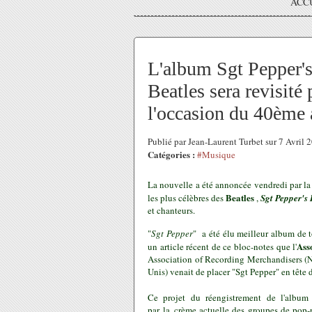
ACC
L'album Sgt Pepper'
Beatles sera revisité 
l'occasion du 40ème a
Publié par Jean-Laurent Turbet sur 7 Avril
Catégories :
#Musique
La nouvelle a été annoncée vendredi par la 
Beatles
les plus célèbres des
,
Sgt Pepper's
et chanteurs.
"
Sgt Pepper
" a été élu meilleur album de 
Ass
un
article récent de ce bloc-notes
que l'
Association of Recording Merchandisers
(N
Unis) venait de placer "Sgt Pepper" en tête
Ce projet du réengistrement de l'albu
par la crème actuelle des groupes de pop-