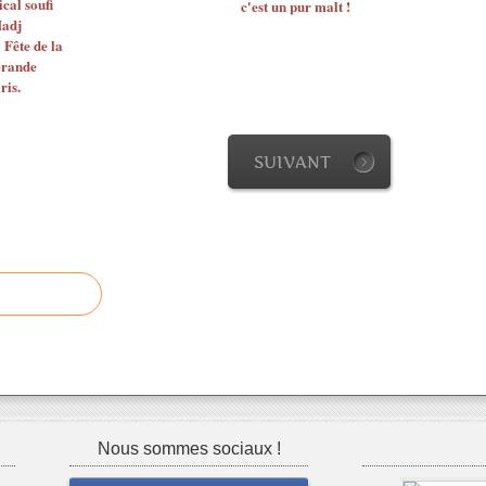
cal soufi
c'est un pur malt !
Hadj
Fête de la
Grande
ris.
SUIVANT
Nous sommes sociaux !