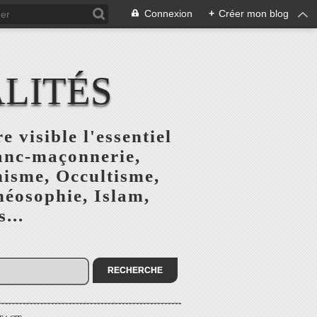
Connexion
+
Créer mon blog
ALITÉS
e visible l'essentiel
ranc-maçonnerie,
nisme, Occultisme,
héosophie, Islam,
...