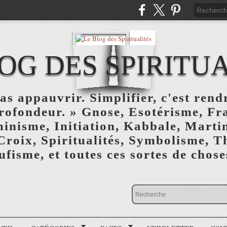
OG DES SPIRITU
as appauvrir. Simplifier, c'est rendr
profondeur. » Gnose, Esotérisme, F
inisme, Initiation, Kabbale, Marti
Croix, Spiritualités, Symbolisme, T
ufisme, et toutes ces sortes de choses