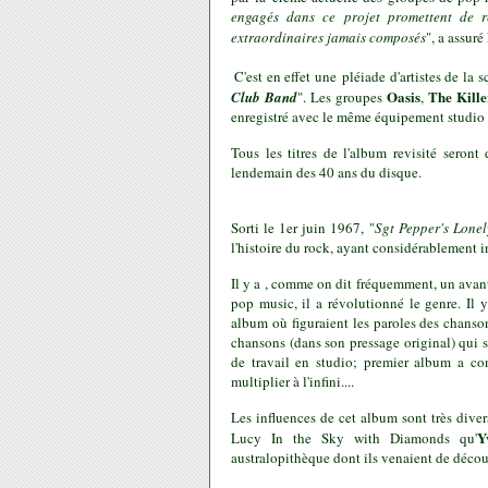
engagés dans ce projet promettent de 
extraordinaires jamais composés
", a assuré
C'est en effet une pléiade d'artistes de la 
Oasis
The Kille
Club Band
". Les groupes
,
enregistré avec le même équipement studio q
Tous les titres de l'album revisité seront
lendemain des 40 ans du disque.
Sorti le 1er juin 1967, "
Sgt Pepper's Lone
l'histoire du rock, ayant considérablement 
Il y a , comme on dit fréquemment, un avant
pop music, il a révolutionné le genre. Il 
album où figuraient les paroles des chansons
chansons (dans son pressage original) qui 
de travail en studio; premier album a con
multiplier à l'infini....
Les influences de cet album sont très divers
Y
Lucy In the Sky with Diamonds qu'
australopithèque dont ils venaient de décou