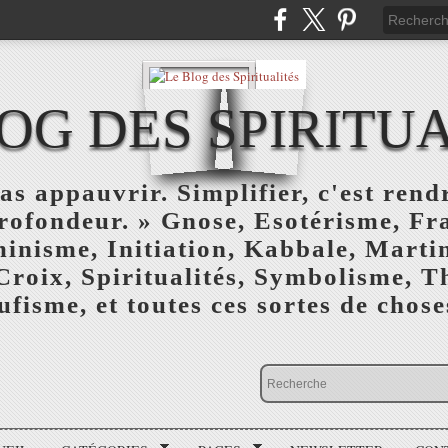
OG DES SPIRITU
as appauvrir. Simplifier, c'est rendr
profondeur. » Gnose, Esotérisme, F
inisme, Initiation, Kabbale, Marti
Croix, Spiritualités, Symbolisme, T
ufisme, et toutes ces sortes de choses