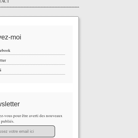
TACT
vez-moi
cebook
tter
S
sletter
z-vous pour être averti des nouveaux
s publiés.