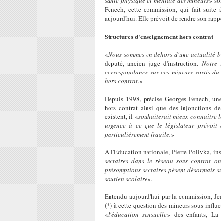
santé physique et mentale des mineurs»
so
Fenech, cette commission, qui fait suite
aujourd'hui. Elle prévoit de rendre son rap
Structures d'enseignement hors contrat
«Nous sommes en dehors d'une actualité b
député, ancien juge d'instruction.
Notre 
correspondance sur ces mineurs sortis du 
hors contrat.»
Depuis 1998, précise Georges Fenech, une
hors contrat ainsi que des injonctions de
existent, il
«souhaiterait mieux connaître 
urgence à ce que le législateur prévoit 
particulièrement fragile.»
A l'Éducation nationale, Pierre Polivka, in
sectaires dans le réseau sous contrat 
présomptions sectaires pèsent désormais su
soutien scolaire».
Entendu aujourd'hui par la commission, Jea
(*) à cette question des mineurs sous influ
«l'éducation sensuelle»
des enfants, La