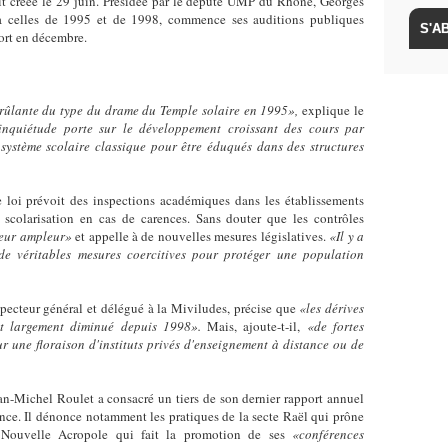
it créée le 29 juin. Présidée par le député UMP du Rhône, Georges
 à celles de 1995 et de 1998, commence ses auditions publiques
port en décembre.
rûlante du type du drame du Temple solaire en 1995»,
explique le
inquiétude porte sur le développement croissant des cours par
système scolaire classique pour être éduqués dans des structures
 loi prévoit des inspections académiques dans les établissements
 scolarisation en cas de carences. Sans douter que les contrôles
leur ampleur»
et appelle à de nouvelles mesures législatives.
«Il y a
de véritables mesures coercitives pour protéger une population
specteur général et délégué à la Miviludes, précise que
«les dérives
ont largement diminué depuis 1998».
Mais, ajoute-t-il,
«de fortes
r une floraison d'instituts privés d'enseignement à distance ou de
n-Michel Roulet a consacré un tiers de son dernier rapport annuel
ence. Il dénonce notamment les pratiques de la secte Raël qui prône
 Nouvelle Acropole qui fait la promotion de ses
«conférences