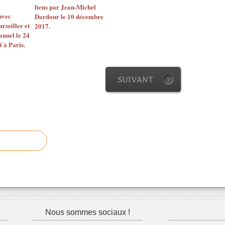
liens par Jean-Michel
avec
Dardour le 10 décembre
rseiller et
2017.
nuel le 24
 à Paris.
SUIVANT
Nous sommes sociaux !