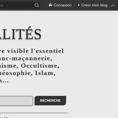
Connexion
+
Créer mon blog
ALITÉS
e visible l'essentiel
ranc-maçonnerie,
nisme, Occultisme,
héosophie, Islam,
...