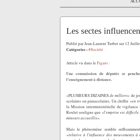
ACC
Les sectes influencen
Publié par Jean-Laurent Turbet sur 12 Juil
Catégories :
#Société
Article vu dans le
Figaro
:
Une commission de députés se penche s
l'enseignement à distance.
«PLUSIEURS DIZAINES
de milliers»
de je
scolaires ou parascolaires. Un chiffre
«en t
la Mission interministérielle de vigilance 
Roulet souligne que
«l'emprise est difficil
mineurs accueillis».
Mais le phénomène semble suffisamment
«relative à l'influence des mouvements à 