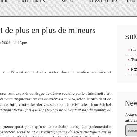
UEIL
CATÉGORIES
PAGES
NEWSLETTER
CON
t de plus en plus de mineurs
Sui
let 2006, 14:13pm
Fa
Twi
RS
ur l'investissement des sectes dans le soutien scolaire et
unes sont exposés au risque de dérive sectaire par le biais d'activités
rès nette augmentation ces dernières années»,
selon le président de
New
et de lutte contre les dérives sectaires, la Miviludes. Jean-Michel
e à quantifier du fait que les groupes ne se vantent pas du nombre de
Abonne
article
 préoccupant pour qu'une commission d'enquête parlementaire
Email
caractère sectaire et aux conséquences de leurs pratiques sur la