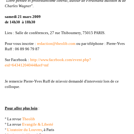
"
Libre pensée et protestantisme libéral, autour de Ferdinand Buisson & de
Charles Wagner
".
samedi 21 mars 2009
de 14h30 à 18h30
Lieu : Salle de conférences, 27 rue Thiboumery, 75015 PARIS.
Pour vous inscrire :
redaction@theolib.com
ou par téléphone : Pierre-Yves
Ruff : 06 89 96 79 87
Sur Facebook :
http://www.facebook.com/event.php?
eid=64341204044&ref=mf
Je remercie Pierre-Yves Ruff de m'avoir demandé d'intervenir lors de ce
colloque.
Pour aller plus loin
:
° La revue
Theolib
° La revue
Evangile & Liberté
°
L'oratoire du Louvres
, à Paris