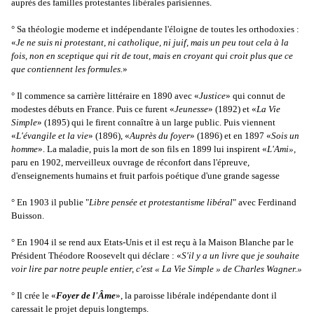
auprès des familles protestantes libérales parisiennes.
° Sa théologie moderne et indépendante l'éloigne de toutes les orthodoxies :
«
Je ne suis ni protestant, ni catholique, ni juif, mais un peu tout cela à la
fois, non en sceptique qui rit de tout, mais en croyant qui croit plus que ce
que contiennent les formules.
»
° Il commence sa carrière littéraire en 1890 avec «
Justice
» qui connut de
modestes débuts en France. Puis ce furent «
Jeunesse
» (1892) et «
La Vie
Simple
» (1895) qui le firent connaître à un large public. Puis viennent
«
L'évangile et la vie
» (1896), «
Auprès du foyer
» (1896) et en 1897 «
Sois un
homme
». La maladie, puis la mort de son fils en 1899 lui inspirent «
L'Ami»,
paru en 1902, merveilleux ouvrage de réconfort dans l'épreuve,
d'enseignements humains et fruit parfois poétique d'une grande sagesse
° En 1903 il publie "
Libre pensée et protestantisme libéral
" avec Ferdinand
Buisson.
° En 1904 il se rend aux Etats-Unis et il est reçu à la Maison Blanche par le
Président Théodore Roosevelt qui déclare : «
S'il y a un livre que je souhaite
voir lire par notre peuple entier, c'est « La Vie Simple » de Charles Wagner.»
° Il crée le «
Foyer de l'Âme
», la paroisse libérale indépendante dont il
caressait le projet depuis longtemps.