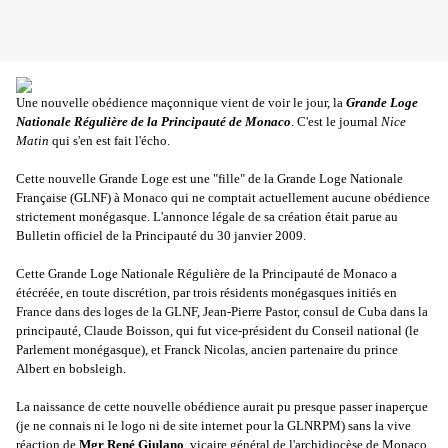
Une nouvelle obédience maçonnique vient de voir le jour, la
Grande Loge
Nationale Régulière de la Principauté de Monaco
. C'est le journal
Nice
Matin
qui s'en est fait l'écho.
Cette nouvelle Grande Loge est une "fille" de la Grande Loge Nationale
Française (GLNF) à Monaco qui ne comptait actuellement aucune obédience
strictement monégasque. L'annonce légale de sa création était parue au
Bulletin officiel de la Principauté du 30 janvier 2009.
Cette Grande Loge Nationale Régulière de la Principauté de Monaco a
été
créée, en toute discrétion, par trois résidents monégasques initiés en
France dans des loges de la GLNF, Jean-Pierre Pastor, consul de Cuba dans la
principauté, Claude Boisson, qui fut vice-président du Conseil national (le
Parlement monégasque), et Franck Nicolas, ancien partenaire du prince
Albert en bobsleigh.
La naissance de cette nouvelle obédience aurait pu presque passer inaperçue
(je ne connais ni le logo ni de site internet pour la GLNRPM) sans la vive
réaction de
Mgr René Giulano
, vicaire général de l'archidiocèse de Monaco,