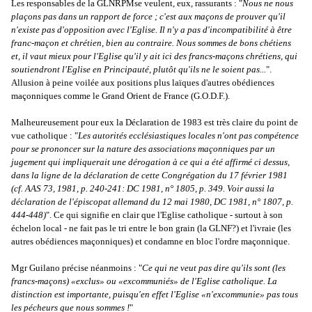
Les responsables de la
GLNRPM
se veulent, eux, rassurants : "
Nous ne nous
plaçons pas dans un rapport de force ; c'est aux maçons de prouver qu'il
n'existe pas d'opposition avec l'Eglise. Il n'y a pas d'incompatibilité à être
franc-maçon et chrétien, bien au contraire. Nous sommes de bons chétiens
et, il vaut mieux pour l'Eglise qu'il y ait ici des francs-maçons chrétiens, qui
soutiendront l'Eglise en Principauté, plutôt qu'ils ne le soient pas...
".
Allusion à peine voilée aux positions plus laïques d'autres obédiences
maçonniques comme le Grand Orient de France (G.O.D.F.).
Malheureusement pour eux la Déclaration de 1983 est très claire du point de
vue catholique : "
Les autorités ecclésiastiques locales n'ont pas compétence
pour se prononcer sur la nature des associations maçonniques par un
jugement qui impliquerait une dérogation à ce qui a été affirmé ci dessus,
dans la ligne de la déclaration de cette Congrégation du 17 février 1981
(cf. AAS 73, 1981, p. 240-241: DC 1981, n° 1805, p. 349. Voir aussi la
déclaration de l'épiscopat allemand du 12 mai 1980, DC 1981, n° 1807, p.
444-448)
". Ce qui signifie en clair que l'Eglise catholique - surtout à son
échelon local - ne fait pas le tri entre le bon grain (la GLNF?) et l'ivraie (les
autres obédiences maçonniques) et condamne en bloc l'ordre maçonnique.
Mgr Guilano précise néanmoins : "
Ce qui ne veut pas dire qu'ils sont (les
francs-maçons) «exclus» ou «excommuniés» de l'Eglise catholique. La
distinction est importante, puisqu'en effet l'Eglise «n'excommunie» pas tous
les pécheurs que nous sommes !
"