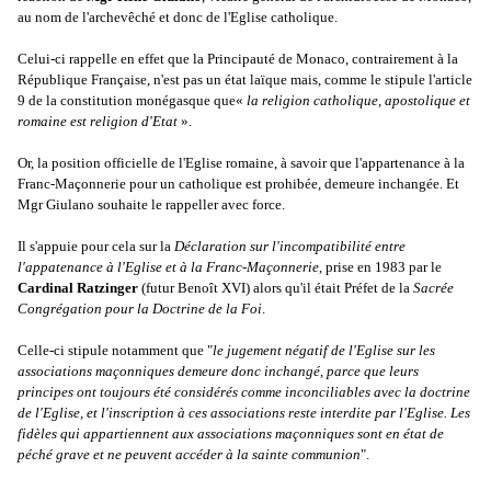
au nom de l'archevêché et donc de l'Eglise catholique.
Celui-ci rappelle en effet que la Principauté de Monaco, contrairement à la
République Française, n'est pas un état laïque mais, comme le stipule l'a
rticle
9 de la constitution monégasque que
«
la religion catholique, apostolique et
romaine est religion d'Etat
».
Or, la position officielle de l'Eglise romaine, à savoir que l'appartenance à la
Franc-Maçonnerie pour un catholique est prohibée, demeure inchangée. Et
Mgr Giulano souhaite le rappeller avec force.
Il s'appuie pour cela sur la
Déclaration sur l'incompatibilité entre
l'appatenance à l'Eglise et à la Franc-Maçonnerie
, prise en 1983 par le
Cardinal Ratzinger
(futur Benoît XVI) alors qu'il était Préfet de la
Sacrée
Congrégation pour la Doctrine de la Foi
.
Celle-ci stipule notamment que "
le jugement négatif de l'Eglise sur les
associations maçonniques demeure donc inchangé, parce que leurs
principes ont toujours été considérés comme inconciliables avec la doctrine
de l'Eglise, et l'inscription à ces associations reste interdite par l'Eglise. Les
fidèles qui appartiennent aux associations maçonniques sont en état de
péché grave et ne peuvent accéder à la sainte communion
".