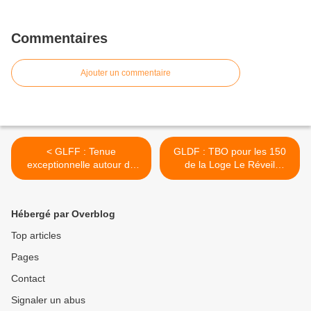
Commentaires
Ajouter un commentaire
< GLFF : Tenue
GLDF : TBO pour les 150
exceptionnelle autour du
de la Loge Le Réveil
film Sorcières le Premier
Maçonnique - L'éducation
Féminicide de l'Histoire, le
Civique le 27 avril 2024 à
27 avril à Paris.
18 heures 30. >
Hébergé par Overblog
Top articles
Pages
Contact
Signaler un abus