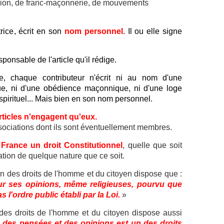
ligion, de franc-maçonnerie, de mouvements
rice, écrit en son
nom personnel
. Il ou elle signe
ponsable de l'article qu'il rédige.
te, chaque contributeur n'écrit ni au nom d'une
ique, ni d'une obédience maçonnique, ni d'une loge
irituel... Mais bien en son nom personnel.
rticles n'engagent qu'eux.
ssociations dont ils sont éventuellement membres.
 France un droit Constitutionnel
, quelle que soit
tion de quelque nature que ce soit.
on des droits de l'homme et du citoyen dispose que :
our ses opinions, même religieuses, pourvu que
 l'ordre public établi par la Loi.
»
n des droits de l'homme et du citoyen dispose aussi
 des pensées et des opinions est un des droits