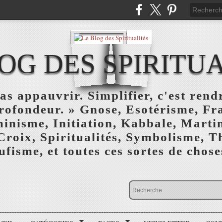
OG DES SPIRITU
as appauvrir. Simplifier, c'est rendr
profondeur. » Gnose, Esotérisme, F
inisme, Initiation, Kabbale, Marti
Croix, Spiritualités, Symbolisme, T
ufisme, et toutes ces sortes de choses