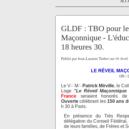
ACC
GLDF : TBO pour les
Maçonnique - L'éduca
18 heures 30.
Publié par Jean-Laurent Turbet sur 16 Avri
LE RÉVEIL MAÇO
OR∴ D
Le V∴ M∴
Patrick Mirville
, le Co
Loge
“Le Réveil Maçonnique 
France
seraient honorés de
Ouverte
célébrant les
150 ans 
h 30 à Paris.
En présence du Très Respe
délégation du Conseil Fédéral, 
de leurs familles, de Frères et 