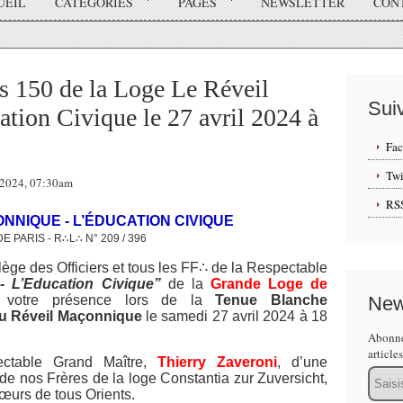
UEIL
CATÉGORIES
PAGES
NEWSLETTER
CON
 150 de la Loge Le Réveil
Sui
tion Civique le 27 avril 2024 à
Fa
Twi
l 2024, 07:30am
RS
NNIQUE - L’ÉDUCATION CIVIQUE
E PARIS - R∴L∴ N° 209 / 396
llège des Officiers et tous les FF∴ de la Respectable
- L’Education Civique”
de la
Grande Loge de
 votre présence lors de la
Tenue Blanche
New
du Réveil Maçonnique
le samedi 27 avril 2024 à 18
Abonne
article
ctable Grand Maître,
Thierry Zaveroni
, d’une
Email
de nos Frères de la loge Constantia zur Zuversicht,
Sœurs de tous Orients.