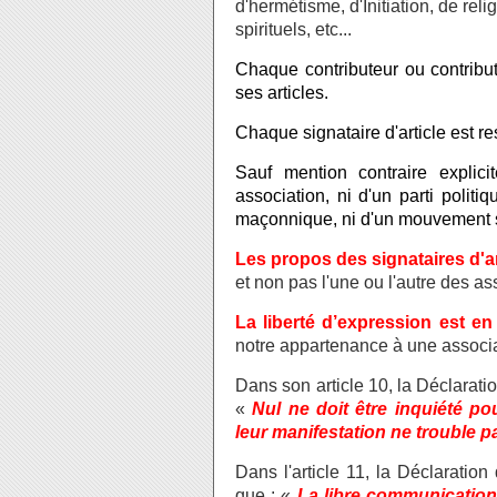
d'hermétisme, d'Initiation, de re
spirituels, etc...
Chaque contributeur ou contribut
ses articles.
Chaque signataire d'article est res
Sauf mention contraire explici
association, ni d'un parti polit
maçonnique, ni d'un mouvement sp
Les propos des signataires d'a
et non pas l'une ou l'autre des a
La liberté d’expression est en
notre appartenance à une associa
Dans son article 10, la Déclarati
«
Nul ne doit être inquiété p
leur manifestation ne trouble pas
Dans l'article 11, la Déclaratio
que : «
La libre communication