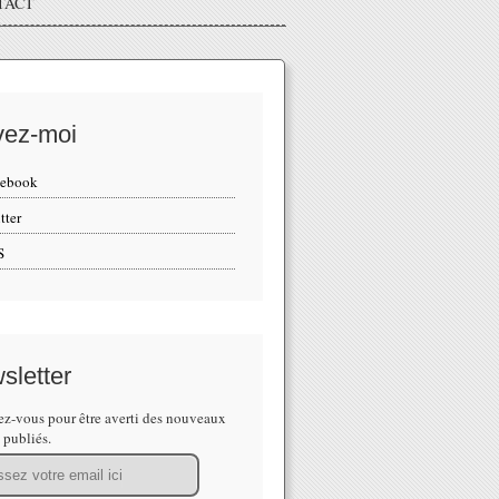
TACT
vez-moi
cebook
tter
S
sletter
z-vous pour être averti des nouveaux
s publiés.