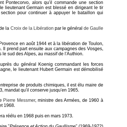
ant Pontecorvo, alors qu'il commande une section
e lieutenant Germain est blessé en dirigeant le tir
 section pour continuer à appuyer le bataillon qui
 de la
Croix de la Libération
par le général
de Gaulle
Provence en août 1944 et à la libération de Toulon,
n. Il prend part ensuite aux campagnes des Vosges,
s le sud des Alpes, au massif de l'Authion.
près du général Koenig commandant les forces
magne, le lieutenant Hubert Germain est démobilisé
ntreprise de produits chimiques, il est élu maire de
, mandat qu'il conserve jusqu'en 1965.
de
Pierre Messmer
, ministre des Armées, de 1960 à
et 1968.
sera réélu en 1968 puis en mars 1973.
ire "
Présence et Action du Gaullisme
" (1969-1972)