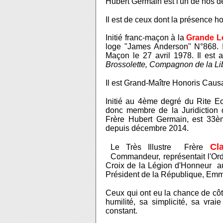
Hubert Germain est l'un de nos de
Il est de ceux dont la présence h
Initié franc-maçon à la
Grande L
loge "James Anderson" N°868. 
Maçon le 27 avril 1978. Il est 
Brossolette, Compagnon de la Li
Il est Grand-Maître Honoris Caus
Initié au 4ème degré du Rite Ec
donc membre de la Juridiction
Frère Hubert Germain, est 33
depuis décembre 2014.
Cl
Le Très Illustre Frère
Commandeur, représentait l'Ord
Croix de la Légion d'Honneur au 
Président de la République, Emm
Ceux qui ont eu la chance de cô
humilité, sa simplicité, sa vraie
constant.