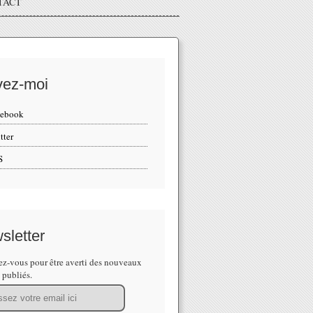
TACT
vez-moi
cebook
tter
S
sletter
z-vous pour être averti des nouveaux
s publiés.