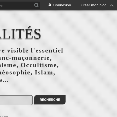
Connexion
+
Créer mon blog
ALITÉS
e visible l'essentiel
ranc-maçonnerie,
nisme, Occultisme,
héosophie, Islam,
...