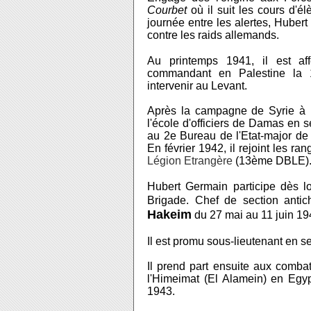
Courbet
où il suit les cours d'él
journée entre les alertes, Hubert
contre les raids allemands.
Au printemps 1941, il est af
commandant en Palestine la 1è
intervenir au Levant.
Après la campagne de Syrie à la
l'école d'officiers de Damas en s
au 2e Bureau de l'Etat-major de 
En février 1942, il rejoint les r
Légion Etrangère
(13ème DBLE)
Hubert Germain participe dès l
Brigade. Chef de section anti
Hakeim
du 27 mai au 11 juin 1942
Il est promu sous-lieutenant en 
Il prend part ensuite aux combat
l'Himeimat (El Alamein) en Egy
1943.