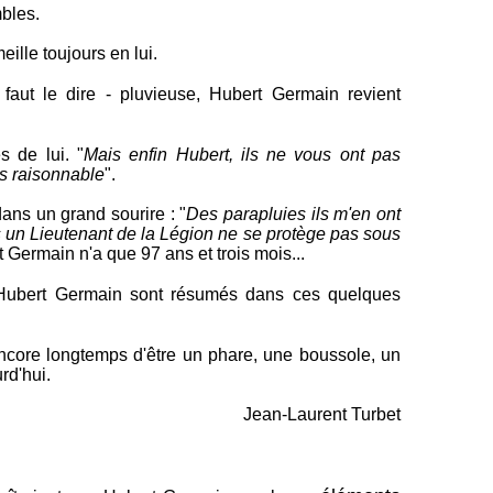
mbles.
eille toujours en lui.
 faut le dire - pluvieuse, Hubert Germain revient
 de lui. "
Mais enfin Hubert, ils ne vous ont pas
as raisonnable
".
ns un grand sourire : "
Des parapluies ils m'en ont
 un Lieutenant de la Légion ne se protège pas sous
rt Germain n'a que 97 ans et trois mois...
d'Hubert Germain sont résumés dans ces quelques
encore longtemps d'être un phare, une boussole, un
rd'hui.
Jean-Laurent Turbet