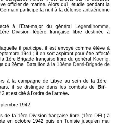
ève officier de marine. Alors qu'il étudie pendant la
 Germain participe la nuit à la défense antiaérienne
fecté à l'Etat-major du général
Legentilhomme
,
re Division légère française libre destinée à
quelle il participe, il est envoyé comme élève à
eptembre 1941 ; il en sort aspirant pour être affecté
la 1ère Brigade française libre du général
Koenig
.
angs du 2ème Bataillon à la
13ème Demi-Brigade de
.
ors à la campagne de Libye au sein de la 1ère
Bir-
chars, il se distingue dans les combats de
 et est cité à l'ordre de l'armée.
septembre 1942.
s de la 1ère Division française libre (1ère DFL) à
pte en octobre 1942 puis en Tunisie jusqu'en mai