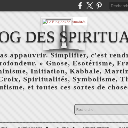
OG DES SPIRITU
as appauvrir. Simplifier, c'est rendr
profondeur. » Gnose, Esotérisme, F
inisme, Initiation, Kabbale, Marti
Croix, Spiritualités, Symbolisme, T
ufisme, et toutes ces sortes de choses