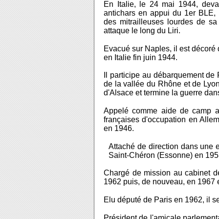
En Italie, le 24 mai 1944, dev
antichars en appui du 1er BLE, l
des mitrailleuses lourdes de sa
attaque le long du Liri.
Evacué sur Naples, il est décoré
en Italie fin juin 1944.
Il participe au débarquement de 
de la vallée du Rhône et de Lyo
d'Alsace et termine la guerre dan
Appelé comme aide de camp au
françaises d'occupation en Alle
en 1946.
Attaché de direction dans une e
Saint-Chéron (Essonne) en 1953
Chargé de mission au cabinet 
1962 puis, de nouveau, en 1967 
Elu député de Paris en 1962, il 
Président de l'amicale parlementa