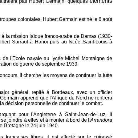
éléments
naîtraient pas Hubert Germain, quelques
es troupes coloniales, Hubert Germain est né le 6 août
s à la mission laïque franco-arabe de Damas (1930-
Albert Sarraut à Hanoi puis au lycée Saint-Louis à
rs de l'Ecole navale au lycée Michel Montaigne de
ation de guerre de septembre 1939.
concours, il cherche les moyens de continuer la lutte
ajor général, replié à Bordeaux, avec un officier
 Germain apprend que l'Afrique du Nord ne rentrera
s la décision personnelle de continuer le combat.
quant pour l'Angleterre à Saint-Jean-de-Luz, il
se joindre à elles et à monter à bord de l'
Arrandora
de-Bretagne le 24 juin 1940.
 françaises libres, il est affecté sur le cuirassé