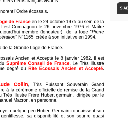
rniers héros français vivants.
onorent l'Ordre écossais.
oge de France
en le 24 octobre 1975 au sein de la
Il est Compagnon le 26 novembre 1976 et Maître
aujourd'hui membre (fondateur) de la loge "
Pierre
bération
" N°1165, créée à son initiative en 1994.
a de la Grande Loge de France.
ossais Ancien et Accepté le 8 janvier 1982, il est
 du
Suprême Conseil de France.
L
e Très Illustre
ème degré du
Rite Écossais Ancien et Accepté
.
aude Collin
, Très Puissant Souverain Grand
re à la cérémonie officielle de remise de la Grand
Très Illustre Frère Hubert germain, dirigée par le
anuel Macron, en personne..
toyer quelque peu Hubert Germain connaissent son
 gentillesse, sa disponibilité et son sourire quasi