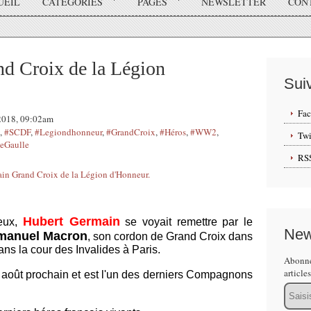
UEIL
CATÉGORIES
PAGES
NEWSLETTER
CON
d Croix de la Légion
Sui
Fa
 2018, 09:02am
,
#SCDF
,
#Legiondhonneur
,
#GrandCroix
,
#Héros
,
#WW2
,
Twi
eGaulle
RS
Hubert Germain
ieux,
se voyait remettre par le
New
anuel Macron
, son cordon de Grand Croix dans
ans la cour des Invalides à Paris.
Abonne
article
 août prochain et est l'un des derniers Compagnons
Email