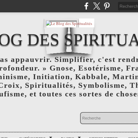
OG DES SPIRITU
as appauvrir. Simplifier, c'est rendr
profondeur. » Gnose, Esotérisme, F
inisme, Initiation, Kabbale, Marti
Croix, Spiritualités, Symbolisme, T
ufisme, et toutes ces sortes de choses