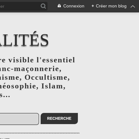
Connexion
+
Créer mon blog
ALITÉS
e visible l'essentiel
ranc-maçonnerie,
nisme, Occultisme,
héosophie, Islam,
...