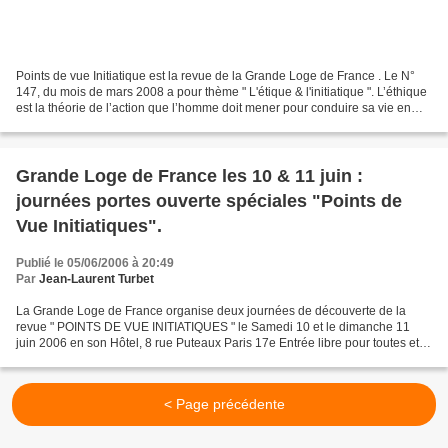
Points de vue Initiatique est la revue de la Grande Loge de France . Le N°
147, du mois de mars 2008 a pour thème " L'étique & l'initiatique ". L’éthique
est la théorie de l’action que l’homme doit mener pour conduire sa vie en
être responsable et conscient....
Grande Loge de France les 10 & 11 juin :
journées portes ouverte spéciales "Points de
Vue Initiatiques".
Publié le 05/06/2006 à 20:49
Par
Jean-Laurent Turbet
La Grande Loge de France organise deux journées de découverte de la
revue " POINTS DE VUE INITIATIQUES " le Samedi 10 et le dimanche 11
juin 2006 en son Hôtel, 8 rue Puteaux Paris 17e Entrée libre pour toutes et
tous, francs-maçons ou non, à partir de...
< Page précédente