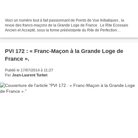
Voici un numéro tout à fait passionnant de Points de Vue Initiatiques , la
revue des francs-maçons de la Grande Loge de France . Le Rite Ecossais
Ancien et Accepté, sous la forme prééxistante du Rite de Perfection
d'Etienne Morin doit en effet beaucoup...
PVI 172 : « Franc-Maçon à la Grande Loge de
France ».
Publié le 17/07/2014 à 11:27
Par
Jean-Laurent Turbet