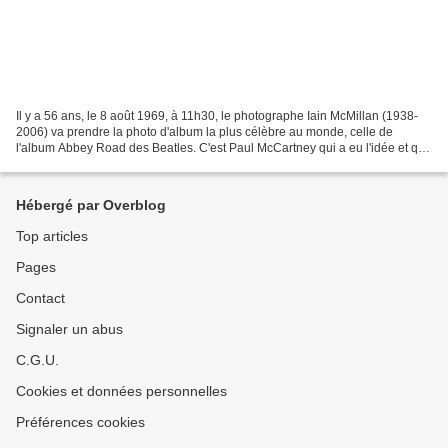
Il y a 56 ans, le 8 août 1969, à 11h30, le photographe Iain McMillan (1938-
2006) va prendre la photo d'album la plus célèbre au monde, celle de
l'album Abbey Road des Beatles. C'est Paul McCartney qui a eu l'idée et qui
a fait un croquis des 4 traversant...
Hébergé par Overblog
Top articles
Pages
Contact
Signaler un abus
C.G.U.
Cookies et données personnelles
Préférences cookies