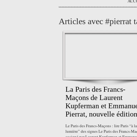
ACC
Articles avec #pierrat 
La Paris des Francs-
Maçons de Laurent
Kupferman et Emmanu
Pierrat, nouvelle édition
Le Paris des Francs-Maçons : lire Paris “à la
lumière” des signes Le Paris des Francs-Ma
cosigné par Laurent Kupferman et Emmanu