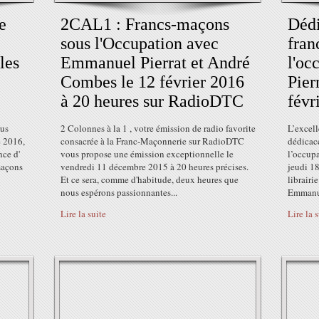
e
2CAL1 : Francs-maçons
Dédi
sous l'Occupation avec
fran
les
Emmanuel Pierrat et André
l'oc
Combes le 12 février 2016
Pier
à 20 heures sur RadioDTC
févr
ous
2 Colonnes à la 1 , votre émission de radio favorite
L’excell
e 2016,
consacrée à la Franc-Maçonnerie sur RadioDTC
dédicace
nce d'
vous propose une émission exceptionnelle le
l’occupa
maçons
vendredi 11 décembre 2015 à 20 heures précises.
jeudi 18
Et ce sera, comme d'habitude, deux heures que
librair
nous espérons passionnantes...
Emmanue
Lire la suite
Lire la 