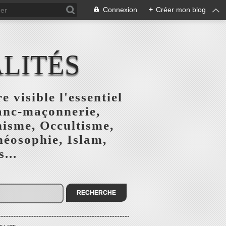
Connexion
+
Créer mon blog
ALITÉS
e visible l'essentiel
ranc-maçonnerie,
nisme, Occultisme,
héosophie, Islam,
...