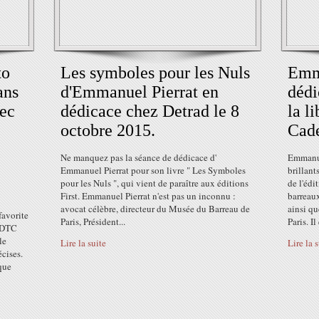
to
Les symboles pour les Nuls
Emma
ans
d'Emmanuel Pierrat en
dédi
vec
dédicace chez Detrad le 8
la l
octobre 2015.
Cade
Ne manquez pas la séance de dédicace d'
Emmanuel
Emmanuel Pierrat pour son livre " Les Symboles
brillant
pour les Nuls ", qui vient de paraître aux éditions
de l'édi
First. Emmanuel Pierrat n'est pas un inconnu :
barreaux
avocat célèbre, directeur du Musée du Barreau de
ainsi q
favorite
Paris, Président...
Paris. Il 
ioDTC
le
Lire la suite
Lire la 
cises.
que