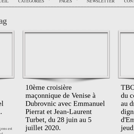
UEIL
CATÉGORIES
PAGES
NEWSLETTER
CON
tag
10ème croisière
TBO 
maçonnique de Venise à
du c
el
Dubrovnic avec Emmanuel
au d
.
Pierrat et Jean-Laurent
dign
Turbet, du 28 juin au 5
d'Em
juillet 2020.
jeud
çons est
el