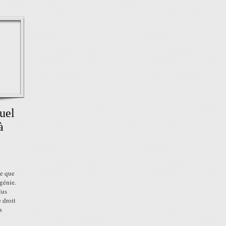
uel
à
ne que
génie.
lus
e droit
s