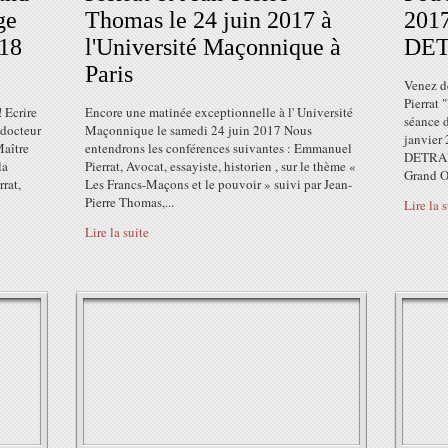
ge
Thomas le 24 juin 2017 à
2017
018
l'Université Maçonnique à
DET
Paris
Venez d
Pierrat 
 Ecrire
Encore une matinée exceptionnelle à l' Université
séance d
 docteur
Maçonnique le samedi 24 juin 2017 Nous
janvier 
Maître
entendrons les conférences suivantes : Emmanuel
DETRAD,
la
Pierrat, Avocat, essayiste, historien , sur le thème «
Grand Or
rat,
Les Francs-Maçons et le pouvoir » suivi par Jean-
Pierre Thomas,...
Lire la 
Lire la suite