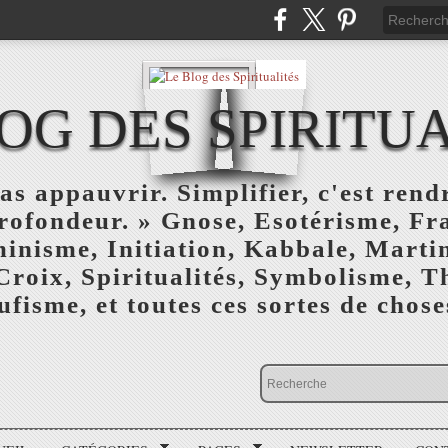
OG DES SPIRITU
as appauvrir. Simplifier, c'est rendr
profondeur. » Gnose, Esotérisme, F
inisme, Initiation, Kabbale, Marti
Croix, Spiritualités, Symbolisme, T
ufisme, et toutes ces sortes de choses