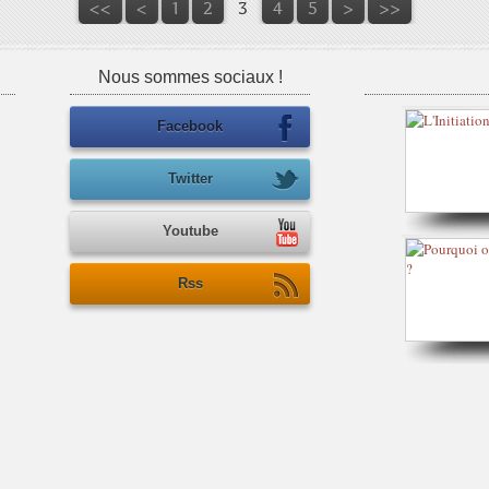
<<
<
1
2
3
4
5
>
>>
Nous sommes sociaux !
Facebook
Twitter
Youtube
Rss