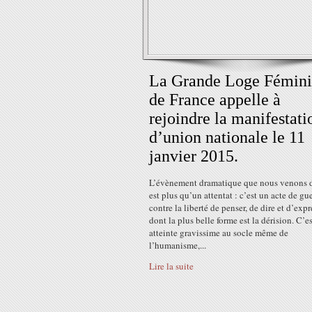
La Grande Loge Fémin
de France appelle à
rejoindre la manifestati
d’union nationale le 11
janvier 2015.
L’évènement dramatique que nous venons d
est plus qu’un attentat : c’est un acte de gu
contre la liberté de penser, de dire et d’exp
dont la plus belle forme est la dérision. C’e
atteinte gravissime au socle même de
l’humanisme,...
Lire la suite