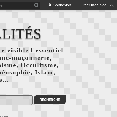
Connexion
+
Créer mon blog
ALITÉS
e visible l'essentiel
ranc-maçonnerie,
nisme, Occultisme,
héosophie, Islam,
...