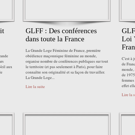
it
GLFF : Des conférences
GLFF
dans toute la France
Loi 
Fran
La Grande Loge Féminine de France, première
rande
obédience maçonnique féminine au monde,
C'est à 
ars
organise nombre de conférences publiques sur tout
de Fran
Veil aux
le territoire (et pas seulement à Paris), pour faire
monde, s
de
connaître son originalité et sa façon de travailler.
de 1975 
La Grande Loge...
femmes a
effet elle
Lire la suite
Lire la 