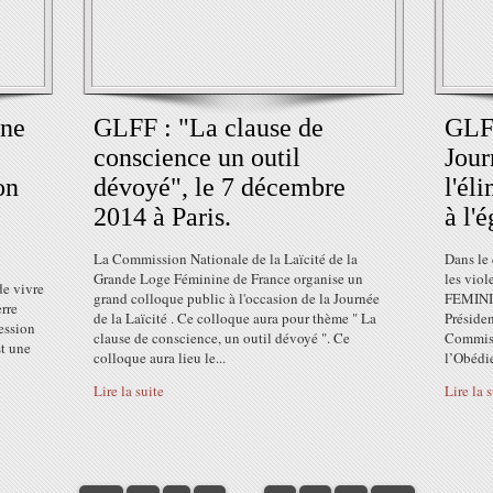
ine
GLFF : "La clause de
GLF
conscience un outil
Jour
on
dévoyé", le 7 décembre
l'él
2014 à Paris.
à l'
La Commission Nationale de la Laïcité de la
Dans le 
Grande Loge Féminine de France organise un
les vio
e vivre
grand colloque public à l'occasion de la Journée
FEMINI
erre
de la Laïcité . Ce colloque aura pour thème " La
Présiden
ression
clause de conscience, un outil dévoyé ". Ce
Commiss
st une
colloque aura lieu le...
l’Obédie
Lire la suite
Lire la 