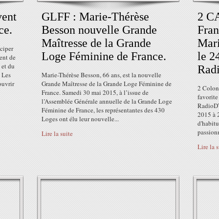
vent
GLFF : Marie-Thérèse
2 CA
ce.
Besson nouvelle Grande
Fran
Maîtresse de la Grande
Mari
ciper
Loge Féminine de France.
le 2
ent de
 et du
Rad
. Les
Marie-Thérèse Besson, 66 ans, est la nouvelle
ouvrir
Grande Maîtresse de la Grande Loge Féminine de
2 Colonn
France. Samedi 30 mai 2015, à l’issue de
favorite
l’Assemblée Générale annuelle de la Grande Loge
RadioDTC
Féminine de France, les représentantes des 430
2015 à 2
Loges ont élu leur nouvelle...
d'habit
passionn
Lire la suite
Lire la 