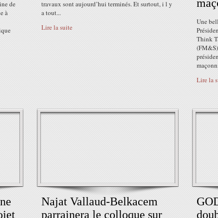
maço
ine de
travaux sont aujourd’hui terminés. Et surtout, i l y
e à
a tout...
Une bell
Lire la suite
lique
Présiden
Think T
(FM&S) 
présiden
maçonniq
Lire la 
ine
Najat Vallaud-Belkacem
GOD
ojet
parrainera le colloque sur
doub