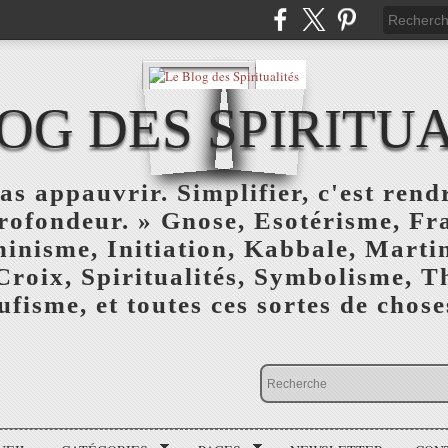
OG DES SPIRITU
as appauvrir. Simplifier, c'est rendr
profondeur. » Gnose, Esotérisme, F
inisme, Initiation, Kabbale, Marti
Croix, Spiritualités, Symbolisme, T
ufisme, et toutes ces sortes de choses