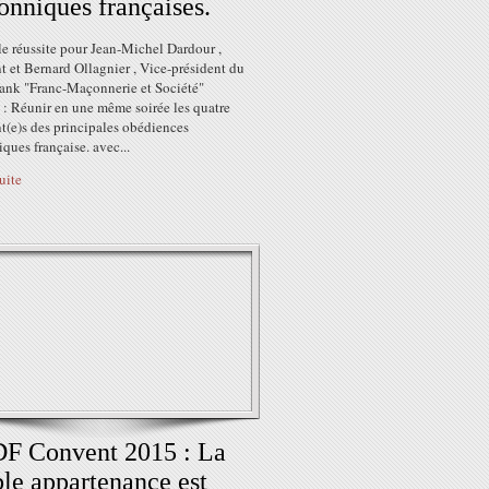
nniques françaises.
e réussite pour Jean-Michel Dardour ,
t et Bernard Ollagnier , Vice-président du
ank "Franc-Maçonnerie et Société"
: Réunir en une même soirée les quatre
t(e)s des principales obédiences
ues française. avec...
suite
F Convent 2015 : La
le appartenance est