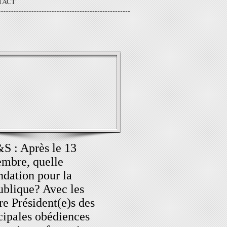
TACT
 : Après le 13
mbre, quelle
ndation pour la
blique? Avec les
re Président(e)s des
cipales obédiences