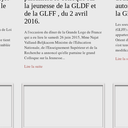
 le
la jeunesse de la GLDF et
auto
de la GLFF , du 2 avril
la G
2016.
Les soe
n de Loi
(GLFF) a
A l'occasion du dîner de la Grande Loge de France
apparten
qui a eu lieu le samedi 26 juin 2015, Mme Najat
e tient
Orient 
Vallaud-Beljkacem Ministre de l'Education
semblée
s'est te
Nationale, de l'Enseignement Supérieur et de la
modifica
Recherche a annoncé qu'elle parraine le grand
Colloque sur la Jeunesse...
Lire la 
Lire la suite