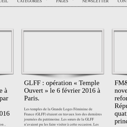
UEIL
CATÉGORIES
PAGES
NEWSLETTER
CON
GLFF : opération « Temple
FM&S
e à
Ouvert » le 6 février 2016 à
nove
par
Paris.
refo
à
Répu
Les temples de la Grande Loges Féminine de
2016
quat
France (GLFF) étaient en travaux lors des dernières
journées du patrimoine. Les sœurs de la GLFF
prin
on ,
n’avaient pu les faire visiter à cette occasion. Les