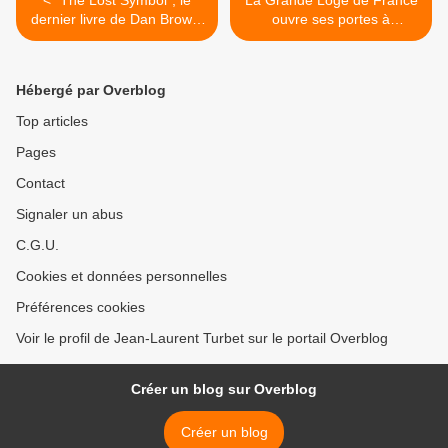
< "The Lost Symbol", le
La Grande Loge de France
dernier livre de Dan Brown,
ouvre ses portes à
sort aujourd'hui aux Etats-
l'occasion des Journées du
Unis.
Patrimoine, les 19 et 20
septembre 2009. >
Hébergé par Overblog
Top articles
Pages
Contact
Signaler un abus
C.G.U.
Cookies et données personnelles
Préférences cookies
Voir le profil de Jean-Laurent Turbet sur le portail Overblog
Créer un blog sur Overblog
Créer un blog