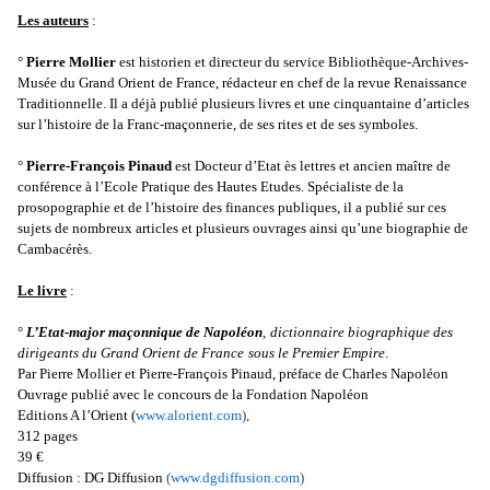
Les auteurs
:
°
Pierre Mollier
est historien et directeur du service Bibliothèque-Archives-
Musée du Grand Orient de France, rédacteur en chef de la revue Renaissance
Traditionnelle. Il a déjà publié plusieurs livres et une cinquantaine d’articles
sur l’histoire de la Franc-maçonnerie, de ses rites et de ses symboles.
°
Pierre-François Pinaud
est Docteur d’Etat ès lettres et ancien maître de
conférence à l’Ecole Pratique des Hautes Etudes. Spécialiste de la
prosopographie et de l’histoire des finances publiques, il a publié sur ces
sujets de nombreux articles et plusieurs ouvrages ainsi qu’une biographie de
Cambacérès.
Le livre
:
°
L’Etat-major maçonnique de Napoléon
,
dictionnaire biographique des
dirigeants du Grand Orient de France
sous le Premier Empire
.
Par Pierre Mollier et Pierre-François Pinaud, préface de Charles Napoléon
Ouvrage publié avec le concours de la Fondation Napoléon
Editions A l’Orient
(
www.alorient.com
),
312 pages
39 €
Diffusion : DG Diffusion
(
www.dgdiffusion.com
)