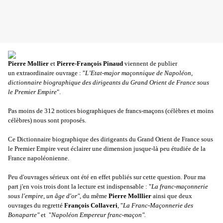
Pierre Mollier
et
Pierre-François Pinaud
viennent de publier
un extraordinaire ouvrage : "
L’Etat-major maçonnique de Napoléon,
dictionnaire biographique des dirigeants du Grand Orient de France sous
le Premier Empire
".
Pas moins de 312 notices biographiques de francs-maçons (célèbres et moins
célèbres) nous sont proposés.
Ce Dictionnaire biographique des dirigeants du Grand Orient de France sous
le Premier Empire veut éclairer une dimension jusque-là peu étudiée de la
France napoléonienne.
Peu d'ouvrages sérieux ont été en effet publiés sur cette question. Pour ma
part j'en vois trois dont la lecture est indispensable : "
La franc-maçonnerie
sous l'empire, un âge d'or"
, du même
Pierre Molllier
ainsi que deux
ouvrages du regretté
François Collaveri
, "
La Franc-Maçonnerie des
Bonaparte"
et "
Napoléon Empereur franc-maçon".