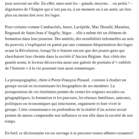
joue souvent un rôle. En effet, rares sont les – grands, moyens… ou petits ! –
dignitaires de l’Empire qui n’ont pas eu, à un moment ou à un autre, un lien
plus ou moins fort avec les loges.
Pour certains comme Cambacérès, Junot, Lacépède, Mac Donald, Masséna,
Regnaud de Saint-Jean d’Angély, Ségur… elle a même été un élément de
formation dans leur jeunesse. Des amitiés, des sensibilités informelles au sein
du pouvoir, s’expliquent en partie par une commune fréquentation des loges
avant la Révolution, lorsqu’ils n’étaient encore que des jeunes gens qui
cherchaient leur chemin dans la société d’Ancien Régime. Aux côtés des
grands noms, le lecteur découvrira aussi une galerie de portraits d’« oubliés
de l’histoire » à la vie pourtant tout aussi romanesque.
La prosopographie, chère à Pierre-François Pinaud, consiste à étudier un
groupe social en reconstituant les biographies de ses membres. La
juxtaposition de ces itinéraires permet de cerner les origines sociales ou
géographiques, la formation et les parcours, les réseaux familiaux, amicaux,
politiques ou économiques qui structurent, organisent et font vivre le
groupe. Cette connaissance en profondeur de la réalité d’un acteur social
permet de mieux comprendre son influence et son rôle dans la société de son
temps.
En bref, ce dictionnaire est un ouvrage à se procurer toutes affaires cessantes!