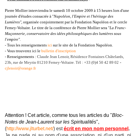
Pierre Mollier interviendra le samedi 10 octobre 2009 à 15 heures lors d'une
journée d'études consacrée à "
Napoléon, l'Empire et l'héritage des
Lumières",
organisée conjointement par la Fondation Napoléon et le cercle
Ferney-Voltaire. Le titre de la conférence de Pierre Mollier sera "
La Franc-
Maçonnerie, conservatoire des idées philosophiques des lumières sous
l'empire"
.
- Tous les renseignements
ici
sur le site de la Fondation Napoléon.
- Vous trouverez ici le
bulletin d'inscription
- Renseignements :
Claude Jean Lenoir, Résidence Fontaines Châtelards,
23b, rue de Meyrin 01210 Ferney-Voltaire. Tél : +33 (0)4 50 42 89 02
-
cjlenoir@orange.fr
Attention ! Cet article, comme tous les articles du "
Bloc-
Notes de Jean-Laurent sur les Spiritualités
",
(
http://www.jlturbet.net/
) est
écrit en mon nom personnel
.
Je ne parle ni au nom d'une association, ni d'un parti, ni