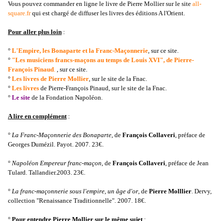
Vous pouvez commander en ligne le livre de Pierre Mollier sur le site
all-
square.fr
qui est chargé de diffuser les livres des éditions A l'Orient.
Pour aller plus loin
:
°
L'Empire, les Bonaparte et la Franc-Maçonnerie
, sur ce site.
°
"Les musiciens francs-maçons au temps de Louis XVI", de Pierre-
François Pinaud
.
, sur ce site.
°
Les livres de Pierre Mollier
, sur le site de la Fnac.
°
Les livres
de Pierre-François Pinaud, sur le site de la Fnac.
°
Le site
de la Fondation Napoléon.
A lire en complément
:
°
La Franc-Maçonnerie des Bonaparte
, de
François Collaveri
, préface de
Georges Dumézil. Payot. 2007. 23€.
°
Napoléon Empereur franc-maçon
, de
François Collaveri
, préface de Jean
Tulard. Tallandier.2003. 23€.
°
La franc-maçonnerie sous l'empire, un âge d'or
, de
Pierre Molllier
. Dervy,
collection "Renaissance Traditionnelle". 2007. 18€.
°
Pour entendre Pierre Mollier sur le même sujet
: