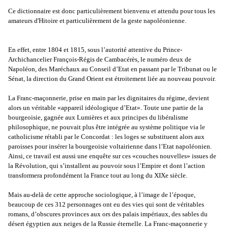
Ce dictionnaire est donc particulièrement bienvenu et attendu pour tous les
amateurs d'Hitoire et particulièrement de la geste napoléonienne.
En effet, entre 1804 et 1815, sous l’autorité attentive du Prince-
Archichancelier François-Régis de Cambacérès, le numéro deux de
Napoléon, des Maréchaux au Conseil d’Etat en passant par le Tribunat ou le
Sénat, la direction du Grand Orient est étroitement liée au nouveau pouvoir.
La Franc-maçonnerie, prise en main par les dignitaires du régime, devient
alors un véritable «appareil idéologique d’Etat». Toute une partie de la
bourgeoisie, gagnée aux Lumières et aux principes du libéralisme
philosophique, ne pouvait plus être intégrée au système politique via le
catholicisme rétabli par le Concordat : les loges se substituent alors aux
paroisses pour insérer la bourgeoisie voltairienne dans l’Etat napoléonien.
Ainsi, ce travail est aussi une enquête sur ces «couches nouvelles» issues de
la Révolution, qui s’installent au pouvoir sous l’Empire et dont l’action
transformera profondément la France tout au long du XIXe siècle.
Mais au-delà de cette approche sociologique, à l’image de l’époque,
beaucoup de ces 312 personnages ont eu des vies qui sont de véritables
romans, d’obscures provinces aux ors des palais impériaux, des sables du
désert égyptien aux neiges de la Russie éternelle. La Franc-maçonnerie y