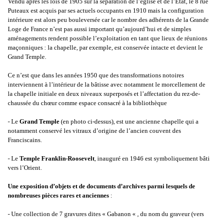
Vendu après les lois de 1905 sur la séparation de l’église et de l’Etat, le 8 rue
Puteaux est acquis par ses actuels occupants en 1910 mais la configuration
intérieure est alors peu bouleversée car le nombre des adhérents de la Grande
Loge de France n’est pas aussi important qu’aujourd’hui et de simples
aménagements rendent possible l’exploitation en tant que lieux de réunions
maçonniques : la chapelle, par exemple, est conservée intacte et devient le
Grand Temple.
Ce n’est que dans les années 1950 que des transformations notoires
interviennent à l’intérieur de la bâtisse avec notamment le morcellement de
la chapelle initiale en deux niveaux superposés et l’affectation du rez-de-
chaussée du chœur comme espace consacré à la bibliothèque
- Le
Grand Temple
(en photo ci-dessus), est une ancienne chapelle qui a
notamment conservé les vitraux d’origine de l’ancien couvent des
Franciscains.
- Le
Temple Franklin-Roosevelt
, inauguré en 1946 est symboliquement bâti
vers l’Orient.
Une exposition d’objets et de documents d’archives parmi lesquels de
nombreuses pièces rares et anciennes
:
- Une collection de 7 gravures dites « Gabanon « , du nom du graveur (vers