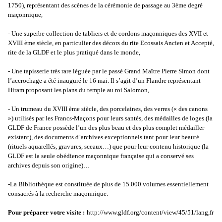
1750), représentant des scènes de la cérémonie de passage au 3ème degré
maçonnique,
- Une superbe collection de tabliers et de cordons maçonniques des XVII et
XVIII ème siècle, en particulier des décors du rite Ecossais Ancien et Accepté,
rite de la GLDF et le plus pratiqué dans le monde,
- Une tapisserie très rare léguée par le passé Grand Maître Pierre Simon dont
l’accrochage a été inauguré le 16 mai. Il s’agit d’un Flandre représentant
Hiram proposant les plans du temple au roi Salomon,
- Un trumeau du XVIII ème siècle, des porcelaines, des verres (« des canons
») utilisés par les Francs-Maçons pour leurs santés, des médailles de loges (la
GLDF de France possède l’un des plus beau et des plus complet médailler
existant), des documents d’archives exceptionnels tant pour leur beauté
(rituels aquarellés, gravures, sceaux…) que pour leur contenu historique (la
GLDF est la seule obédience maçonnique française qui a conservé ses
archives depuis son origine)…
-La Bibliothèque est constituée de plus de 15.000 volumes essentiellement
consacrés à la recherche maçonnique.
Pour préparer votre visite :
http://www.gldf.org/content/view/45/51/lang,fr