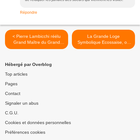
Répondre
< Pierre Lambicchi réélu
La Grande Loge
Grand Maître du Grand
Symbolique Ecossaise, ou
Orient de France
les avant-gardes
maçonniques (1880-1911),
de Françoise Jupeau
Hébergé par Overblog
Réquillard >
Top articles
Pages
Contact
Signaler un abus
C.G.U.
Cookies et données personnelles
Préférences cookies