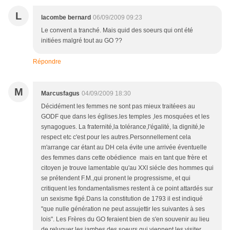
L
lacombe bernard
06/09/2009 09:23
Le convent a tranché. Mais quid des soeurs qui ont été
initiées malgré tout au GO ??
Répondre
M
Marcusfagus
04/09/2009 18:30
Décidément les femmes ne sont pas mieux traitéees au
GODF que dans les églises.les temples ,les mosquées et les
synagogues. La fraternité,la tolérance,l'égalité, la dignité,le
respect etc c'est pour les autres.Personnellement cela
m'arrange car étant au DH cela évite une arrivée éventuelle
des femmes dans cette obédience mais en tant que frère et
citoyen je trouve lamentable qu'au XXI siécle des hommes qui
se prétendent F.M.,qui pronent le progressisme, et qui
critiquent les fondamentalismes restent à ce point attardés sur
un sexisme figé.Dans la constitution de 1793 il est indiqué
"que nulle génération ne peut assujettir les suivantes à ses
lois". Les Frères du GO feraient bien de s'en souvenir au lieu
de reluquer les jambes des soeurs qui viennent les visiter.