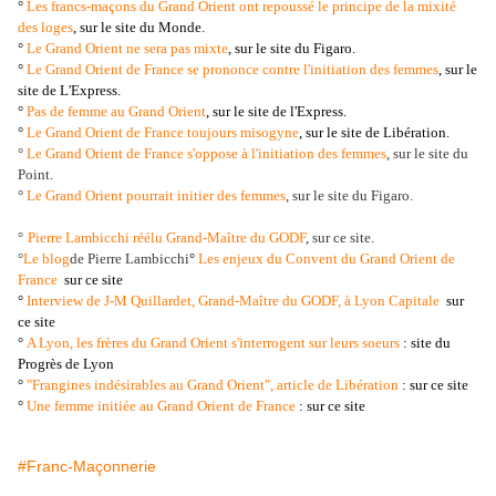
°
Les francs-maçons du Grand Orient ont repoussé le principe de la mixité
des loges
, sur le site du Monde.
°
Le Grand Orient ne sera pas mixte
, sur le site du Figaro.
°
Le Grand Orient de France se prononce contre l'initiation des femmes
, sur le
site de L'Express.
°
Pas de femme au Grand Orient
, sur le site de l'Express.
°
Le Grand Orient de France toujours misogyne
, sur le site de Libération.
°
Le Grand Orient de France s'oppose à l'initiation des femmes
, sur le site du
Point.
°
Le Grand Orient pourrait initier des femmes
, sur le site du Figaro.
°
Pierre Lambicchi réélu Grand-Maître du GODF
, sur ce site.
°
Le blog
de Pierre Lambicchi
°
Les enjeux du Convent du Grand Orient de
France
sur ce site
°
Interview de J-M Quillardet, Grand-Maître du GODF, à Lyon Capitale
sur
ce site
°
A Lyon, les frères du Grand Orient s'interrogent sur leurs soeurs
: site du
Progrès de Lyon
°
"Frangines indésirables au Grand Orient", article de Libération
: sur ce site
°
Une femme initiée au Grand Orient de France
: sur ce site
#Franc-Maçonnerie