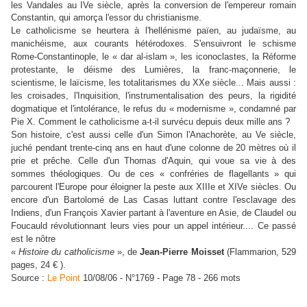
les Vandales au IVe siècle, après la conversion de l'empereur romain
Constantin, qui amorça l'essor du christianisme.
Le catholicisme se heurtera à l'hellénisme païen, au judaïsme, au
manichéisme, aux courants hétérodoxes. S'ensuivront le schisme
Rome-Constantinople, le « dar al-islam », les iconoclastes, la Réforme
protestante, le déisme des Lumières, la franc-maçonnerie, le
scientisme, le laïcisme, les totalitarismes du XXe siècle... Mais aussi :
les croisades, l'Inquisition, l'instrumentalisation des peurs, la rigidité
dogmatique et l'intolérance, le refus du « modernisme », condamné par
Pie X. Comment le catholicisme a-t-il survécu depuis deux mille ans ?
Son histoire, c'est aussi celle d'un Simon l'Anachorète, au Ve siècle,
juché pendant trente-cinq ans en haut d'une colonne de 20 mètres où il
prie et prêche. Celle d'un Thomas d'Aquin, qui voue sa vie à des
sommes théologiques. Ou de ces « confréries de flagellants » qui
parcourent l'Europe pour éloigner la peste aux XIIIe et XIVe siècles. Ou
encore d'un Bartolomé de Las Casas luttant contre l'esclavage des
Indiens, d'un François Xavier partant à l'aventure en Asie, de Claudel ou
Foucauld révolutionnant leurs vies pour un appel intérieur.... Ce passé
est le nôtre
«
Histoire du catholicisme
», de
Jean-Pierre Moisset
(Flammarion, 529
pages, 24 € ).
Source :
Le Point
10/08/06 - N°1769 - Page 78 - 266 mots