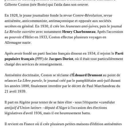
Gilberte Coston (née Borie) qui l'aida dans son oeuvre.
En 1928, le jeune journaliste fonde la revue
Contre-Révolution
, revue
antisémite, anticommuniste, antimaçonnique et opposée aux sociétés
secrètes en général. En 1930, il crée les
Jeunesses anti-juives
, puis le journal
La Révolte ouvrière
avec notamment
Henry Charbonneau
. Après l'accession
au pouvoir d'Hitler en 1933, Coston effectue plusieurs voyages en
Allemagne nazie.
Après avoir fondé un parti fasciste français dissout en 1934, il rejoint le
Parti
populaire français
(PPF) de
Jacques Doriot
, où il était tout particulièrement
chargé des services de renseignement.
Antisémite doctrinaire, Coston se réclame d'
Édouard Drumont
au point de
relancer
La Libre parole
, le journal créé par le pamphlétaire anti-juif durant
les années 1890, finalement interdite par le décret de Paul Marchandeau du
21 avril 1939.
Il part en Algérie pour tenter de se faire élire - sous l'étiquette «
candidat
antijuif d'Union latine
» - député d'Alger à l'occasion des élections
législatives d'avril 1936, mais il est heureusement battu.
Il revient en France où il crée plusieurs petites maisons d'édition antisémites