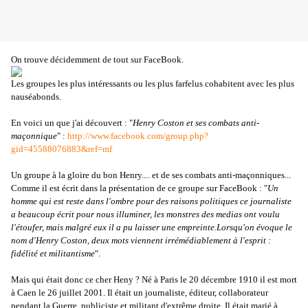
On trouve décidemment de tout sur FaceBook.
Les groupes les plus intéressants ou les plus farfelus cohabitent avec les plus
nauséabonds.
En voici un que j'ai découvert : "
Henry Coston et ses combats anti-
maçonnique
" :
http://www.facebook.com/group.php?
gid=45588076883&ref=mf
Un groupe à la gloire du bon Henry.... et de ses combats anti-maçonniques...
Comme il est écrit dans la présentation de ce groupe sur FaceBook : "
Un
homme qui est reste dans l'ombre pour des raisons politiques ce journaliste
a beaucoup écrit pour nous illuminer, les monstres des medias ont voulu
l'étoufer, mais malgré eux il a pu laisser une empreinte.
Lorsqu'on évoque le
nom d'Henry Coston, deux mots viennent irrémédiablement à l'esprit :
fidélité et militantisme
".
Mais qui était donc ce cher Heny ? Né à Paris le 20 décembre 1910 il est mort
à Caen le 26 juillet 2001. Il était un journaliste, éditeur, collaborateur
pendant la Guerre, publiciste et militant d'extrême droite. Il était marié à