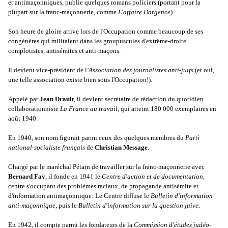
et antimaçonniques, publie quelques romans policiers (portant pour la
plupart sur la franc-maçonnerie, comme
L'affaire Dargence
).
Son heure de gloire arrive lors de l'Occupation comme beaucoup de ses
congénères qui militaient dans les groupuscules d'extrême-droite
complotistes, antisémites et anti-maçons.
Il devient vice-président de l
'Association des journalistes anti-juifs
(et oui,
une telle association existe bien sous l'Occupation!).
Appelé par
Jean Drault
, il devient secrétaire de rédaction du quotidien
collaborationniste
La France au travail
, qui atteint 180 000 exemplaires en
août 1940.
En 1940, son nom figurait parmi ceux des quelques membres du
Parti
national-socialiste français
de
Christian Message
.
Chargé par le maréchal Pétain de travailler sur la franc-maçonnerie avec
Bernard Faÿ
, il fonde en 1941 le
Centre d'action et de documentation
,
centre s'occupant des problèmes raciaux, de propagande antisémite et
d'information antimaçonnique: Le Centre diffuse le
Bulletin d'information
anti-maçonnique
, puis le
Bulletin d'information sur la question juive
.
En 1942, il compte parmi les fondateurs de la
Commission d'études judéo-