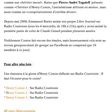
comme son «
héritier moral
». Ratier que
Pierre-André Taguieff
présente
comme «
l'héritier d'Henry Coston, l'antisémitisme délirant en moins
», mais
aussi comme un «
conspirationniste d'extrême droite
».
Depuis mai 2008, Emmanuel Ratier anime son propre
Libre Journal
sur
Radio Courtoisie (tous les 4 mercredis, de 18h à 21h), après y avoir animé la
première partie de celui de Claude Giraud pendant plusieurs années.
Visiblement Coston fait encore des émules, mais heureusement cela reste au
niveau groupusculaire (le groupe sur FaceBook ne comprend que 16
membres à ce jour).
Pour aller plus loin
:
Une émission à la gloire d'Henry Coston diffusée sur
Radio Courtoisie
: Il
faut l'écouter pour le croire!
°
Henry Coston 1
:
Sur Radio Courtoisie
° H
enry Coston 2
:
Sur Radio Courtoisie
°
Henry Coston 3
:
Sur Radio Courtoisie
#Franc-Maçonnerie