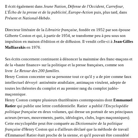
Il écrit également dans
Jeune Nation
,
Défense de l'Occident
,
Carrefour
,
L'Écho de la presse et de la publicité
,
Europe-Action
puis, plus tard, dans
Présent
et
National-Hebdo
.
Directeur littéraire de la
Librairie française
, fondée en 1952 par son épouse
Gilberte Coston et qui, à partir de 1954, se transforme peu à peu sous son
impulsion en maison d'édition et de diffusion. Il vendit celle-ci à
Jean-Gilles
Malliarakis
en 1976.
Ses écrits concernent continuent à dénoncer la mainmise des franc-maçons et
de la «haute finance» sur la politique et la presse françaises, comme son
livre
Le Retour des 200 familles
.
Henry Coston concentre sur sa personne tout ce qu'il y a de pire comme faux
intellectuel dévoyé: antisémite atrabilaire, antimaçon virulent, adepte de
toutes les thérories du complot et au premier rang du complot judéo-
maçonnique.
Henry Coston compte plusieurs thuriféraires contemporains dont
Emmanuel
Ratier
qui publie une lettre confidentielle. Ratier a publié
l'Encyclopédie
politique française
en deux volumes, qui dresse un portrait de ses principaux
acteurs (revues, mouvements, partis, idéologies, clubs, loges maçonniques).
Cette encyclopédie peut être comparée au
Dictionnaire de la politique
française
d'Henry Coston qui a d'ailleurs déclaré que la méthode de travail
d'Emmanuel Ratier était proche de la sienne, et qu'il pouvait être considéré