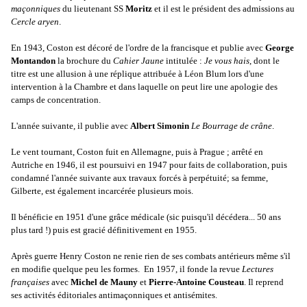
maçonniques
du lieutenant SS
Moritz
et il est le président des admissions au
Cercle aryen
.
En 1943, Coston est décoré de l'ordre de la francisque et publie avec
George
Montandon
la brochure du
Cahier Jaune
intitulée :
Je vous hais
, dont le
titre est une allusion à une réplique attribuée à Léon Blum lors d'une
intervention à la Chambre et dans laquelle on peut lire une apologie des
camps de concentration.
L'année suivante, il publie avec
Albert Simonin
Le Bourrage de crâne
.
Le vent tournant, Coston fuit en Allemagne, puis à Prague ; arrêté en
Autriche en 1946, il est poursuivi en 1947 pour faits de collaboration, puis
condamné l'année suivante aux travaux forcés à perpétuité; sa femme,
Gilberte, est également incarcérée plusieurs mois.
Il bénéficie en 1951 d'une grâce médicale (sic puisqu'il décédera... 50 ans
plus tard !) puis est gracié définitivement en 1955.
Après guerre Henry Coston ne renie rien de ses combats antérieurs même s'il
en modifie quelque peu les formes. En 1957, il fonde la revue
Lectures
françaises
avec
Michel de Mauny
et
Pierre-Antoine Cousteau
. Il reprend
ses activités éditoriales antimaçonniques et antisémites.