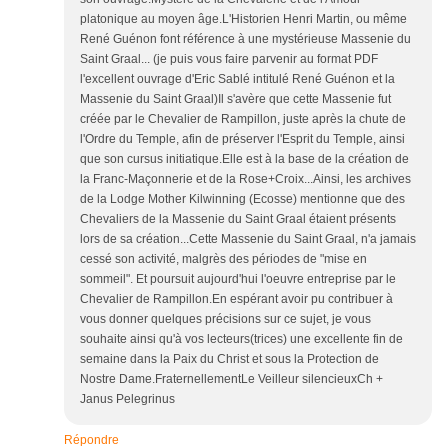
platonique au moyen âge.L'Historien Henri Martin, ou même
René Guénon font référence à une mystérieuse Massenie du
Saint Graal... (je puis vous faire parvenir au format PDF
l'excellent ouvrage d'Eric Sablé intitulé René Guénon et la
Massenie du Saint Graal)Il s'avère que cette Massenie fut
créée par le Chevalier de Rampillon, juste après la chute de
l'Ordre du Temple, afin de préserver l'Esprit du Temple, ainsi
que son cursus initiatique.Elle est à la base de la création de
la Franc-Maçonnerie et de la Rose+Croix...Ainsi, les archives
de la Lodge Mother Kilwinning (Ecosse) mentionne que des
Chevaliers de la Massenie du Saint Graal étaient présents
lors de sa création...Cette Massenie du Saint Graal, n'a jamais
cessé son activité, malgrès des périodes de "mise en
sommeil". Et poursuit aujourd'hui l'oeuvre entreprise par le
Chevalier de Rampillon.En espérant avoir pu contribuer à
vous donner quelques précisions sur ce sujet, je vous
souhaite ainsi qu'à vos lecteurs(trices) une excellente fin de
semaine dans la Paix du Christ et sous la Protection de
Nostre Dame.FraternellementLe Veilleur silencieuxCh +
Janus Pelegrinus
Répondre