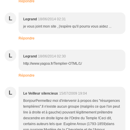
Répondre
L
Legrand
18/06/2014 02:31
je vous joint mon site , j'espère qu'il pourra vous aidez ...
Répondre
L
Legrand
18/06/2014 02:30
http://www.yagoa.fr/Templier-OTML/1/
Répondre
L
Le Veilleur silencieux
15/07/2009 19:04
BonjourPermettez moi d'intervenir à propos des "résurgences
templières".Il n'existe aucun groupe (malgrès ce que l'on peut
lire à droite et à gauche) pouvant légitimement prétendre
descendre en droite ligne de l'Ordre du Temple !Ceci dit,
certains auteurs tels que :Eugène Aroux (1793-1859)dans
son ouvrage:Mystère de la Chevalerie et de l'Amour