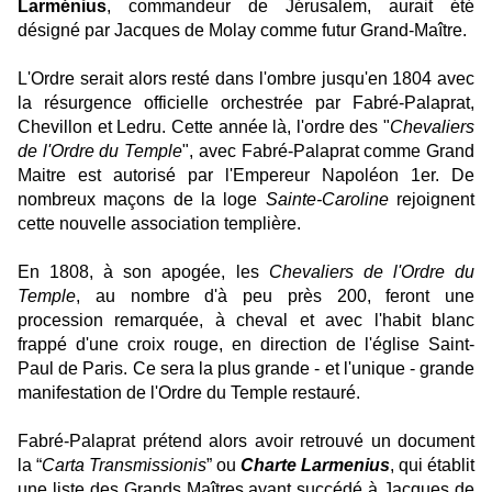
Larménius
, commandeur de Jérusalem, aurait été
désigné par Jacques de Molay comme futur Grand-Maître.
L'Ordre serait alors resté dans l'ombre jusqu'en 1804 avec
la résurgence officielle orchestrée par Fabré-Palaprat,
Chevillon et Ledru. Cette année là, l'ordre des "
Chevaliers
de l'Ordre du Temple
", avec Fabré-Palaprat comme Grand
Maitre est autorisé par l'Empereur Napoléon 1er. De
nombreux maçons de la loge
Sainte-Caroline
rejoignent
cette nouvelle association templière.
En 1808, à son apogée, les
Chevaliers de l'Ordre du
Temple
, au nombre d'à peu près 200, feront une
procession remarquée, à cheval et avec l'habit blanc
frappé d'une croix rouge, en direction de l'église Saint-
Paul de Paris. Ce sera la plus grande - et l'unique - grande
manifestation de l'Ordre du Temple restauré.
Fabré-Palaprat prétend alors avoir retrouvé un document
la “
Carta Transmissionis
” ou
Charte Larmenius
, qui établit
une liste des Grands Maîtres ayant succédé à Jacques de