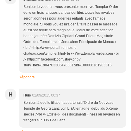
Bonjour je voudrais vous présenter mon livre Templar Order
édité en trois langues par bastogi libri, toutes les royalties
seront données pour aider les enfants avec l'amade
mondiale. Si vous voulez m'aider à faire passer le message
aussi par revue sera magnifique. Merci de votre attention
bonne journée Domizio Cipriani Grand Prieur Magistrale
Ordre des Templiers de Jerusalem Principautè de Monaco
<br /> http://www.portail-rennes-le-
chateau.com/templier.html<br /> Www.templar-order.com <br
/> https://m.facebook.com/story.php?
story_fbid=1904703306478381&id=100008161905516
Répondre
H
Huis
02/09/2015 00:37
Bonjour, à quelle filiation appartenait l'Ordre du Nouveau
Temple de Georg Lanz von L. (Allemagne, début du XXème
siècle) ?<br /> Existe-t-il des documents (livres ou revues) en
français sur l'ONT de Lanz