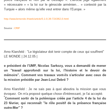
« nécessaire » « la loi sur le génocide arménien… » contesté par la
Turquie « alors même qu’elle veut entrer dans l’Europe. »
http://www.lemonde.fr/web/article/0,1-0,36-724362,0.html
Source :
CRIF
Arno Klarsfeld : "Le législateur doit tenir compte de ceux qui souffrent"
LE MONDE | 24.12.05 |
e président de l'UMP, Nicolas Sarkozy, vous a demandé de mener
un "travail approfondi sur la loi, l'histoire et le devoir de
mémoire". Comment vos travaux vont-ils s'articuler avec ceux de
la mission présidée par Jean-Loui Debré ?
Arno Klarsfeld : Je ne sais pas à quoi aboutira la mission que vous
évoquez. On m'a proposé quelque chose d'intéressant, je l'ai accepté.
Comment sortir de la polémique créée par l'article 4 de la loi du
23 février, qui reconnaît "le rôle positif de la présence française
outre-Mer" ?