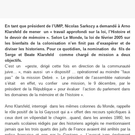
En tant que président de l’UMP, Nicolas Sarkozy a demandé à Arno
Klarsfeld de mener un « travail approfondi sur la loi, l’Histoire et
le devoir de mémoire ». Selon Le Monde, la loi de février 2005 sur
les bienfaits de la colonisation n’en finit pas d’exaspérer et de
diviser les historiens. Pour ce quotidien, la nomination du fils de
Serge et Beate Klarsfeld comme chargé de mission a deux
objectifs.
C’est un «geste, dirigé cette fois en direction de la communauté
juive… », mais aussi un « dispositif … opérationnel au moindre ‘’faux
pas’’ de la mission Debré. ». Le président de l’assemblée nationale
s’était en effet, vu confier une mission, le 9 décembre, par le
président de la République « pour évaluer l’action du parlement dans
les domaines de la mémoire et de l’histoire ».
Arno Klarsfeld, interrogé dans les mêmes colonnes du Monde, rappelle
le rôle positif de la loi Gayssot qui a « offert des recours spécifiques à
ceux dont on vilipendait le chagrin…quand, dans les années 1980, les
manuels scolaires rédigés par des historiens agrégés ne mentionnaient
jamais que les trois quarts des juifs de France avaient été arrêtés par la
police française et non par la Gestapo ». L’avocat juge également