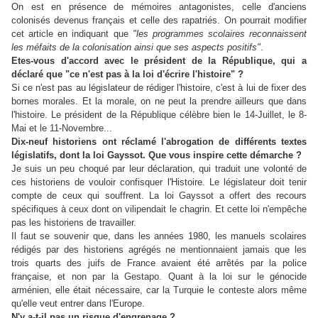
On est en présence de mémoires antagonistes, celle d'anciens
colonisés devenus français et celle des rapatriés. On pourrait modifier
cet article en indiquant que
"les programmes scolaires reconnaissent
les méfaits de la colonisation ainsi que ses aspects positifs"
.
Etes-vous d'accord avec le président de la République, qui a
déclaré que "ce n'est pas à la loi d'écrire l'histoire" ?
Si ce n'est pas au législateur de rédiger l'histoire, c'est à lui de fixer des
bornes morales. Et la morale, on ne peut la prendre ailleurs que dans
l'histoire. Le président de la République célèbre bien le 14-Juillet, le 8-
Mai et le 11-Novembre...
Dix-neuf historiens ont réclamé l'abrogation de différents textes
législatifs, dont la loi Gayssot. Que vous inspire cette démarche ?
Je suis un peu choqué par leur déclaration, qui traduit une volonté de
ces historiens de vouloir confisquer l'Histoire. Le législateur doit tenir
compte de ceux qui souffrent. La loi Gayssot a offert des recours
spécifiques à ceux dont on vilipendait le chagrin. Et cette loi n'empêche
pas les historiens de travailler.
Il faut se souvenir que, dans les années 1980, les manuels scolaires
rédigés par des historiens agrégés ne mentionnaient jamais que les
trois quarts des juifs de France avaient été arrêtés par la police
française, et non par la Gestapo. Quant à la loi sur le génocide
arménien, elle était nécessaire, car la Turquie le conteste alors même
qu'elle veut entrer dans l'Europe.
N'y a-t-il pas un risque d'engrenage ?