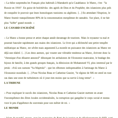
« La thèse surprendra les Français plus habitués à Marrakech qu'a Casablanca: le Maroc, c'est "la
Russie en 1916". En guise de bolchéviks: des agités de Dieu et du Prophète; des islamistes plus prés
de conquérir le pouvoir que leurs homologues tunisiens ou algériens. [...] En attendant l'éruption, le
Maroc fournit tranquillement 80% de la consommation européenne de cannabis. Sur place, il ne fait
plus "kiffer" grand monde. »
LE CANARD ENCHAÎNÉ
« Le Maroc a bonne presse et attire chaque année davantage de touristes. Mais le royaume va mal et
pourrait basculer rapidement aux mains des islamistes. Le livre qui a déclenché une petite tempête
médiatique au Maroc, est sévère mais argumenté.La montée en puissance des islamistes au Maroc est
déjà une réalité. [...] Les deux auteurs, qui vouent une véritable tendresse au Maroc, écrivent donc la
"chronique d'un désastre annoncé" dénonçant les archaïsmes de l'économie marocaine, le bradage des
bijoux de famille, à des grands groupes français, la démission de Mohammed VI, plus interessé par le
jetski - d'où son surnom "Sa Majetski" - que les réformes indispensables à l'arrimage du Maroc à
l'économie mondiale. [...] Pour Nicolas Beau et Catherine Graciet, "le régime de M6 est entré en tout
cas dans une zone de turbulences où il joue rien moins que sa survie à long terme". »
LA TRIBUNE
« Pour expliquer le succés des islamistes, Nicolas Beau et Catherine Graciet mettent en avant
l'incompétence des élites locales occidentalisées, la corruption qui gangrène le corps social et mezza
voce le peu d'appétence du souverain pour son métier de roi. »
LE MONDE
« Islam de marché, encore, avec les marocains du Parti de la justice et du développement (le PJD, parti