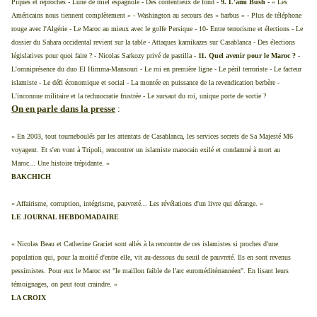
Piques et reproches - Lune de miel espagnole - Des contentieux de fond -
9. L'ami Bush -
« Les
Américains nous tiennent complètement » - Washington au secours des « barbus » - Plus de téléphone
rouge avec l'Algérie - Le Maroc au mieux avec le golfe Persique - 10- Entre terrorisme et élections - Le
dossier du Sahara occidental revient sur la table - Attaques kamikazes sur Casablanca - Des élections
législatives pour quoi faire ? - Nicolas Sarkozy privé de pastilla -
11. Quel avenir pour le Maroc ?
-
L'omniprésence du duo El Himma-Mansouri - Le roi en première ligne - Le péril terroriste - Le facteur
islamiste - Le défi économique et social - La montée en puissance de la revendication berbère -
L'inconnue militaire et la technocratie frustrée - Le sursaut du roi, unique porte de sortie ?
On en parle dans la presse
:
« En 2003, tout tourneboulés par les attentats de Casablanca, les services secrets de Sa Majesté M6
voyagent. Et s'en vont à Tripoli, rencontrer un islamiste marocain exilé et condamné à mort au
Maroc... Une histoire trépidante. »
BAKCHICH
« Affairisme, corruption, intégrisme, pauvreté... Les révélations d'un livre qui dérange. »
LE JOURNAL HEBDOMADAIRE
« Nicolas Beau et Catherine Graciet sont allés à la rencontre de ces islamistes si proches d'une
population qui, pour la moitié d'entre elle, vit au-dessous du seuil de pauvreté. Ils en sont revenus
pessimistes. Pour eux le Maroc est "le maillon faible de l'arc euroméditérrannéen". En lisant leurs
témoignages, on peut tout craindre. »
LA CROIX