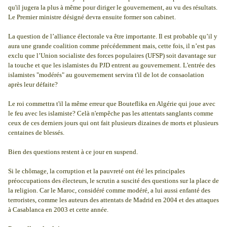
qu'il jugera la plus à même pour diriger le gouvernement, au vu des résultats.
Le Premier ministre désigné devra ensuite former son cabinet.
La question de l’alliance électorale va être importante. Il est probable qu’il y
aura une grande coalition comme précédemment mais, cette fois, il n’est pas
exclu que l’Union socialiste des forces populaires (UFSP) soit davantage sur
la touche et que les islamistes du PJD entrent au gouvernement. L'entrée des
islamistes "modérés" au gouvernement servira t'il de lot de consaolation
après leur défaite?
Le roi commettra t'il la même erreur que Bouteflika en Algérie qui joue avec
le feu avec les islamiste? Celà n'empêche pas les attentats sanglants comme
ceux de ces derniers jours qui ont fait plusieurs dizaines de morts et plusieurs
centaines de blessés.
Bien des questions restent à ce jour en suspend.
Si le chômage, la corruption et la pauvreté ont été les principales
préoccupations des électeurs, le scrutin a suscité des questions sur la place de
la religion. Car le Maroc, considéré comme modéré, a lui aussi enfanté des
terroristes, comme les auteurs des attentats de Madrid en 2004 et des attaques
à Casablanca en 2003 et cette année.