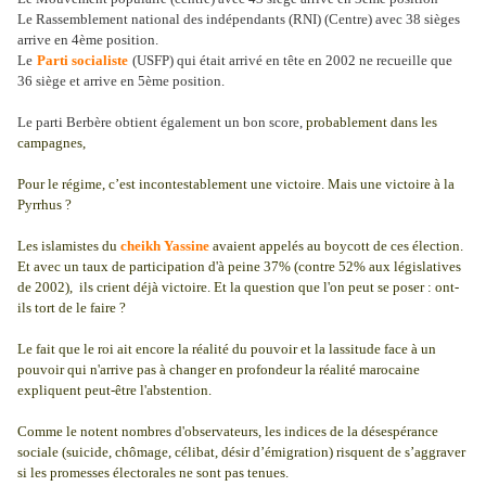
Le Rassemblement national des indépendants (RNI) (Centre) avec 38 sièges
arrive en 4ème position.
Le
Parti socialiste
(USFP) qui était arrivé en tête en 2002 ne recueille que
36 siège et arrive en 5ème position.
Le parti Berbère obtient également un bon score,
probablement dans les
campagnes,
Pour le régime, c’est incontestablement une victoire. Mais une victoire à la
Pyrrhus ?
Les islamistes du
cheikh Yassine
avaient appelés au boycott de ces élection.
Et avec un taux de participation d'à peine 37% (contre 52% aux législatives
de 2002), ils crient déjà victoire. Et la question que l'on peut se poser : ont-
ils tort de le faire ?
Le fait que le roi ait encore la réalité du pouvoir et la lassitude face à un
pouvoir qui n'arrive pas à changer en profondeur la réalité marocaine
expliquent peut-être l'abstention.
Comme le notent nombres d'observateurs, les indices de la désespérance
sociale (suicide, chômage, célibat, désir d’émigration) risquent de s’aggraver
si les promesses électorales ne sont pas tenues.