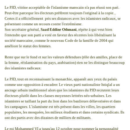
Le PJD, vitrine acceptable de l'islamisme marocain n'a pas réussi son pari.
Peut-être parceque les électeurs préfèrent toujours l'original à la copie...
Certes il a officiellement pris ses distances avec les islamistes radicaux, se
présentant comme un recours contre l'extrémisme.
Son secrétaire général,
Saad Eddine Othmani
, répète à qui veut bien
l'entendre que son parti a voté en faveur des récentes lois libéralisant la
société marocaine, comme le nouveau Code de la famille de 2004 qui
améliore le statut des femmes.
Reste que sur le fond et sur les valeurs défendues (rôle des amilles, place de
la femme, réislamisation du pays, arabisation) rien ne les distingue beaucoup
des islamistes radicaux.
Le PJD, tout en reconnaissant la monarchie, apparaît aux yeux du palais
comme une opposition à encadrer. Le vieux parti nationaliste Istiqlal a un
ancrage urbain traditionnel alors que les islamistes du PJD recrutent leurs
électeurs plutôt dans les classes moyennes lettrées néo-urbaines. Les
islamistes se taillant la part du lion dans les banlieues défavorisées et dans
les campagnes. L’islamisme est très présent dans les villes, les quartiers
populaires, les mosquées, les milieux étudiants et dans certains syndicats. Ils
ont des partis avec des dizaines de milliers de militants.
Le roi Mohammed VI a jusqu'au 12 octobre pour nommer la personnalité