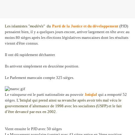
Les islamistes "
modérés
" du
Parti de la Justice et du développement
(PJD)
pensaient bien, il y a quelques jours encore, arriver largement en tête avec au
moins 80 sièges après les élections législatives marocaines dont les résultats
viennt d'être connus.
Il ont dû rapidement déchanter.
Ils arrivent simplement en deuxième position.
Le Parlement marocain compte 325 sièges.
Le vainqueur est le parti nationaliste au pouvoir
Istiqlal
qui a remporté 52
sièges. L
’Istiqlal qui prend ainsi sa revanche après avoir très mal vécu le
gouvernement d’alternance de 1998 avec les socialistes (USFP) et le fait
d’être devancé par eux en 2002.
Vient ensuite le PJD avec 50 sièges
Le Mouvement populaire (centre) avec 43 siège arrive en 3ème position