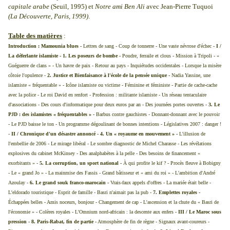
capitale arabe
(Seuil, 1995) et
Notre ami Ben Ali
avec Jean-Pierre Tuquoi
(La Découverte, Paris, 1999)
.
Table des matières
:
Introduction : Mamounia blues -
Lettres de sang - Coup de tonnerre - Une vaste névrose d'échec -
I /
La déferlante islamiste - 1. Les poseurs de bombe -
Poudre, ferraile et clous - Mission à Tripoli - «
Guéguerre de clans » - Un havre de paix - Retour au pays - Inquiétudes occidentales - Lorsque la misère
côtoie l'opulence -
2. Justice et Bienfaisance à l'école de la pensée unique -
Nadia Yassine, une
islamiste « fréquentable » - Icône islamiste ou victime - Féminine et féministe - Partie de cache-cache
avec la police - Le roi David en renfort - Profession : militante islamiste - Un réseau tentaculaire
d'associations - Des cours d'informatique pour deux euros par an - Des journées portes ouvertes -
3. Le
PJD : des islamistes « fréquentables » -
Barbus contre gauchistes - Donnant-donnant avec le pouvoir
- Le PJD baisse le ton - Un programme dégoulinant de bonnes intentions - Législatives 2007 : danger !
-
II / Chronique d'un désastre annoncé - 4. Un « royaume en mouvement » -
L'illusion de
l'embellie de 2006 - Le mirage libéral - Le sombre diagnostic de Michel Charasse - Les révélations
explosives du cabinet McKinsey - Des analphabètes à la pelle - Des besoins de financement «
exorbitants » -
5. La corruption, un sport national -
À qui profite le kif ? - Procès fleuve à Bobigny
- Le « grand Jo » - La mainmise des Fassis - Grand bâtisseur et « ami du roi » - L'ambition d'André
Azoulay -
6. Le grand souk franco-marocain -
Vrais-faux appels d'offres - La mariée était belle -
L'eldorado touristique - Esprit de famille - Basri n'aimait pas la pub -
7. Emplettes royales -
Échappées belles - Amis noceurs, bonjour - Changement de cap - L'ascension et la chute du « Basri de
l'économie » - Colères royales - L'Omnium nord-africain : la descente aux enfers -
III / Le Maroc sous
pression - 8. Paris-Rabat, fin de partie -
Atmosphère de fin de règne - Signaux avant-coureurs -