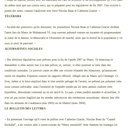
du même nom que son cousin turc), qui se préparent pour les législatives de fin 2007. Une victoire à
portée des urnes, comme l'analysent avec force Nicolas Beau et Catherine Graciet. »
TÉLÉRAMA
« Au-delà des pronostics qu'ils dessinent, les journalistes Nicolas Beau et Catherine Graciet révèlent
l'autre face du Maroc de Mohammed VI, trop souvent présenté comme un royaume où progresseraient
le statut de la femme, la démocratie et l'économie de marché, alors que la moitié de la population y vit
sous le seuil de pauvreté. »
ALTERNATIVES SOCIALES
« Des éléctions législatives sont prévues pour la fin de l'année 2007 au Maroc. Or beaucoup se
demandent si elles auront lieu à la date prévue, et, surtout, si elles pourront se tenir dans des
conditions normales. Le pouvoir craint en effet une victoire éclatante des Islamistes, qu'annoncent
toutes les enquêtes d'opinion comme les rapports officiels rédigés tant au Maroc qu'à l'etranger. Ce
livre, même si le futur employé dans le titre semble présager de l'avenir, ne prétend pas présenter cette
issue comme inévitable. mais l'essentiel de l'enquête menée par les deux auteurs conforte cette
hypothèse, démontrant comment on en est arrivé là. Le pays a beau paraître aimable et accueillant, il
n'en est pas moins fragilisé par les menées subversives des extrémistes musulmans: témoin leur rôle
dans les attentats de Casablanca (mai 2003) ou de Madrid (mars 2004).
LE BULLETIN DES LETTRES
« En présentant l'ouvrage qu'il vient de publier avec Catherine Graciet, Nicolas Beau du "Canard
Enchaîné", a dit vouloir aller à contre-courant du "Maroc ensoleillé" dont chantent les louanges les