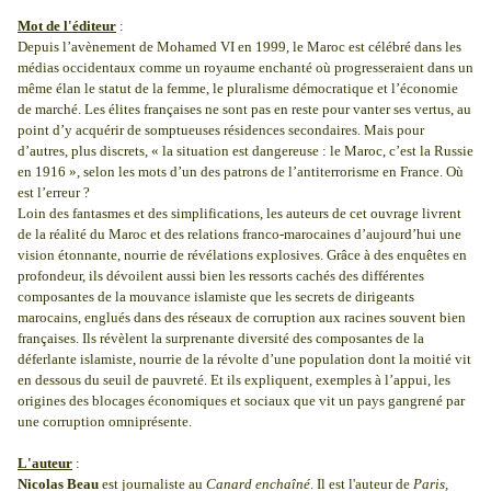
Mot de l'éditeur
:
Depuis l’avènement de Mohamed VI en 1999, le Maroc est célébré dans les
médias occidentaux comme un royaume enchanté où progresseraient dans un
même élan le statut de la femme, le pluralisme démocratique et l’économie
de marché. Les élites françaises ne sont pas en reste pour vanter ses vertus, au
point d’y acquérir de somptueuses résidences secondaires. Mais pour
d’autres, plus discrets, « la situation est dangereuse : le Maroc, c’est la Russie
en 1916 », selon les mots d’un des patrons de l’antiterrorisme en France. Où
est l’erreur ?
Loin des fantasmes et des simplifications, les auteurs de cet ouvrage livrent
de la réalité du Maroc et des relations franco-marocaines d’aujourd’hui une
vision étonnante, nourrie de révélations explosives. Grâce à des enquêtes en
profondeur, ils dévoilent aussi bien les ressorts cachés des différentes
composantes de la mouvance islamiste que les secrets de dirigeants
marocains, englués dans des réseaux de corruption aux racines souvent bien
françaises. Ils révèlent la surprenante diversité des composantes de la
déferlante islamiste, nourrie de la révolte d’une population dont la moitié vit
en dessous du seuil de pauvreté. Et ils expliquent, exemples à l’appui, les
origines des blocages économiques et sociaux que vit un pays gangrené par
une corruption omniprésente.
L'auteur
:
Nicolas Beau
est journaliste au
Canard enchaîné
. Il est l'auteur de
Paris,