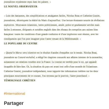
journalistes royalement reçus dans les palaces. »
LE NOUVEL OBSERVATEUR
« Loin des fantasmes, des simplifications et amalgames faciles, Nicolas Beau et Catherine Graciet,
journalistes, décortiquent la réalité du Maric d'aujourd'hui. Une lecture étonnante nourrie de révélations
explosives. Mouvances islamistes, luttes politiciennes, armée, police et gendarmerie serviles mais
faciles à retourner, dirigeants et notables englués dans des réseaux de corruption aux racines bien
françaises: toutes les conditions d'une grande confusion et d'une implosion sont réunies, avec les
conséquences que l'on peut imaginer pour l'autre versant de la Méditerrannée. »
LE POPULAIRE DU CENTRE
«
Quand le Maroc sera islamiste
est le résultat d'années d'enquêtes sur le terrain. Nicolas Beau,
journaliste au
Canard enchaîné,
a rédigé les chapitres consacrés aux affaires internes de la monarchie,
notamment ses relations troubles avec la France. Le constat est terrible pour le roi, qui apparaît
incapable de faire face. Or, la situation du pays est avant tout celle d'une montée de l'islamisme.
Catherine Graciet, journaliste indépendante, nous rapporte des informations inédites sur les deux
principaux mouvements de ce courant, l'un reconnu par le pouvoir, l'autre pourchassé. »
TÉMOIGNAGE CHRÉTIEN
#International
Partager