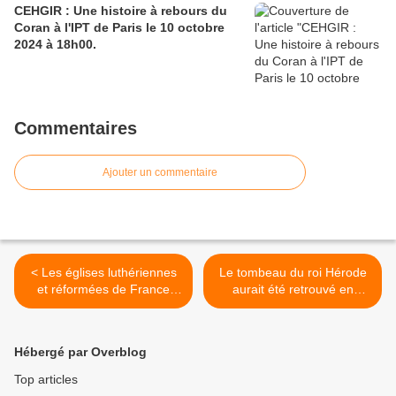
CEHGIR : Une histoire à rebours du
Coran à l'IPT de Paris le 10 octobre
2024 à 18h00.
Commentaires
Ajouter un commentaire
< Les églises luthériennes
Le tombeau du roi Hérode
et réformées de France
aurait été retrouvé en
préparent du 17 au 20 mai
Israël. >
à Sochaux, une assemblée
commune synodale visant
Hébergé par Overblog
une proposition de modèle
d'union.
Top articles