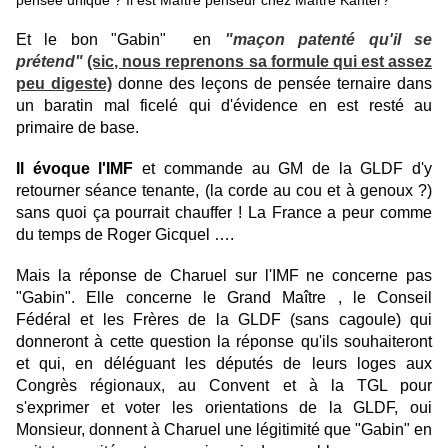
pensée unique ? Il est Maître penseur chez Maître Kanter?
Et le bon "Gabin" en
"maçon patenté qu'il se
prétend"
(sic, nous reprenons sa formule qui est assez
peu digeste)
donne des leçons de pensée ternaire dans
un baratin mal ficelé qui d'évidence en est resté au
primaire de base.
Il évoque l'IMF
et commande au GM de la GLDF d'y
retourner séance tenante, (la corde au cou et à genoux ?)
sans quoi ça pourrait chauffer ! La France a peur comme
du temps de Roger Gicquel ….
Mais la réponse de Charuel sur l'IMF ne concerne pas
"Gabin". Elle concerne le Grand Maître , le Conseil
Fédéral et les Frères de la GLDF (sans cagoule) qui
donneront à cette question la réponse qu'ils souhaiteront
et qui, en déléguant les députés de leurs loges aux
Congrès régionaux, au Convent et à la TGL pour
s'exprimer et voter les orientations de la GLDF, oui
Monsieur, donnent à Charuel une légitimité que "Gabin" en