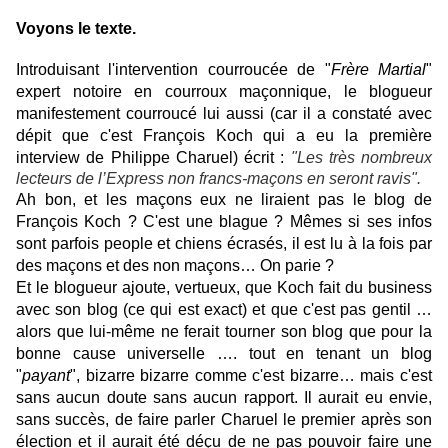
Voyons le texte.
Introduisant l'intervention courroucée de "
Frère Martial
"
expert notoire en courroux maçonnique, le blogueur
manifestement courroucé lui aussi (car il a constaté avec
dépit que c'est François Koch qui a eu la première
interview de Philippe Charuel) écrit :
"Les très nombreux
lecteurs de l’Express non francs-maçons en seront ravis".
Ah bon, et les maçons eux ne liraient pas le blog de
François Koch ? C'est une blague ? Mêmes si ses infos
sont parfois people et chiens écrasés, il est lu à la fois par
des maçons et des non maçons… On parie ?
Et le blogueur ajoute, vertueux, que Koch fait du business
avec son blog (ce qui est exact) et que c'est pas gentil …
alors que lui-même ne ferait tourner son blog que pour la
bonne cause universelle …. tout en tenant un blog
"
payant
", bizarre bizarre comme c'est bizarre… mais c'est
sans aucun doute sans aucun rapport. Il aurait eu envie,
sans succès, de faire parler Charuel le premier après son
élection et il aurait été déçu de ne pas pouvoir faire une