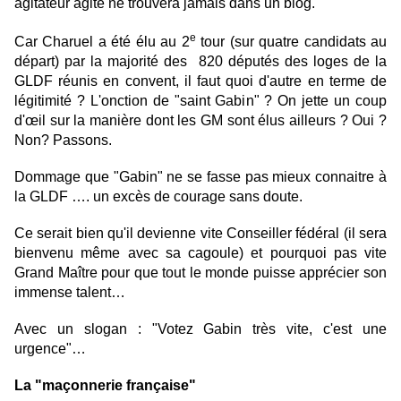
agitateur agité ne trouvera jamais dans un blog.
e
Car Charuel a été élu au 2
tour (sur quatre candidats au
départ) par la majorité des 820 députés des loges de la
GLDF réunis en convent, il faut quoi d'autre en terme de
légitimité ? L'onction de "saint Gabin" ? On jette un coup
d'œil sur la manière dont les GM sont élus ailleurs ? Oui ?
Non? Passons.
Dommage que "Gabin" ne se fasse pas mieux connaitre à
la GLDF …. un excès de courage sans doute.
Ce serait bien qu'il devienne vite Conseiller fédéral (il sera
bienvenu même avec sa cagoule) et pourquoi pas vite
Grand Maître pour que tout le monde puisse apprécier son
immense talent…
Avec un slogan : "Votez Gabin très vite, c'est une
urgence"…
La "maçonnerie française"