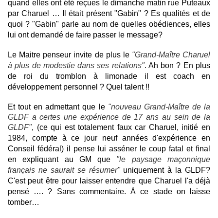
quand elles ont été reçues le dimanche matin rue Puteaux
par Charuel … Il était présent "Gabin" ? Es qualités et de
quoi ? "Gabin" parle au nom de quelles obédiences, elles
lui ont demandé de faire passer le message?
Le Maitre penseur invite de plus le
"Grand-Maître Charuel
à plus de modestie dans ses relations"
. Ah bon ? En plus
de roi du tromblon à limonade il est coach en
développement personnel ? Quel talent !!
Et tout en admettant que le
"
nouveau Grand-Maître de la
GLDF a certes une expérience de 17 ans au sein de la
GLDF"
, (ce qui est totalement faux car Charuel, initié en
1984, compte à ce jour neuf années d'expérience en
Conseil fédéral) il pense lui asséner le coup fatal et final
en expliquant au GM que
"le paysage maçonnique
français ne saurait se résumer"
uniquement à la GLDF?
C'est peut être pour laisser entendre que Charuel l'a déjà
pensé …. ? Sans commentaire. À ce stade on laisse
tomber…