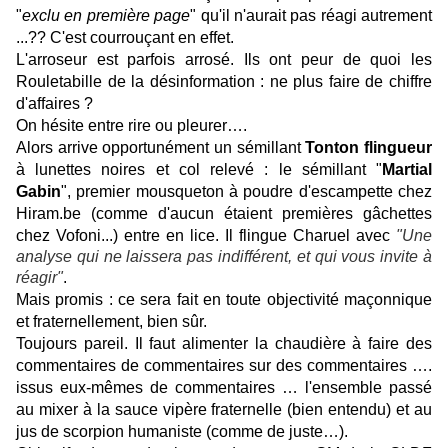
"
exclu en première page
" qu'il n'aurait pas réagi autrement
...?? C'est courrouçant en effet.
L'arroseur est parfois arrosé. Ils ont peur de quoi les
Rouletabille de la désinformation : ne plus faire de chiffre
d'affaires ?
On hésite entre rire ou pleurer….
Alors arrive opportunément un sémillant
Tonton flingueur
à lunettes noires et col relevé : le sémillant "
Martial
Gabin
", premier mousqueton à poudre d'escampette chez
Hiram.be (comme d'aucun étaient premières gâchettes
chez Vofoni...) entre en lice. Il flingue Charuel avec
"
Une
analyse qui ne laissera pas indifférent, et qui vous invite à
réagir"
.
Mais promis : ce sera fait en toute objectivité maçonnique
et fraternellement, bien sûr.
Toujours pareil. Il faut alimenter la chaudière à faire des
commentaires de commentaires sur des commentaires ….
issus eux-mêmes de commentaires … l'ensemble passé
au mixer à la sauce vipère fraternelle (bien entendu) et au
jus de scorpion humaniste (comme de juste…).