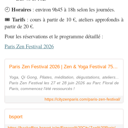
Horaires
: environ 9h45 à 18h selon les journées.
🕘
Tarifs
: cours à partir de 10 €, ateliers approfondis à
🎟️
partir de 20 €.
Pour les réservations et le programme détaillé :
Paris Zen Festival 2026
Paris Zen Festival 2026 | Zen & Yoga Festival 75012 🌿
Yoga, Qi Gong, Pilates, méditation, dégustations, ateliers...
Paris Zen Festival les 27 et 28 juin 2026 au Parc Floral de
Paris, commencez l'été ressourcés !
https://cityzenparis.com/paris-zen-festival/
bsport
https://backoffice.bsport.io/m/Espace%20City'Zen%20Paris/200/calendar/?isPreview=true&establishments=3481&tabSelected=0&date=2026-06-26