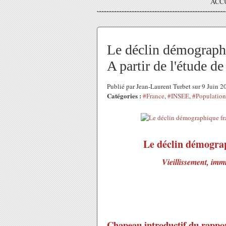
ACC
Le déclin démographiq
A partir de l'étude d
Publié par Jean-Laurent Turbet sur 9 Juin 
Catégories :
#France
,
#INSEE
,
#Population
Le déclin démograph
Vieillissement, immi
Chapeau introductif du rappo