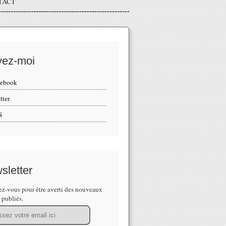
TACT
vez-moi
cebook
tter
S
sletter
z-vous pour être averti des nouveaux
s publiés.