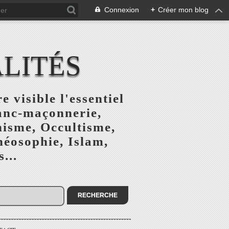
Connexion
+
Créer mon blog
ALITÉS
e visible l'essentiel
ranc-maçonnerie,
nisme, Occultisme,
héosophie, Islam,
...