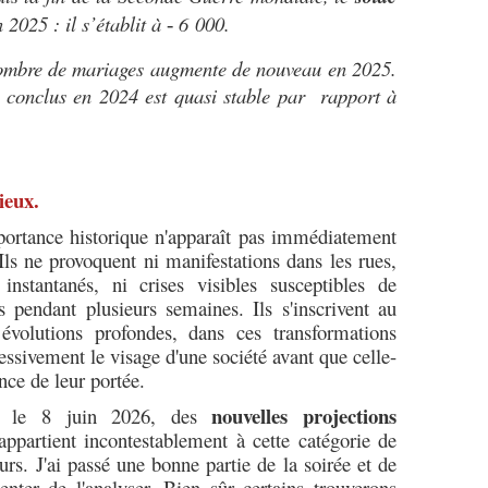
 2025 : il s’établit à
6 000.
‑
nombre de mariages augmente de nouveau en 2025.
s conclus en 2024 est quasi stable par rapport à
ieux.
portance historique n'apparaît pas immédiatement
ls ne provoquent ni manifestations dans les rues,
instantanés, ni crises visibles susceptibles de
s pendant plusieurs semaines. Ils s'inscrivent au
 évolutions profondes, dans ces transformations
essivement le visage d'une société avant que celle-
nce de leur portée.
nouvelles projections
te, le 8 juin 2026, des
ppartient incontestablement à cette catégorie de
s. J'ai passé une bonne partie de la soirée et de
tenter de l'analyser. Bien sûr certains trouverons