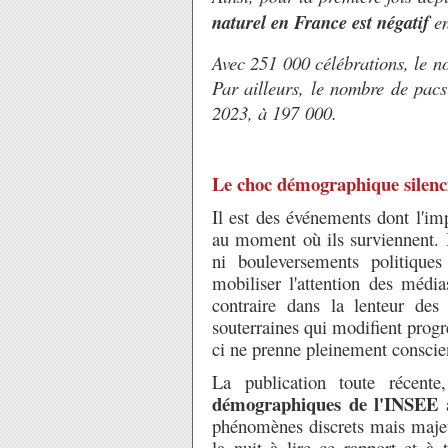
naturel en France est négatif
en
Avec 251 000 célébrations, le 
Par ailleurs, le nombre de pac
2023, à 197 000.
Le choc démographique silenc
Il est des événements dont l'im
au moment où ils surviennent. I
ni bouleversements politiques 
mobiliser l'attention des média
contraire dans la lenteur des
souterraines qui modifient progr
ci ne prenne pleinement conscie
La publication toute récen
démographiques de l'INSEE
a
phénomènes discrets mais majeur
la nuit à lire ce rapport et à 