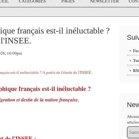
UEIL
CATÉGORIES
PAGES
NEWSLETTER
CON
ue français est-il inéluctable ?
Sui
e l'INSEE.
Fa
2026, 16:00pm
Twi
RS
ique français est-il inéluctable ?
gration et destin de la nation française.
New
Abonne
article
Email
rt de l’INSEE :