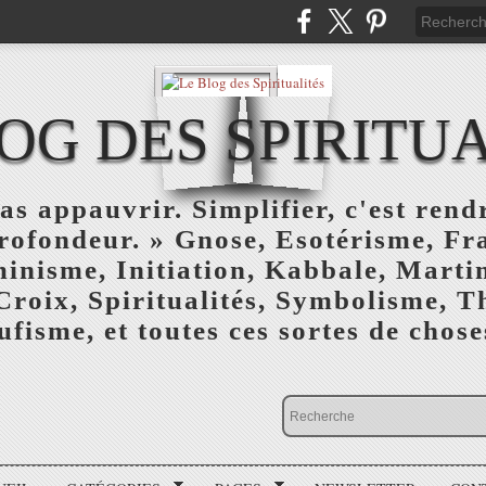
OG DES SPIRITU
as appauvrir. Simplifier, c'est rendr
profondeur. » Gnose, Esotérisme, F
inisme, Initiation, Kabbale, Marti
Croix, Spiritualités, Symbolisme, T
ufisme, et toutes ces sortes de choses