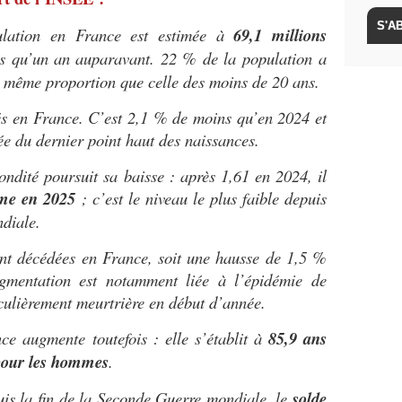
lation en France est estimée à
69,1 millions
us qu’un an auparavant. 22 % de la population
a
a même proportion que celle des moins de 20 ans.
s en France. C’est 2,1 % de moins qu’en 2024 et
 du dernier point haut des naissances.
ondité poursuit sa baisse : après 1,61 en 2024, il
mme en 2025
; c’est le niveau le plus faible depuis
ndiale.
nt décédées en France, soit une hausse de 1,5 %
gmentation est notamment liée à l’épidémie de
iculièrement meurtrière en début d’année.
ce augmente toutefois : elle s’établit à
85,9 ans
 pour les hommes
.
puis la fin de la Seconde Guerre mondiale, le
solde