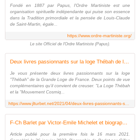
Fondé en 1887 par Papus, l'Ordre Martiniste est une
organisation spirituelle indépendante qui puise son essence
dans la Tradition primordiale et la pensée de Louis-Claude
de Saint-Martin, égale...
https://www.ordre-martiniste.org/
Le site Officiel de l'Ordre Martiniste (Papus).
Deux livres passionnants sur la loge Thébah de la Grande Loge de France. A propos du Mouvement Cosmique et du Surréalisme. - Le Blog des Spiritualités
Je vous présente deux livres passionnants sur la loge
"Thébah" de la Grande Loge de France. Deux points de vue
complémentaires qu'il convient de creuser. "La Loge Thébah
et la "Mouvement Cosmiq...
https://www.jlturbet.net/2021/04/deux-livres-passionnants-sur-la-loge-thebah-de-la-grande-loge-de-france.html
F-Ch Barlet par Victor-Emile Michelet et biographie essentielle de Gilles Bucherie. - Le Blog des Spiritualités
Article publié pour la première fois le 16 mars 2021.