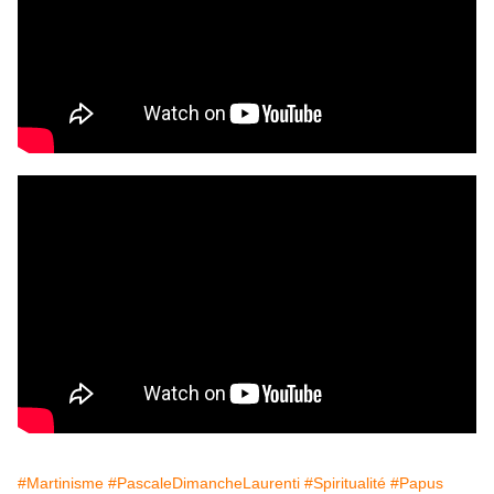
#Martinisme
#PascaleDimancheLaurenti
#Spiritualité
#Papus