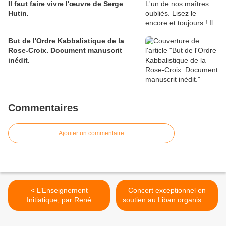
Il faut faire vivre l'œuvre de Serge
Hutin.
But de l'Ordre Kabbalistique de la
Rose-Croix. Document manuscrit
inédit.
Commentaires
Ajouter un commentaire
< L’Enseignement
Concert exceptionnel en
Initiatique, par René
soutien au Liban organisé à
Guénon, publié dans la
l'Institut du Monde arabe le
revue Le Symbolisme en
mercredi 20 mai 2026 à 20