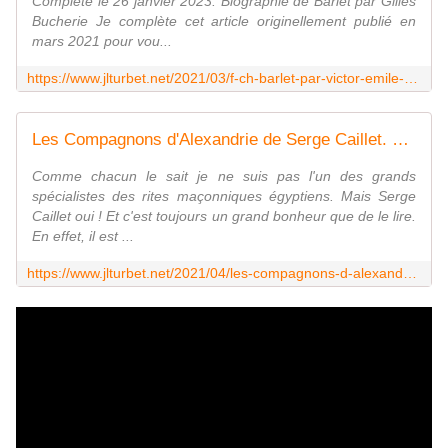
Complété le 26 janvier 2023. Biographie de Barlet par Gilles
Bucherie Je complète cet article originellement publié en
mars 2021 pour vou...
https://www.jlturbet.net/2021/03/f-ch-barlet-par-victor-emile-michelet.html
Les Compagnons d'Alexandrie de Serge Caillet. Un livre passionnant à lire de toute urgence ! - Le Blog des Spiritualités
Comme chacun le sait je ne suis pas l'un des grands
spécialistes des rites maçonniques égyptiens. Mais Serge
Caillet oui ! Et c'est toujours un grand bonheur que de le lire.
En effet, il est ...
https://www.jlturbet.net/2021/04/les-compagnons-d-alexandrie-de-serge-caillet.un-livre-passionnant-a-lire-de-toute-urgence.html