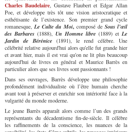
Charles Baudelaire
, Gustave Flaubert et Edgar Allan
Poe, et développe très tôt une vision aristocratique et
esthétisante de l’existence. Son premier grand cycle
,
romanesque,
Le Culte du Moi
composé de
Sous l’œil
des Barbares
(1888),
Un Homme libre
(1889) et
Le
Jardin de Bérénice
(1891), le rend célèbre. Une
célébrité relative aujourd'hui alors qu'elle fut grande hier
et avant hier, mais il est vrai qu'on ne lit plus beaucoup
aujourd'hui de livres en général et Maurice Barrès en
particulier alors que ses livres sont passionnants !
Dans ses ouvrages, Barrès développe une philosophie
profondément individualiste où l’être humain cherche
avant tout à préserver et enrichir son intériorité face à la
vulgarité du monde moderne.
Le jeune Barrès apparaît alors comme l’un des grands
représentants du décadentisme fin-de-siècle. Il célèbre
les raffinements de la conscience, les nuances de la
sensibilité, les états d’âme subtils, les paysages intérieurs