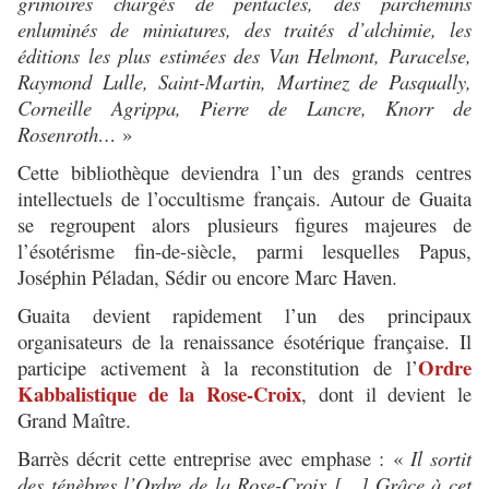
grimoires chargés de pentacles, des parchemins
enluminés de miniatures, des traités d’alchimie, les
éditions les plus estimées des Van Helmont, Paracelse,
Raymond Lulle, Saint-Martin, Martinez de Pasqually,
Corneille Agrippa, Pierre de Lancre, Knorr de
Rosenroth…
»
Cette bibliothèque deviendra l’un des grands centres
intellectuels de l’occultisme français. Autour de Guaita
se regroupent alors plusieurs figures majeures de
l’ésotérisme fin-de-siècle, parmi lesquelles Papus,
Joséphin Péladan, Sédir ou encore Marc Haven.
Guaita devient rapidement l’un des principaux
organisateurs de la renaissance ésotérique française. Il
Ordre
participe activement à la reconstitution de l’
Kabbalistique de la Rose-Croix
, dont il devient le
Grand Maître.
Barrès décrit cette entreprise avec emphase :
«
Il sortit
des ténèbres l’Ordre de la Rose-Croix […] Grâce à cet