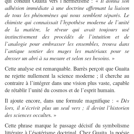
qui conduit Guaita vers l’hermétisme :
«
Il donna son
adhésion immédiate à une doctrine affirmant la liaison
de tous les phénomènes qui nous semblent séparés. Le
chimiste qui connaissait l’hypothèse moderne de l’unité
de la matière, le rêveur qui avait toujours usé
instinctivement des procédés de l’intuition et de
l’analogie pour embrasser les ensembles, trouva dans
l’antique sentier des mages les matériaux pour se
dresser un abri à sa mesure et selon ses besoins.
»
Cette analyse est remarquable. Barrès perçoit que Guaita
ne rejette nullement la science moderne ; il cherche au
contraire à l’intégrer dans une vision plus vaste, capable
de rétablir l’unité du cosmos et de l’esprit humain.
Il ajoute encore, dans une formule magnifique :
«
Dès
lors, il n’écrivit plus un seul vers ; il devint l’historien
des sciences occulte
s. »
Cette phrase marque le passage décisif du symbolisme
littéraire à l’ésotérisme doctrinal. Chez Guaita, la poésie