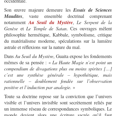
occidentale.
Son œuvre majeure demeure les
Essais de Sciences
Maudites
, vaste ensemble doctrinal comprenant
notamment
Au Seuil du Mystère
,
Le Serpent de la
Genèse
et
Le Temple de Satan
. Ces ouvrages mêlent
philosophie hermétique, Kabbale, symbolisme, critique
du matérialisme moderne, spéculations sur la lumière
astrale et réflexions sur la nature du mal.
Dans
Au Seuil du Mystère
, Guaita expose les fondements
mêmes de sa pensée :
«
La Haute Magie n’est point un
compendium de divagations plus ou moins spirites […]
c’est une synthèse générale – hypothétique, mais
rationnelle – doublement fondée sur l’observation
positive et l’induction par analogie.
»
Toute sa doctrine repose sur la conviction que l’univers
visible et l’univers invisible sont secrètement reliés par
un immense réseau de correspondances symboliques. Le
monde devient alors une écriture sacrée qu’il faut