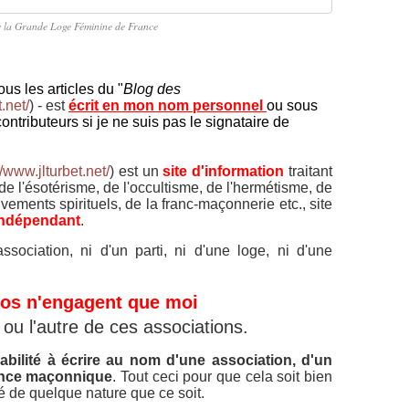
e la Grande Loge Féminine de France
us les articles du "
Blog des
.net/
) - est
écrit en mon nom personnel
ou sous
contributeurs si je ne suis pas le signataire de
//www.jlturbet.net/
) est un
site d'information
traitant
 de l'ésotérisme, de l'occultisme, de l'hermétisme, de
uvements spirituels, de la franc-maçonnerie etc., site
 indépendant
.
ociation, ni d'un parti, ni d'une loge, ni d'une
os n'engagent que moi
 ou l'autre de ces associations.
bilité à écrire au nom d'une association, d'un
ience maçonnique
.
Tout ceci pour que cela soit bien
ïté de quelque nature que ce soit.