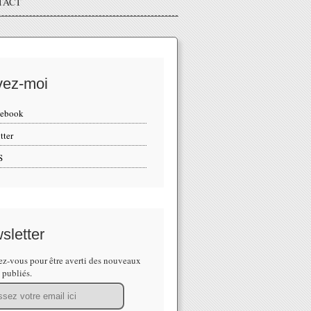
TACT
vez-moi
cebook
tter
S
sletter
z-vous pour être averti des nouveaux
s publiés.