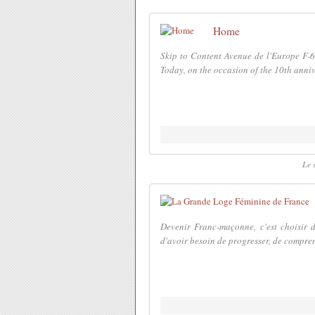
Home
Skip to Content Avenue de l'Europe F-
Today, on the occasion of the 10th annive
Le 
Devenir Franc-maçonne, c'est choisir 
d'avoir besoin de progresser, de compre