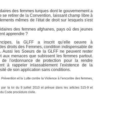
daires des femmes turques dont le gouvernement a
e se retirer de la Convention, laissant champ libre à
ndements mêmes de l'état de droit sur lesquels s'est
idaires des femmes afghanes, pays où des jeunes
lent apprendre ?
ncipes, la GLFF a inscrit qu’elle oeuvre à
 des droits des Femmes, condition indispensable de
ns. Aussi les Soeurs de la GLFF ne peuvent rester
et aux menaces que subissent les femmes partout.
 de l'ordonnance de protection pour la rendre
tent à rappeler inlassablement l'existence de la
sité de son application sans conditions.
 Prévention et la Lutte contre la Violence à l’encontre des femmes,
par la loi du 9 juillet 2010 et prévue dans les articles 515-9 et
s du Code procédure civile.