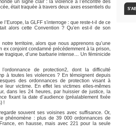
onde un signe clair : la violence à l’encontre des
ée, était traquée à travers deux axes essentiels du
l’Europe, la GLFF s'interroge : que reste-t-il de ce
ait alors cette Convention ? Qu'en est-il de son
r notre territoire, alors que nous apprenons qu’une
n ex conjoint condamné précédemment à la prison,
me tragique, d’une barbarie intense… Un féminicide
 l'ordonnance de protection2, dont la difficulté
hamp à toutes les violences ? En témoignent depuis
buesques des ordonnances de protection visant à
de leur victime. En effet les victimes elles-mêmes
r, dans les 24 heures, par huissier de justice, la
nce fixant la date d’audience (préalablement fixée
) !
egarde souvent ses voisines avec suffisance. Or,
 le phénomène : plus de 39 000 ordonnances de
 France, en hausse, mais avec 221 pour la seule