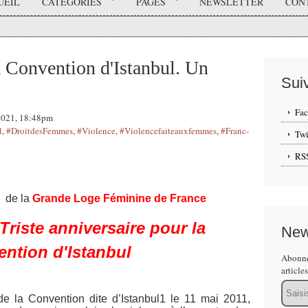
UEIL
CATÉGORIES
PAGES
NEWSLETTER
CON
 Convention d'Istanbul. Un
Sui
Fa
 2021, 18:48pm
l
,
#DroitdesFemmes
,
#Violence
,
#Violencefaiteauxfemmes
,
#Franc-
Twi
RS
 de la
Grande Loge Féminine de France
Triste anniversaire pour la
New
ntion d'Istanbul
Abonne
article
Email
e la Convention dite d’Istanbul1 le 11 mai 2011,