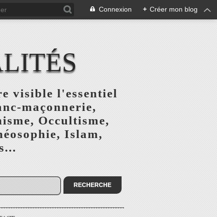
Connexion
+
Créer mon blog
ALITÉS
e visible l'essentiel
ranc-maçonnerie,
nisme, Occultisme,
héosophie, Islam,
...