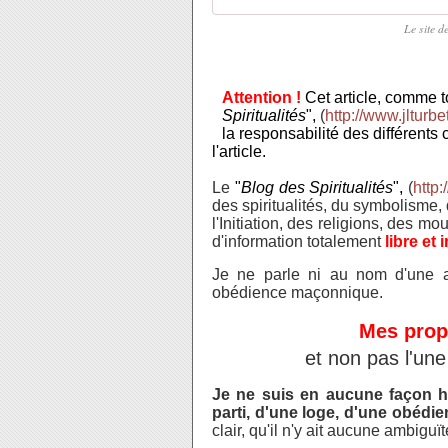
Le site d
Attention !
Cet article, comme to
Spiritualités
",
(
http://www.jlturbet
la responsabilité des différents 
l'article.
Le
"
Blog des Spiritualités
",
(
http:
des
spiritualités, du symbolisme,
l'Initiation, des religions, des mo
d'information t
otalement
libre et
Je ne parle ni au nom d'une ass
obédience maçonnique.
Mes prop
et non pas l'une
Je ne suis en aucune façon ha
parti, d'une loge, d'une obéd
clair, qu'il n'y ait aucune ambigu