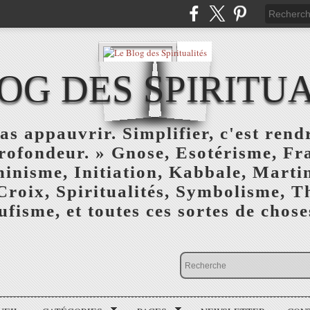
OG DES SPIRITU
as appauvrir. Simplifier, c'est rendr
profondeur. » Gnose, Esotérisme, F
inisme, Initiation, Kabbale, Marti
Croix, Spiritualités, Symbolisme, T
ufisme, et toutes ces sortes de choses