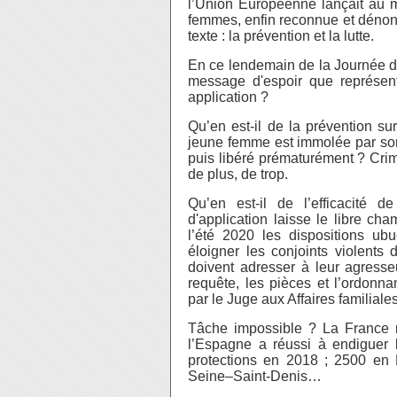
l’Union Européenne lançait au m
femmes, enfin reconnue et dénonc
texte : la prévention et la lutte.
En ce lendemain de la Journée de 
message d'espoir que représent
application ?
Qu’en est-il de la prévention su
jeune femme est immolée par so
puis libéré prématurément ? Cri
de plus, de trop.
Qu’en est-il de l’efficacité de
d'application laisse le libre c
l’été 2020 les dispositions u
éloigner les conjoints violents 
doivent adresser à leur agresseu
requête, les pièces et l’ordonna
par le Juge aux Affaires familiales
Tâche impossible ? La France r
l’Espagne a réussi à endiguer
protections en 2018 ; 2500 en
Seine–Saint-Denis…