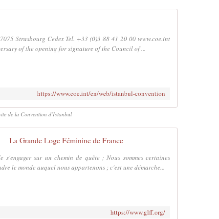
67075 Strasbourg Cedex Tel. +33 (0)3 88 41 20 00 www.coe.int
rsary of the opening for signature of the Council of ...
https://www.coe.int/en/web/istanbul-convention
site de la Convention d'Istanbul
La Grande Loge Féminine de France
de s'engager sur un chemin de quête ; Nous sommes certaines
ndre le monde auquel nous appartenons ; c'est une démarche...
https://www.glff.org/