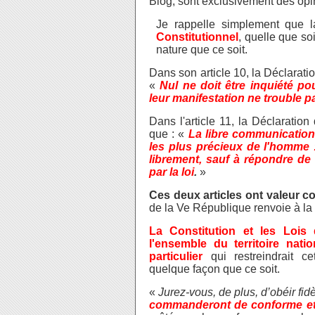
Blog, sont exclusivement des opi
Je rappelle simplement que 
Constitutionnel
, quelle que s
nature que ce soit.
Dans son article 10, la Déclarati
«
Nul ne doit être inquiété p
leur manifestation ne trouble pas
Dans l'article 11, la Déclaratio
que : «
La libre communication
les plus précieux de l'homme :
librement, sauf à répondre de 
par la loi
.
»
Ces deux articles ont valeur co
de la Ve République renvoie à la
La Constitution et les Lois
l'ensemble du territoire nati
particulier
qui restreindrait c
quelque façon que ce soit.
«
Jurez-vous, de plus, d’obéir fi
commanderont de conforme et 