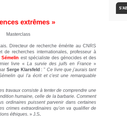
lences extrêmes »
Masterclass
nçais. Directeur de recherche émérite au CNRS
t de recherches internationales, professeur à
 Sémelin
est spécialiste des génocides et des
rnier livre «
La survie des juifs en France
»
 par
Serge Klarsfeld
: "
Ce livre que j'aurais tant
Sémelin qui l'a écrit et c'est une remarquable
es travaux consiste à tenter de comprendre une
ondition humaine, celle de la barbarie. Comment
s ordinaires puissent parvenir dans certaines
s crimes extraordinaires qu’on va qualifier de
ions éthiques
. » J.S
.