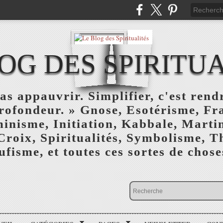
OG DES SPIRITU
as appauvrir. Simplifier, c'est rendr
profondeur. » Gnose, Esotérisme, F
inisme, Initiation, Kabbale, Marti
Croix, Spiritualités, Symbolisme, T
ufisme, et toutes ces sortes de choses