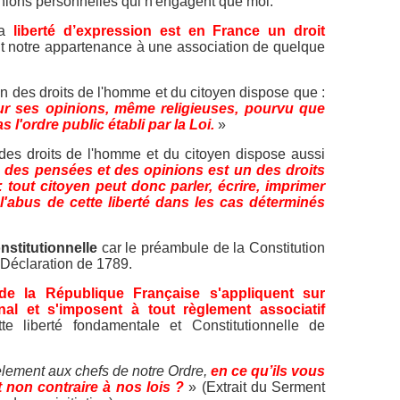
nions personnelles qui n'engagent que moi.
la
liberté d’expression est en France un droit
oit notre appartenance à une association de quelque
on des droits de l'homme et du citoyen dispose que :
our ses opinions, même religieuses, pourvu que
 l'ordre public établi par la Loi.
»
n des droits de l'homme et du citoyen dispose aussi
 des pensées et des opinions est un des droits
 tout citoyen peut donc parler, écrire, imprimer
l'abus de cette liberté dans les cas déterminés
nstitutionnelle
car le préambule de la Constitution
 Déclaration de 1789.
 de la République Française s'appliquent sur
onal et s'imposent à tout règlement associatif
ette liberté fondamentale et Constitutionnelle de
dèlement aux chefs de notre Ordre,
en ce qu’ils vous
non contraire à nos lois ?
» (Extrait du Serment