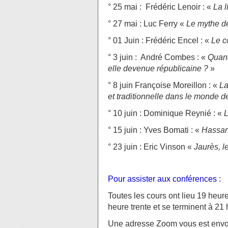
° 25 mai : Frédéric Lenoir : «
La l
° 27 mai : Luc Ferry «
Le mythe de
° 01 Juin : Frédéric Encel : «
Le c
° 3 juin : André Combes : «
Quand
elle devenue républicaine ?
»
° 8 juin Françoise Moreillon : «
La
et traditionnelle dans le monde 
° 10 juin : Dominique Reynié : «
L
° 15 juin : Yves Bomati : «
Hassan 
° 23 juin : Eric Vinson «
Jaurès, l
Pour assister aux conférences :
Toutes les cours ont lieu 19 heur
heure trente et se terminent à 21
Une adresse Zoom vous est envo