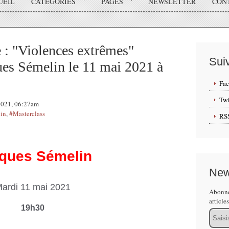
UEIL
CATÉGORIES
PAGES
NEWSLETTER
CON
: "Violences extrêmes"
Sui
ues Sémelin le 11 mai 2021 à
Fa
Twi
 2021, 06:27am
in
,
#Masterclass
RS
ques Sémelin
New
ardi 11 mai 2021
Abonne
article
19h30
Email