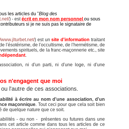
us les articles du "
Blog des
.net/
) - est
écrit en mon nom personnel
ou sous
contributeurs si je ne suis pas le signataire de
//www.jlturbet.net/
) est un
site d'information
traitant
 de l'ésotérisme, de l'occultisme, de l'hermétisme, de
uvements spirituels, de la franc-maçonnerie etc., site
 indépendant
.
ociation, ni d'un parti, ni d'une loge, ni d'une
os n'engagent que moi
 ou l'autre de ces associations.
bilité à écrire au nom d'une association, d'un
ience maçonnique
.
Tout ceci pour que cela soit bien
ïté de quelque nature que ce soit.
bilités - ou non - présentes ou futures dans une
ans cet article comme dans tous les articles de ce