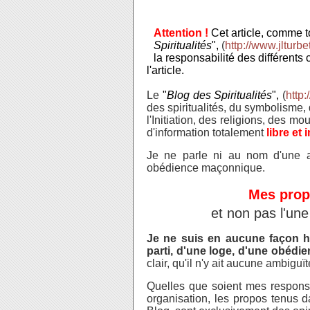
Attention !
Cet article, comme to
Spiritualités
",
(
http://www.jlturbet
la responsabilité des différents 
l'article.
Le
"
Blog des Spiritualités
",
(
http:
des
spiritualités, du symbolisme,
l'Initiation, des religions, des mo
d'information t
otalement
libre et
Je ne parle ni au nom d'une ass
obédience maçonnique.
Mes prop
et non pas l'une
Je ne suis en aucune façon ha
parti, d'une loge, d'une obéd
clair, qu'il n'y ait aucune ambigu
Quelles que soient mes responsa
organisation, les propos tenus d