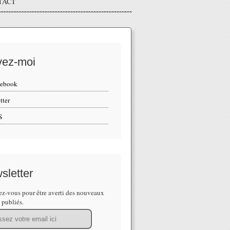
TACT
vez-moi
cebook
tter
S
sletter
z-vous pour être averti des nouveaux
s publiés.