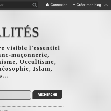
Connexion
+
Créer mon blog
ALITÉS
e visible l'essentiel
ranc-maçonnerie,
nisme, Occultisme,
héosophie, Islam,
...