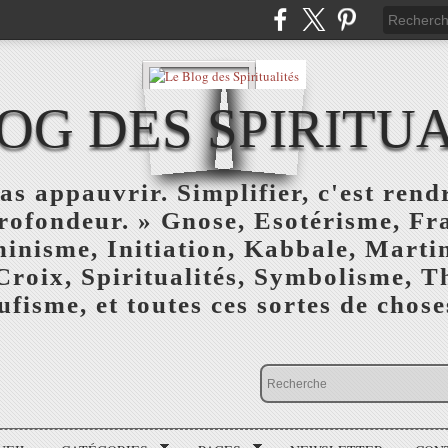
OG DES SPIRITU
as appauvrir. Simplifier, c'est rendr
profondeur. » Gnose, Esotérisme, F
inisme, Initiation, Kabbale, Marti
Croix, Spiritualités, Symbolisme, T
ufisme, et toutes ces sortes de choses