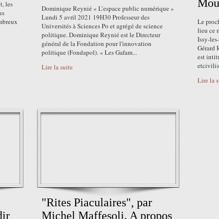
Mou
, les
Dominique Reynié « L’espace public numérique »
us
Lundi 5 avril 2021 19H30 Professeur des
ombreux
Le proc
Universités à Sciences Po et agrégé de science
lieu ce 
politique. Dominique Reynié est le Directeur
Issy-les
général de la Fondation pour l'innovation
Gérard 
politique (Fondapol). « Les Gafam...
est inti
etcivili
Lire la suite
Lire la 
"Rites Piaculaires", par
ir
Michel Maffesoli. A propos