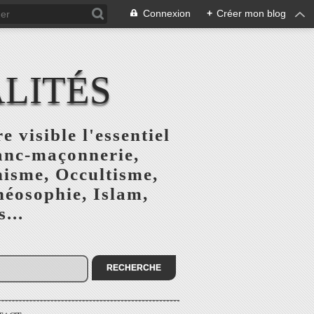
Connexion
+
Créer mon blog
ALITÉS
e visible l'essentiel
ranc-maçonnerie,
nisme, Occultisme,
héosophie, Islam,
...