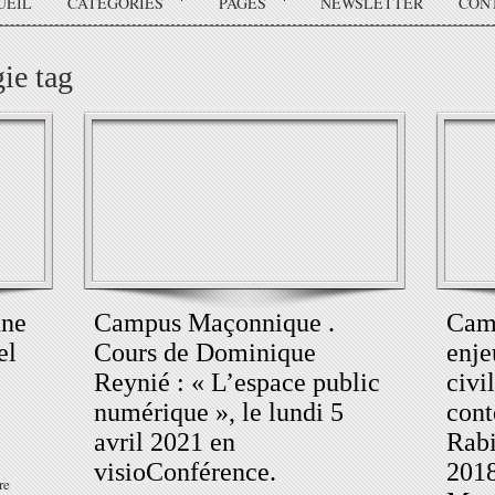
UEIL
CATÉGORIES
PAGES
NEWSLETTER
CON
ie tag
nne
Campus Maçonnique .
Cam
el
Cours de Dominique
enje
Reynié : « L’espace public
civi
numérique », le lundi 5
cont
avril 2021 en
Rabi
visioConférence.
2018
re