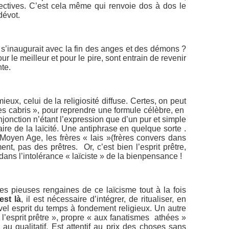
lectives. C’est cela même qui renvoie dos à dos le
dévot.
 s’inaugurait avec la fin des anges et des démons ?
our le meilleur et pour le pire, sont entrain de revenir
te.
ieux, celui de la religiosité diffuse. Certes, on peut
s cabris », pour reprendre une formule célèbre, en
 ! Injonction n’étant l’expression que d’un pur et simple
raire de la laïcité. Une antiphrase en quelque sorte .
Moyen Age, les frères « lais »(frères convers dans
ent, pas des prêtres. Or, c’est bien l’esprit prêtre,
ans l’intolérance « laïciste » de la bienpensance !
les pieuses rengaines de ce laïcisme tout à la fois
est là
, il est nécessaire d’intégrer, de ritualiser, en
el esprit du temps à fondement religieux. Un autre
l’esprit prêtre », propre « aux fanatismes athées »
au qualitatif. Est attentif au prix des choses sans