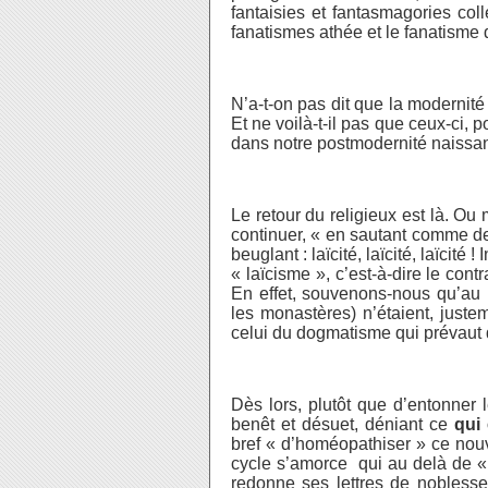
fantaisies et fantasmagories col
fanatismes athée et le fanatisme 
N’a-t-on pas dit que la modernité
Et ne voilà-t-il pas que ceux-ci, p
dans notre postmodernité naissan
Le retour du religieux est là. Ou m
continuer, « en sautant comme de
beuglant : laïcité, laïcité, laïcité
« laïcisme », c’est-à-dire le cont
En effet, souvenons-nous qu’au 
les monastères) n’étaient, justem
celui du dogmatisme qui prévaut d
Dès lors, plutôt que d’entonner 
benêt et désuet, déniant ce
qui 
bref « d’homéopathiser » ce nouv
cycle s’amorce qui au delà de « 
redonne ses lettres de noblesse 