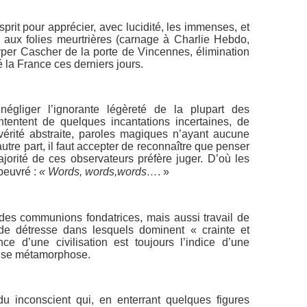
esprit pour apprécier, avec lucidité, les immenses, et
 aux folies meurtrières (carnage à Charlie Hebdo,
yper Cascher de la porte de Vincennes, élimination
é la France ces derniers jours.
 négliger l’ignorante légèreté de la plupart des
ntentent de quelques incantations incertaines, de
rité abstraite, paroles magiques n’ayant aucune
utre part, il faut accepter de reconnaître que penser
majorité de ces observateurs préfère juger. D’où les
beuvré :
« Words, words,words…
. »
t des communions fondatrices, mais aussi travail de
de détresse dans lesquels dominent « crainte et
e d’une civilisation est toujours l’indice d’une
ut se métamorphose.
du inconscient qui, en enterrant quelques figures