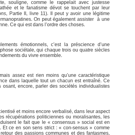
e, souligne, comme le rappelait avec justesse
thée et le fanatisme dévot se touchent par leur
ons
, Partie II, livre 11). Il peut y avoir une légitime
ermanopratines. On peut également assister à une
enne. Ce qui est dans l’ordre des choses.
ulements émotionnels, c’est la préscience d’une
hose sociétale, qui chaque trois ou quatre siècles
fondements du vivre ensemble.
amais assez est rien moins qu’une caractéristique
ce dans laquelle tout un chacun est entraîné. Ce
ls osant, encore, parler des sociétés individualistes
cientisé et moins encore verbalisé, dans leur aspect
s récupérations politiciennes ou moralisantes, les
duisent le fait que le « consensus » social est en
e. Et ce en son sens strict : « con-sensus » comme
 retour des passions communes et des fantasmes,