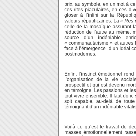
prix, au symbole, en un mot à 
ces rites piaculaires, en ces di
gloser à l’infini sur la Républ
valeurs républicaines. La «
Res 
celle de la mosaïque assurant 
réduction de l’autre au même, m
source d’un indéniable enri
« communautarisme » et autres 
face à l’émergence d’un idéal com
postmodernes.
Enfin, l’instinct émotionnel rend
l’organisation de la vie social
prospectif et qui est devenu mo
en témoigne. Les passions et le
tout vivre ensemble. Il faut donc
soit capable, au-delà de toute
témoignant d’un indéniable vitalis
Voilà ce qu’est le travail de de
masses émotionnellement rassem