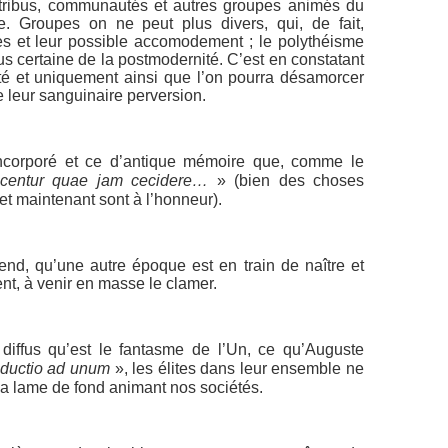
tribus, communautés et autres groupes animés du
. Groupes on ne peut plus divers, qui, de fait,
ures et leur possible accomodement ; le polythéisme
us certaine de la postmodernité. C’est en constatant
ité et uniquement ainsi que l’on pourra désamorcer
e leur sanguinaire perversion.
incorporé et ce d’antique mémoire que, comme le
scentur quae jam cecidere…
» (bien des choses
et maintenant sont à l’honneur).
nd, qu’une autre époque est en train de naître et
ent, à venir en masse le clamer.
 diffus qu’est le fantasme de l’Un, ce qu’Auguste
eductio ad unum
», les élites dans leur ensemble ne
a lame de fond animant nos sociétés.