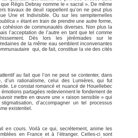
ce que Régis Debray nomme le « sacral ». De même
vers travaux de deuil rappellent qu’on ne peut plus
ique Une et Indivisible. Ou sur les sempiternelles
publica »
étant en train de prendre une autre forme,
la cohésion de communautés diverses. Non plus la
ais l’acceptation de l’autre en tant que tel comme
chissement. Dès lors les jérémiades sur le
fredaines de la même eau semblent inconvenantes
munautaire qui, de fait, constitue la vie des cités
 attentif au fait que l’on ne peut se contenter, dans
e, d’un rationalisme, celui des Lumières, qui fut
rbide. Le constat romancé et nuancé de Houellebec
s émotions partagées redeviennent le fondement de
 savoir mettre en œuvre une « raison sensible » qui
 stigmatisation, d’accompagner un tel processus
me existentiel.
uil en cours. Voilà ce qui, secrètement, anime les
blées en France et à l’étranger. Celles-ci sont