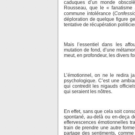
caduques d’un monde obscolèt
Rousseau, que le « fanatisme a
commune intolérance (
Confessi
déploration de quelque figure g
tentative de récupération politici
Mais l’essentiel dans les affo
mutation de fond, d’une métamorp
meut, en profondeur, les divers 
L’émotionnel, on ne le redira j
psychologique. C’est une ambian
qui contredit les nigauds officie
qui seraient les nôtres.
En effet, sans que cela soit cons
spontané, au-delà ou en-deça de
effervescences émotionnelles tra
train de prendre une autre form
partage des sentiments, comme