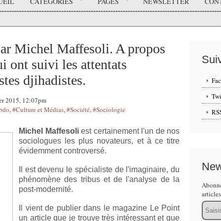
UEIL
CATÉGORIES
PAGES
NEWSLETTER
CON
par Michel Maffesoli. A propos
Sui
 ont suivi les attentats
stes djihadistes.
Fa
Twi
ier 2015, 12:07pm
ebdo
,
#Culture et Médias
,
#Société
,
#Sociologie
RS
Michel Maffesoli
est certainement l'un de nos
sociologues les plus novateurs, et à ce titre
évidemment controversé.
New
Il est devenu le spécialiste de l'imaginaire, du
phénomène des tribus et de l'analyse de la
Abonne
post-modernité.
article
Email
Il vient de publier dans le magazine Le Point
un article que je trouve très intéressant et que