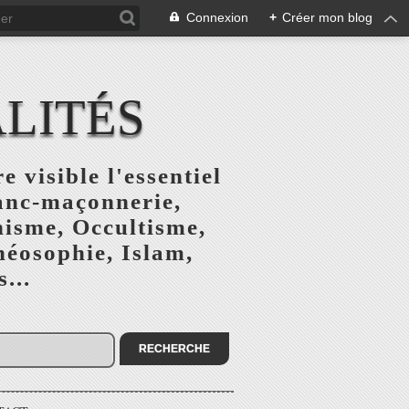
Connexion
+
Créer mon blog
ALITÉS
e visible l'essentiel
ranc-maçonnerie,
nisme, Occultisme,
héosophie, Islam,
...