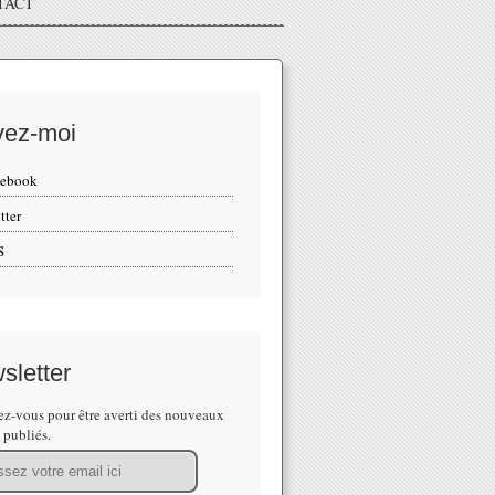
TACT
vez-moi
cebook
tter
S
sletter
z-vous pour être averti des nouveaux
s publiés.