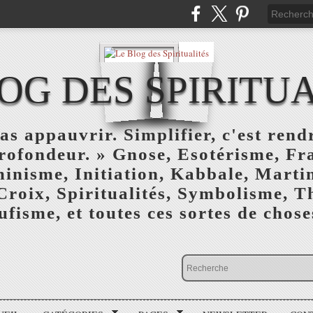
OG DES SPIRITU
as appauvrir. Simplifier, c'est rendr
profondeur. » Gnose, Esotérisme, F
inisme, Initiation, Kabbale, Marti
Croix, Spiritualités, Symbolisme, T
ufisme, et toutes ces sortes de choses