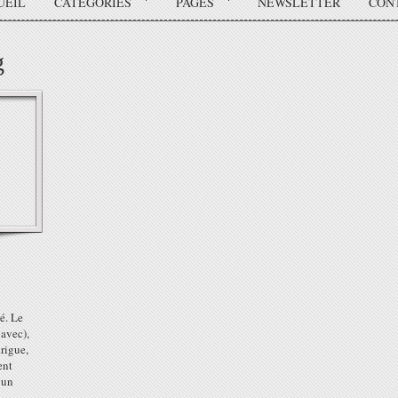
UEIL
CATÉGORIES
PAGES
NEWSLETTER
CON
g
é. Le
 avec),
drigue,
ent
 un