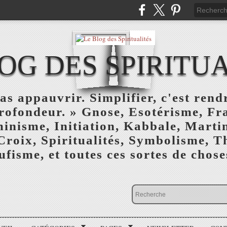
OG DES SPIRITU
as appauvrir. Simplifier, c'est rendr
profondeur. » Gnose, Esotérisme, F
inisme, Initiation, Kabbale, Marti
Croix, Spiritualités, Symbolisme, T
ufisme, et toutes ces sortes de choses