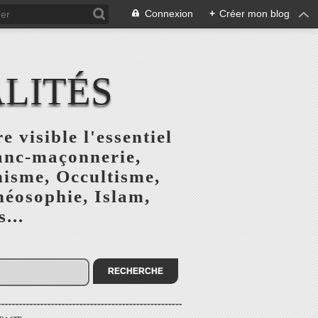
Connexion
+
Créer mon blog
ALITÉS
e visible l'essentiel
ranc-maçonnerie,
nisme, Occultisme,
héosophie, Islam,
...