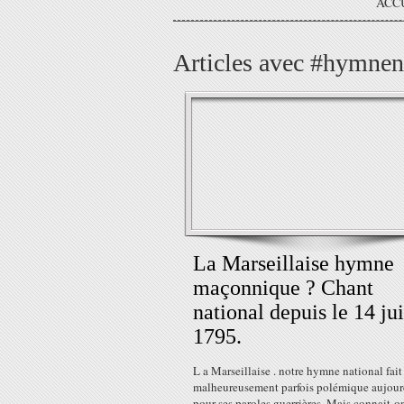
ACC
Articles avec #hymnen
La Marseillaise hymne
maçonnique ? Chant
national depuis le 14 jui
1795.
L a Marseillaise . notre hymne national fait
malheureusement parfois polémique aujour
pour ses paroles guerrières. Mais connait-o