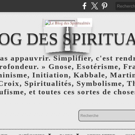
OG DES SPIRITU
as appauvrir. Simplifier, c'est rendr
profondeur. » Gnose, Esotérisme, F
inisme, Initiation, Kabbale, Marti
Croix, Spiritualités, Symbolisme, T
ufisme, et toutes ces sortes de choses