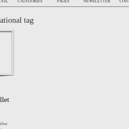
UEIL
CATÉGORIES
PAGES
NEWSLETTER
CON
ational tag
llet
d'hui
n