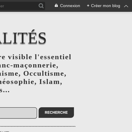
Connexion
+
Créer mon blog
ALITÉS
e visible l'essentiel
ranc-maçonnerie,
nisme, Occultisme,
héosophie, Islam,
...