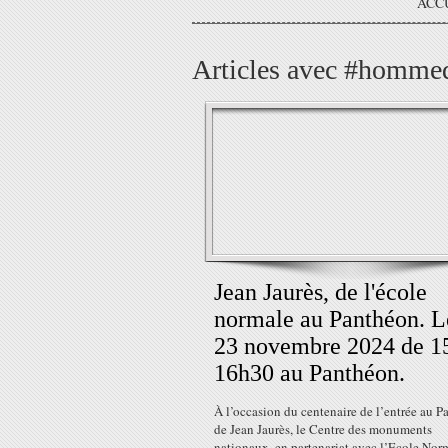
ACC
Articles avec #hommed
Jean Jaurès, de l'école
normale au Panthéon. L
23 novembre 2024 de 1
16h30 au Panthéon.
À l’occasion du centenaire de l’entrée au 
de Jean Jaurès, le Centre des monuments
nationaux, en partenariat avec l’Ecole Nor