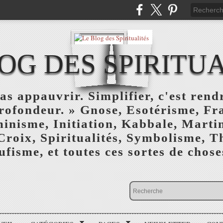
OG DES SPIRITU
as appauvrir. Simplifier, c'est rendr
profondeur. » Gnose, Esotérisme, F
inisme, Initiation, Kabbale, Marti
Croix, Spiritualités, Symbolisme, T
ufisme, et toutes ces sortes de choses