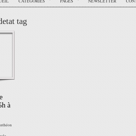
UEIL
CATÉGORIES
PAGES
NEWSLETTER
CON
etat tag
e
5h à
Panthéon
male