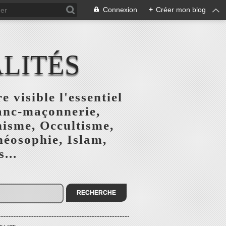
Connexion
+
Créer mon blog
ALITÉS
e visible l'essentiel
ranc-maçonnerie,
nisme, Occultisme,
héosophie, Islam,
...