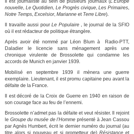
Il est journaliste au sein de plusieurs journaux (
L'Europe
nouvelle
,
Le Quotidien, Le Progrès civique
,
Les Primaires
,
Notre Temps
,
Excelsior
,
Marianne
et
Terre Libre
).
Il travaille aussi pour
Le Populaire
, le journal de la SFIO
où il est rédacteur de politique étrangère.
Après avoir été nommé par Léon Blum à Radio-PTT,
Daladier le licencie sans ménagement après une
chronique virulente de Brossolette qui condamne les
accords de Munich en janvier 1939.
Mobilisé en septembre 1939 il mènera une guerre
exemplaire. Lieutenant, il est promu capitaine peu avant la
défaite de la France.
Il est décoré de la Croix de Guerre en 1940 en raison de
son courage face au feu de l’ennemi.
Brossolette n’admet pas la défaite et veut résister. Il rejoint
le
Groupe du musée de l'Homme
présenté à Jean Cassou
par Agnès Humbert, écrit le dernier numéro du journal (au
titre alors si nouveau et si prometteur de)
Résistance
et