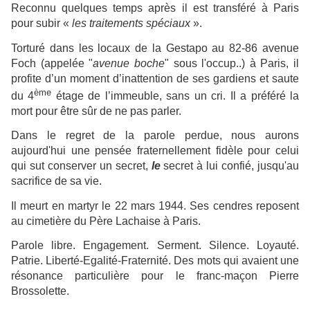
Reconnu quelques temps après il est transféré à Paris
pour subir «
les traitements spéciaux
».
Torturé dans les locaux de la Gestapo au 82-86 avenue
Foch (appelée "
avenue boche
" sous l'occup..) à Paris, il
profite d’un moment d’inattention de ses gardiens et saute
ème
du 4
étage de l’immeuble, sans un cri. Il a préféré la
mort pour être sûr de ne pas parler.
Dans le regret de la parole perdue, nous aurons
aujourd'hui une pensée fraternellement fidèle pour celui
qui sut conserver un secret,
le
secret à lui confié, jusqu'au
sacrifice de sa vie.
Il meurt en martyr le 22 mars 1944. Ses cendres reposent
au cimetière du Père Lachaise à Paris.
Parole libre. Engagement. Serment. Silence. Loyauté.
Patrie. Liberté-Egalité-Fraternité. Des mots qui avaient une
résonance particulière pour le franc-maçon Pierre
Brossolette.