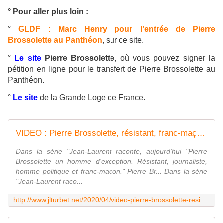
°
Pour aller plus loin
:
°
GLDF : Marc Henry pour l’entrée de Pierre
Brossolette au Panthéon
, sur ce site.
°
Le site
Pierre Brossolette
, où vous pouvez signer la
pétition en ligne pour le transfert de Pierre Brossolette au
Panthéon.
°
Le site
de la Grande Loge de France.
VIDEO : Pierre Brossolette, résistant, franc-maçon, homme politique et journaliste d'exception. - Bloc notes de Jean-Laurent sur les Spiritualités
Dans la série "Jean-Laurent raconte, aujourd'hui "Pierre
Brossolette un homme d'exception. Résistant, journaliste,
homme politique et franc-maçon." Pierre Br... Dans la série
"Jean-Laurent raco...
http://www.jlturbet.net/2020/04/video-pierre-brossolette-resistant-franc-macon-homme-politique-et-journaliste-d-exception.html