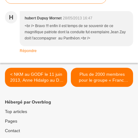
H
hubert Dupuy Mornet
28/05/2013 16:47
<br /> Bravo !!! enfin il est temps de se souvenir de ce
magnifique patriote dont la conduite fut exemplaire.Jean Zay
doit l'accompagner au Panthéon.<br />
Répondre
< NKM au GODF le 11 juin
Plus de 2000 membres
2013, Anne Hidalgo au DH
pour le groupe « Franc-
le 12 : La bataille
Maçonnerie » sur
(maçonnique) de Paris a
Facebook. >
commencé.
Hébergé par Overblog
Top articles
Pages
Contact