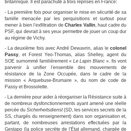
britannique. Il est parachuté à trois reprises en France:
- La première fois pour organiser le mise en sécurité de sa
famille menacée par les perquisitions et surtout pour
mener à bien l'exfiltration de
Charles Vallin
, haut cadre du
PSF, qui devrait à ses yeux permettre de jouer un coup dur
au régime de Vichy.
- La deuxième fois avec André Dewavrin, alias le
colonel
Passy
, et Forest Yeo-Thomas, alias Shelley, agent du
SOE surnommé familièrement «
Le Lapin Blanc
». Ils vont
parvenir à unifier l'ensemble des mouvements de
résistance de la Zone Occupée, dans le cadre de la
mission « Arquebuse-Brumaire », du nom de code de
Passy et Brossolette.
- La dernière pour aider à réorganiser la Résistance suite à
de nombreux dysfonctionnements ayant amené une réelle
percée du
Sicherheitsdienst
(SD, les services secrets de la
SS, chargés du renseignement) dans son organisation et,
partant, de nombreuses arrestations effectuées par la
Gestapo (la police secrète de l'État allemand, chargée de